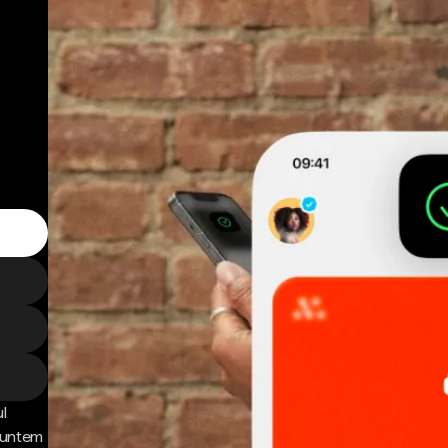
l
 Suntem