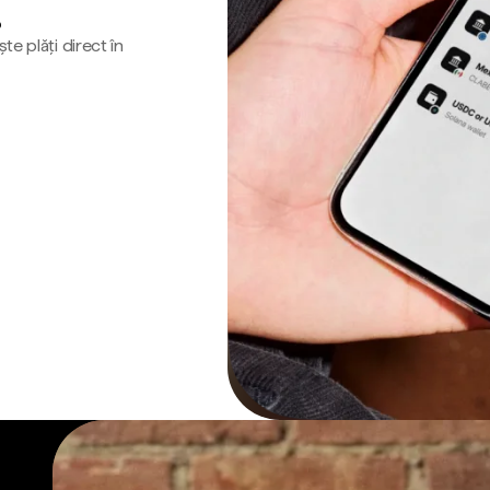
o
te plăți direct în