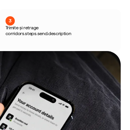
3
Trimite și retrage
corridors.steps.send.description