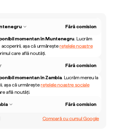
ntenegru
Fără comision
ponibil momentan în
Muntenegru
.
Lucrăm
 acoperirii, așa că urmărește
rețelele noastre
rimul care află noutăți.
r
Fără comision
ponibil momentan în
Zambia
.
Lucrăm mereu la
ii, așa că urmărește
rețelele noastre sociale
re află noutăți.
bia
Fără comision
Compară cu cursul Google