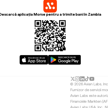
Descarcă aplicația Morse pentru a trimite bani în Zambia
© 2026 Avian Labs, In
Furnizor de servicii mo
Avian Labs este autori
Financiële Markten (AF
Avian Labs USA, Inc.,