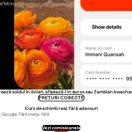
AFM) în
rează soldul în dolari, afișează-l în euros sau Zambian kwacha
PREȚURI CORECTE
Curs de schimb real, fără adaosuri
 Google. Fără marje, fără
Vezi comisioanele