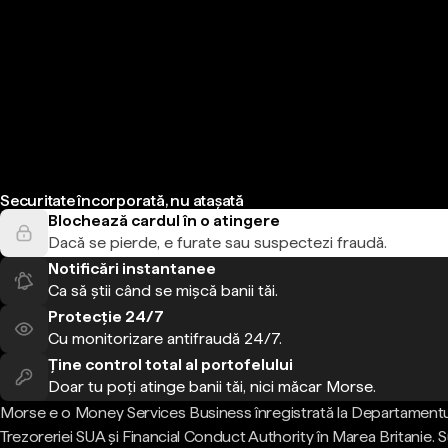
Securitate încorporată, nu atașată
Blochează cardul în o atingere
Dacă se pierde, e furate sau suspectezi fraudă.
Notificări instantanee
Ca să știi când se mișcă banii tăi.
Protecție 24/7
Cu monitorizare antifraudă 24/7.
Ține control total al portofelului
Doar tu poți atinge banii tăi, nici măcar Morse.
Morse e o Money Services Business înregistrată la Departamentu
Trezoreriei SUA și Financial Conduct Authority în Marea Britanie.