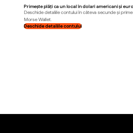
Primește plăți ca un local în dolari americani și eur
Deschide detaliile contului în câteva secunde și primeș
Morse Wallet.
Deschide detaliile contului