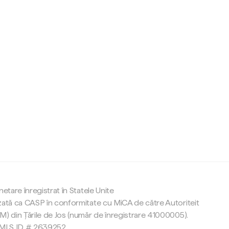
c
netare înregistrat în Statele Unite
zată ca CASP în conformitate cu MiCA de către Autoriteit
M) din Țările de Jos (număr de înregistrare 41000005).
 NMLS ID # 2639252