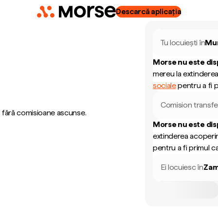
Descarcă aplicația
Tu locuiești în
Mu
Morse nu este dis
mereu la extinderea
sociale
pentru a fi p
Comision transfe
, fără comisioane ascunse.
Morse nu este dis
extinderea acoperir
pentru a fi primul ca
Ei locuiesc în
Zam