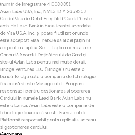
(număr de înregistrare 41000005).
Avian Labs USA, Inc., NMLS ID # 2639252
Cardul Visa de Debit Preplătit ("Cardul") este
emis de Lead Bank în baza licenței acordate
de Visa U.S.A. Inc. și poate fi utilizat oriunde
este acceptat Visa. Trebuie să ai cel puțin 18
ani pentru a aplica. Se pot aplica comisioane.
Consultă Acordul Deținătorului de Card și
site-ul Avian Labs pentru mai multe detalii.
Bridge Ventures LLC ("Bridge") nu este o
bancă. Bridge este o companie de tehnologie
financiară și este Managerul de Program
responsabil pentru gestionarea și operarea
Cardului în numele Lead Bank. Avian Labs nu
este o bancă. Avian Labs este o companie de
tehnologie financiară și este Furnizorul de
Platformă responsabil pentru aplicația, accesul
și gestionarea cardului.
Română