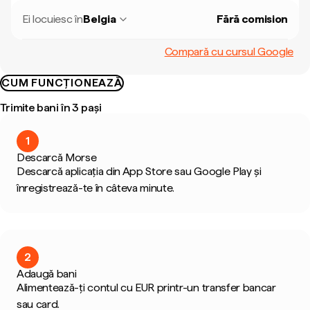
Ei locuiesc în
Belgia
Fără comision
Compară cu cursul Google
CUM FUNCȚIONEAZĂ
Trimite bani în 3 pași
1
Descarcă Morse
Descarcă aplicația din App Store sau Google Play și
înregistrează-te în câteva minute.
2
Adaugă bani
Alimentează-ți contul cu EUR printr-un transfer bancar
sau card.