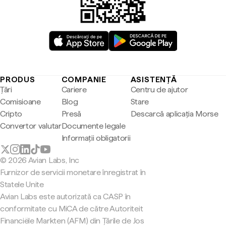
PRODUS
COMPANIE
ASISTENȚĂ
Țări
Cariere
Centru de ajutor
Comisioane
Blog
Stare
Cripto
Presă
Descarcă aplicația Morse
Convertor valutar
Documente legale
Informații obligatorii
© 2026 Avian Labs, Inc
Furnizor de servicii monetare înregistrat în
Statele Unite
Avian Labs este autorizată ca CASP în
conformitate cu MiCA de către Autoriteit
Financiële Markten (AFM) din Țările de Jos