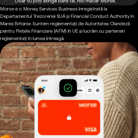
Doar tu poți atinge banii tăi, nici măcar Morse.
Morse e o Money Services Business înregistrată la
Departamentul Trezoreriei SUA și Financial Conduct Authority în
Marea Britanie. Suntem reglementați de Autoritatea Olandeză
pentru Piețele Financiare (AFM) în UE și lucrăm cu parteneri
reglementați în lumea întreagă.