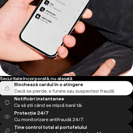
Securitate încorporată, nu atașată
Blochează cardul în o atingere
Dacă se pierde, e furate sau suspectezi fraudă.
Notificări instantanee
Ca să știi când se mișcă banii tăi.
Protecție 24/7
Cu monitorizare antifraudă 24/7.
Ține control total al portofelului