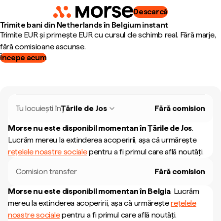
Descarcă
Trimite bani din Netherlands în Belgium instant
Trimite EUR și primește EUR cu cursul de schimb real. Fără marje,
fără comisioane ascunse.
Începe acum
Tu locuiești în
Țările de Jos
Fără comision
Morse nu este disponibil momentan în
Țările de Jos
.
Lucrăm mereu la extinderea acoperirii, așa că urmărește
rețelele noastre sociale
pentru a fi primul care află noutăți.
Comision transfer
Fără comision
Morse nu este disponibil momentan în
Belgia
.
Lucrăm
mereu la extinderea acoperirii, așa că urmărește
rețelele
noastre sociale
pentru a fi primul care află noutăți.