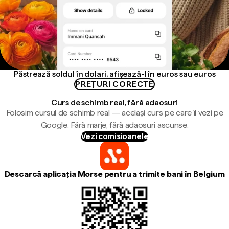
Păstrează soldul în dolari, afișează-l în euros sau euros
PREȚURI CORECTE
Curs de schimb real, fără adaosuri
Folosim cursul de schimb real — același curs pe care îl vezi pe
Google. Fără marje, fără adaosuri ascunse.
Vezi comisioanele
Descarcă aplicația Morse pentru a trimite bani în Belgium