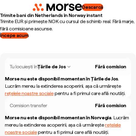
Descarcă
Trimite bani din Netherlands în Norway instant
Trimite EUR și primește NOK cu cursul de schimb real. Fără marje,
fără comisioane ascunse.
Începe acum
Tu locuiești în
Țările de Jos
Fără comision
Morse nu este disponibil momentan în
Țările de Jos
.
Lucrăm mereu la extinderea acoperirii, așa că urmărește
rețelele noastre sociale
pentru a fi primul care află noutăți.
Comision transfer
Fără comision
Morse nu este disponibil momentan în
Norvegia
.
Lucrăm
mereu la extinderea acoperirii, așa că urmărește
rețelele
noastre sociale
pentru a fi primul care află noutăți.