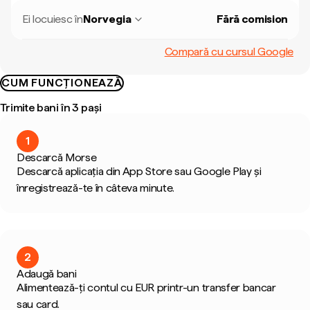
Ei locuiesc în
Norvegia
Fără comision
Compară cu cursul Google
CUM FUNCȚIONEAZĂ
Trimite bani în 3 pași
1
Descarcă Morse
Descarcă aplicația din App Store sau Google Play și
înregistrează-te în câteva minute.
2
Adaugă bani
Alimentează-ți contul cu EUR printr-un transfer bancar
sau card.