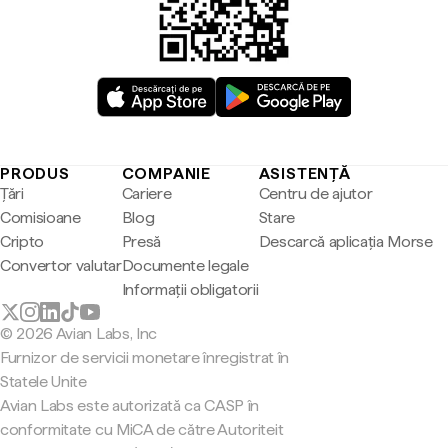
PRODUS
COMPANIE
ASISTENȚĂ
Țări
Cariere
Centru de ajutor
Comisioane
Blog
Stare
Cripto
Presă
Descarcă aplicația Morse
Convertor valutar
Documente legale
Informații obligatorii
© 2026 Avian Labs, Inc
Furnizor de servicii monetare înregistrat în
Statele Unite
Avian Labs este autorizată ca CASP în
conformitate cu MiCA de către Autoriteit