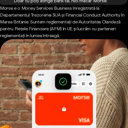
Doar tu poți atinge banii tăi, nici măcar Morse.
Morse e o Money Services Business înregistrată la
Departamentul Trezoreriei SUA și Financial Conduct Authority în
Marea Britanie. Suntem reglementați de Autoritatea Olandeză
pentru Piețele Financiare (AFM) în UE și lucrăm cu parteneri
reglementați în lumea întreagă.