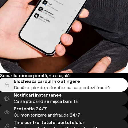
Securitate încorporată, nu atașată
Blochează cardul în o atingere
Dacă se pierde, e furate sau suspectezi fraudă.
Notificări instantanee
Ca să știi când se mișcă banii tăi.
Protecție 24/7
Cu monitorizare antifraudă 24/7.
Ține control total al portofelului