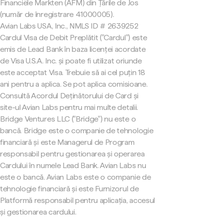
Financiële Markten (AFM) din Țările de Jos
(număr de înregistrare 41000005).
Avian Labs USA, Inc., NMLS ID # 2639252
Cardul Visa de Debit Preplătit ("Cardul") este
emis de Lead Bank în baza licenței acordate
de Visa U.S.A. Inc. și poate fi utilizat oriunde
este acceptat Visa. Trebuie să ai cel puțin 18
ani pentru a aplica. Se pot aplica comisioane.
Consultă Acordul Deținătorului de Card și
site-ul Avian Labs pentru mai multe detalii.
Bridge Ventures LLC ("Bridge") nu este o
bancă. Bridge este o companie de tehnologie
financiară și este Managerul de Program
responsabil pentru gestionarea și operarea
Cardului în numele Lead Bank. Avian Labs nu
este o bancă. Avian Labs este o companie de
tehnologie financiară și este Furnizorul de
Platformă responsabil pentru aplicația, accesul
și gestionarea cardului.