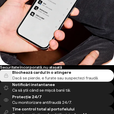
Securitate încorporată, nu atașată
Blochează cardul în o atingere
Dacă se pierde, e furate sau suspectezi fraudă.
Notificări instantanee
Ca să știi când se mișcă banii tăi.
Protecție 24/7
Cu monitorizare antifraudă 24/7.
Ține control total al portofelului