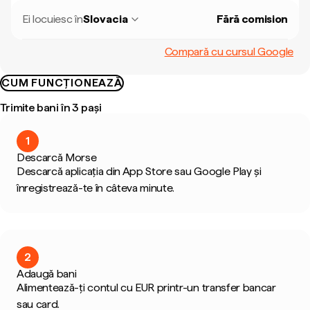
Ei locuiesc în
Slovacia
Fără comision
Compară cu cursul Google
CUM FUNCȚIONEAZĂ
Trimite bani în 3 pași
1
Descarcă Morse
Descarcă aplicația din App Store sau Google Play și
înregistrează-te în câteva minute.
2
Adaugă bani
Alimentează-ți contul cu EUR printr-un transfer bancar
sau card.