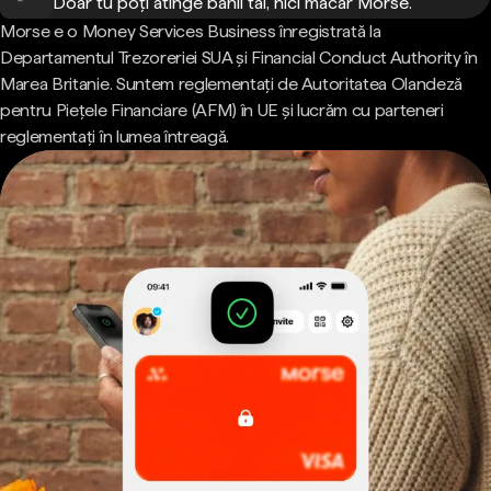
Doar tu poți atinge banii tăi, nici măcar Morse.
Morse e o Money Services Business înregistrată la
Departamentul Trezoreriei SUA și Financial Conduct Authority în
Marea Britanie. Suntem reglementați de Autoritatea Olandeză
pentru Piețele Financiare (AFM) în UE și lucrăm cu parteneri
reglementați în lumea întreagă.