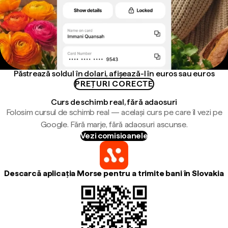
Păstrează soldul în dolari, afișează-l în euros sau euros
PREȚURI CORECTE
Curs de schimb real, fără adaosuri
Folosim cursul de schimb real — același curs pe care îl vezi pe
Google. Fără marje, fără adaosuri ascunse.
Vezi comisioanele
Descarcă aplicația Morse pentru a trimite bani în Slovakia