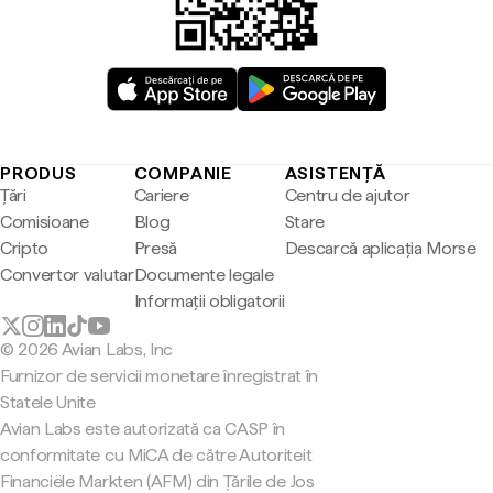
PRODUS
COMPANIE
ASISTENȚĂ
Țări
Cariere
Centru de ajutor
Comisioane
Blog
Stare
Cripto
Presă
Descarcă aplicația Morse
Convertor valutar
Documente legale
Informații obligatorii
© 2026 Avian Labs, Inc
Furnizor de servicii monetare înregistrat în
Statele Unite
Avian Labs este autorizată ca CASP în
conformitate cu MiCA de către Autoriteit
Financiële Markten (AFM) din Țările de Jos