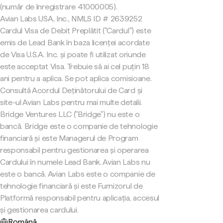
(număr de înregistrare 41000005).
Avian Labs USA, Inc., NMLS ID # 2639252
Cardul Visa de Debit Preplătit ("Cardul") este
emis de Lead Bank în baza licenței acordate
de Visa U.S.A. Inc. și poate fi utilizat oriunde
este acceptat Visa. Trebuie să ai cel puțin 18
ani pentru a aplica. Se pot aplica comisioane.
Consultă Acordul Deținătorului de Card și
site-ul Avian Labs pentru mai multe detalii.
Bridge Ventures LLC ("Bridge") nu este o
bancă. Bridge este o companie de tehnologie
financiară și este Managerul de Program
responsabil pentru gestionarea și operarea
Cardului în numele Lead Bank. Avian Labs nu
este o bancă. Avian Labs este o companie de
tehnologie financiară și este Furnizorul de
Platformă responsabil pentru aplicația, accesul
și gestionarea cardului.
Română