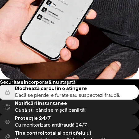
Securitate încorporată, nu atașată
Blochează cardul în o atingere
Dacă se pierde, e furate sau suspectezi fraudă.
Notificări instantanee
Ca să știi când se mișcă banii tăi.
Protecție 24/7
Cu monitorizare antifraudă 24/7.
Ține control total al portofelului