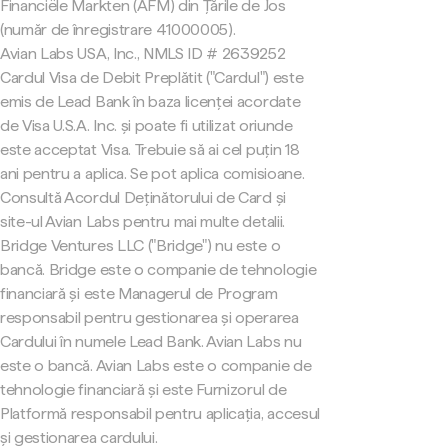
Financiële Markten (AFM) din Țările de Jos
(număr de înregistrare 41000005).
Avian Labs USA, Inc., NMLS ID # 2639252
Cardul Visa de Debit Preplătit ("Cardul") este
emis de Lead Bank în baza licenței acordate
de Visa U.S.A. Inc. și poate fi utilizat oriunde
este acceptat Visa. Trebuie să ai cel puțin 18
ani pentru a aplica. Se pot aplica comisioane.
Consultă Acordul Deținătorului de Card și
site-ul Avian Labs pentru mai multe detalii.
Bridge Ventures LLC ("Bridge") nu este o
bancă. Bridge este o companie de tehnologie
financiară și este Managerul de Program
responsabil pentru gestionarea și operarea
Cardului în numele Lead Bank. Avian Labs nu
este o bancă. Avian Labs este o companie de
tehnologie financiară și este Furnizorul de
Platformă responsabil pentru aplicația, accesul
și gestionarea cardului.