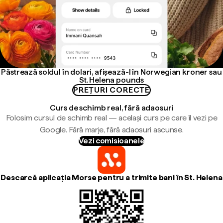
Păstrează soldul în dolari, afișează-l în Norwegian kroner sau
St. Helena pounds
PREȚURI CORECTE
Curs de schimb real, fără adaosuri
Folosim cursul de schimb real — același curs pe care îl vezi pe
Google. Fără marje, fără adaosuri ascunse.
Vezi comisioanele
Descarcă aplicația Morse pentru a trimite bani în St. Helena