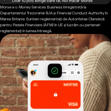
Doar tu poți atinge banii tăi, nici măcar Morse.
Morse e o Money Services Business înregistrată la
Departamentul Trezoreriei SUA și Financial Conduct Authority în
Marea Britanie. Suntem reglementați de Autoritatea Olandeză
pentru Piețele Financiare (AFM) în UE și lucrăm cu parteneri
reglementați în lumea întreagă.