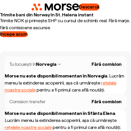
Descarcă
Trimite bani din Norway în St. Helena instant
Trimite NOK și primește SHP cu cursul de schimb real. Fără marje,
fără comisioane ascunse.
Începe acum
Tu locuiești în
Norvegia
Fără comision
Morse nu este disponibil momentan în
Norvegia
.
Lucrăm
mereu la extinderea acoperirii, așa că urmărește
rețelele
noastre sociale
pentru a fi primul care află noutăți.
Comision transfer
Fără comision
Morse nu este disponibil momentan în
Sfânta Elena
.
Lucrăm mereu la extinderea acoperirii, așa că urmărește
rețelele noastre sociale
pentru a fi primul care află noutăți.