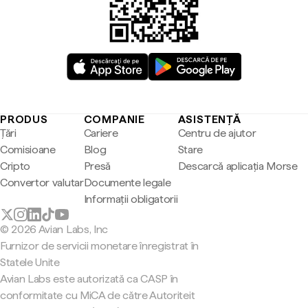
PRODUS
COMPANIE
ASISTENȚĂ
Țări
Cariere
Centru de ajutor
Comisioane
Blog
Stare
Cripto
Presă
Descarcă aplicația Morse
Convertor valutar
Documente legale
Informații obligatorii
© 2026 Avian Labs, Inc
Furnizor de servicii monetare înregistrat în
Statele Unite
Avian Labs este autorizată ca CASP în
conformitate cu MiCA de către Autoriteit