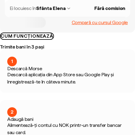
Ei locuiesc în
Sfânta Elena
Fără comision
Compară cu cursul Google
CUM FUNCȚIONEAZĂ
Trimite bani în 3 pași
1
Descarcă Morse
Descarcă aplicația din App Store sau Google Play și
înregistrează-te în câteva minute.
2
Adaugă bani
Alimentează-ți contul cu NOK printr-un transfer bancar
sau card.