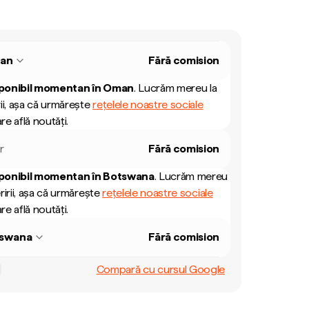
an
Fără comision
ponibil momentan în
Oman
.
Lucrăm mereu la
ii, așa că urmărește
rețelele noastre sociale
re află noutăți.
r
Fără comision
ponibil momentan în
Botswana
.
Lucrăm mereu
ririi, așa că urmărește
rețelele noastre sociale
re află noutăți.
swana
Fără comision
Compară cu cursul Google