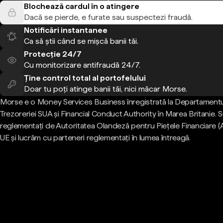
Blochează cardul în o atingere
Dacă se pierde, e furate sau suspectezi fraudă.
Notificări instantanee
Ca să știi când se mișcă banii tăi.
Protecție 24/7
Cu monitorizare antifraudă 24/7.
Ține control total al portofelului
Doar tu poți atinge banii tăi, nici măcar Morse.
Morse e o Money Services Business înregistrată la Departamentu
Trezoreriei SUA și Financial Conduct Authority în Marea Britanie.
reglementați de Autoritatea Olandeză pentru Piețele Financiare (
UE și lucrăm cu parteneri reglementați în lumea întreagă.