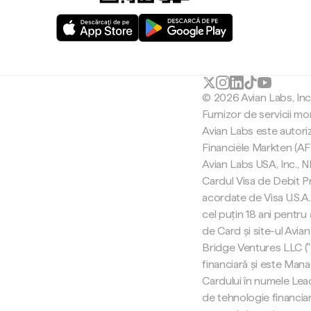
© 2026 Avian Labs, In
Furnizor de servicii mo
Avian Labs este autori
Financiële Markten (AF
Avian Labs USA, Inc.,
Cardul Visa de Debit Pr
acordate de Visa U.S.A. 
cel puțin 18 ani pentru
de Card și site-ul Avian
Bridge Ventures LLC (
financiară și este Man
Cardului în numele Lea
de tehnologie financiar