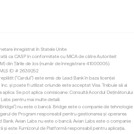
c
netare înregistrat în Statele Unite
zată ca CASP în conformitate cu MiCA de către Autoriteit
M) din Țările de Jos (număr de înregistrare 41000005).
 NMLS ID # 2639252
eplătit ("Cardul") este emis de Lead Bank în baza licenței
Inc. și poate fi utilizat oriunde este acceptat Visa. Trebuie să ai
 a aplica. Se pot aplica comisioane. Consultă Acordul Deținătorului
 Labs pentru mai multe detalii.
"Bridge") nu este o bancă. Bridge este o companie de tehnologie
agerul de Program responsabil pentru gestionarea și operarea
d Bank. Avian Labs nu este o bancă. Avian Labs este o companie
ă și este Furnizorul de Platformă responsabil pentru aplicația,