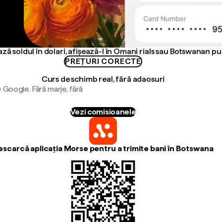
ză soldul în dolari, afișează-l în Omani rials sau Botswanan pu
PREȚURI CORECTE
Curs de schimb real, fără adaosuri
 Google. Fără marje, fără
Vezi comisioanele
escarcă aplicația Morse pentru a trimite bani în Botswana