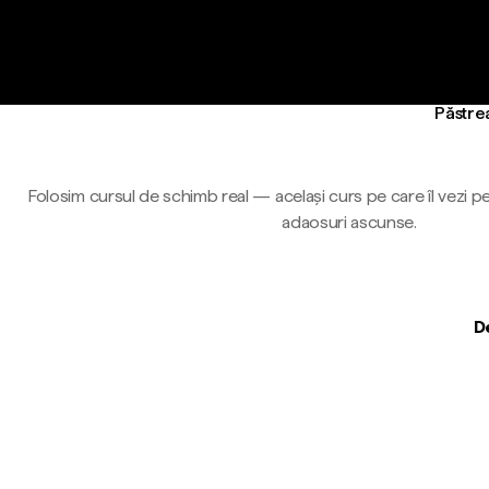
Păstrea
Folosim cursul de schimb real — același curs pe care îl vezi pe
adaosuri ascunse.
D