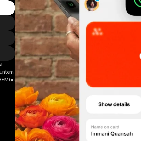
l
 Suntem
AFM) în