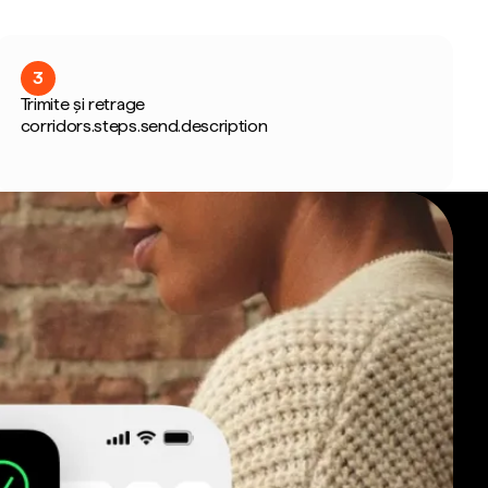
3
Trimite și retrage
corridors.steps.send.description