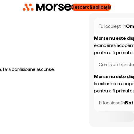
Descarcă aplicația
Tu locuiești în
Om
Morse nu este dis
extinderea acoperir
pentru a fi primul ca
Comision transfe
e, fără comisioane ascunse.
Morse nu este dis
la extinderea acope
pentru a fi primul ca
Ei locuiesc în
Bot