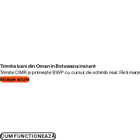
Trimite bani din Oman în Botswana instant
Trimite OMR și primește BWP cu cursul de schimb real. Fără marj
Începe acum
CUM FUNCȚIONEAZĂ