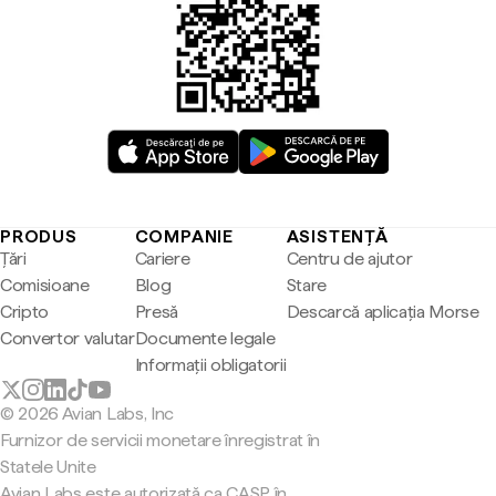
PRODUS
COMPANIE
ASISTENȚĂ
Țări
Cariere
Centru de ajutor
Comisioane
Blog
Stare
Cripto
Presă
Descarcă aplicația Morse
Convertor valutar
Documente legale
Informații obligatorii
© 2026 Avian Labs, Inc
Furnizor de servicii monetare înregistrat în
Statele Unite
Avian Labs este autorizată ca CASP în