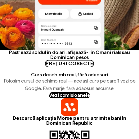
Păstrează soldul în dolari, afișează-l în Omani rials sau
Dominican pesos
PREȚURI CORECTE
Curs de schimb real, fără adaosuri
Folosim cursul de schimb real — același curs pe care îl vezi pe
Google. Fără marje, fără adaosuri ascunse.
Vezi comisioanele
Descarcă aplicația Morse pentru a trimite bani în
Dominican Republic