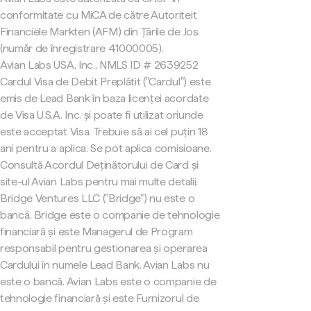
conformitate cu MiCA de către Autoriteit
Financiële Markten (AFM) din Țările de Jos
(număr de înregistrare 41000005).
Avian Labs USA, Inc., NMLS ID # 2639252
Cardul Visa de Debit Preplătit ("Cardul") este
emis de Lead Bank în baza licenței acordate
de Visa U.S.A. Inc. și poate fi utilizat oriunde
este acceptat Visa. Trebuie să ai cel puțin 18
ani pentru a aplica. Se pot aplica comisioane.
Consultă Acordul Deținătorului de Card și
site-ul Avian Labs pentru mai multe detalii.
Bridge Ventures LLC ("Bridge") nu este o
bancă. Bridge este o companie de tehnologie
financiară și este Managerul de Program
responsabil pentru gestionarea și operarea
Cardului în numele Lead Bank. Avian Labs nu
este o bancă. Avian Labs este o companie de
tehnologie financiară și este Furnizorul de