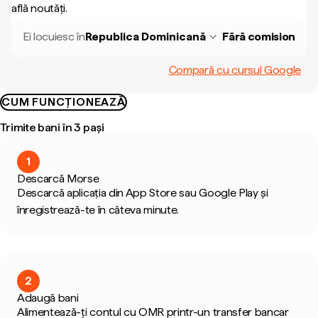
află noutăți.
Ei locuiesc în
Republica Dominicană
Fără comision
Compară cu cursul Google
CUM FUNCȚIONEAZĂ
Trimite bani în 3 pași
1
Descarcă Morse
Descarcă aplicația din App Store sau Google Play și
înregistrează-te în câteva minute.
2
Adaugă bani
Alimentează-ți contul cu OMR printr-un transfer bancar