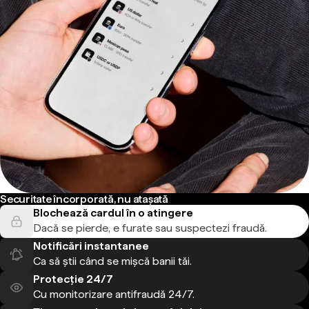
Securitate încorporată, nu atașată
Blochează cardul în o atingere
Dacă se pierde, e furate sau suspectezi fraudă.
Notificări instantanee
Ca să știi când se mișcă banii tăi.
Protecție 24/7
Cu monitorizare antifraudă 24/7.