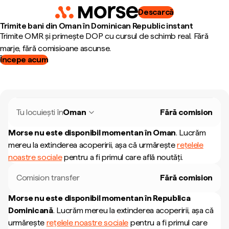
Descarcă
Trimite bani din Oman în Dominican Republic instant
Trimite OMR și primește DOP cu cursul de schimb real. Fără
marje, fără comisioane ascunse.
Începe acum
Tu locuiești în
Oman
Fără comision
Morse nu este disponibil momentan în
Oman
.
Lucrăm
mereu la extinderea acoperirii, așa că urmărește
rețelele
noastre sociale
pentru a fi primul care află noutăți.
Comision transfer
Fără comision
Morse nu este disponibil momentan în
Republica
Dominicană
.
Lucrăm mereu la extinderea acoperirii, așa că
urmărește
rețelele noastre sociale
pentru a fi primul care