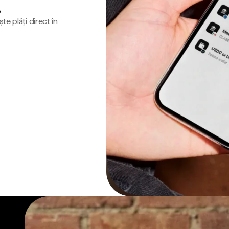
o
te plăți direct în