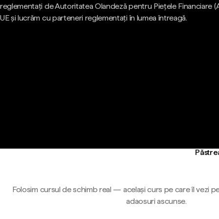
reglementați de Autoritatea Olandeză pentru Piețele Financiare (
UE și lucrăm cu parteneri reglementați în lumea întreagă.
Păstrea
Folosim cursul de schimb real — același curs pe care îl vezi pe
adaosuri ascunse.