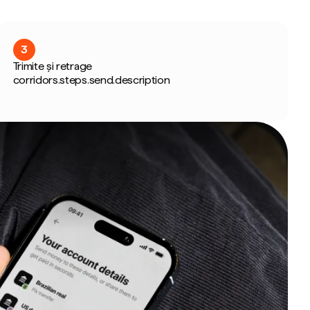
3
Trimite și retrage
corridors.steps.send.description