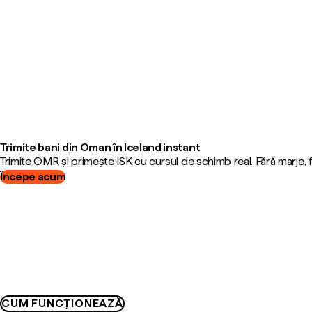
Trimite bani din Oman în Iceland instant
Trimite OMR și primește ISK cu cursul de schimb real. Fără marje,
Începe acum
CUM FUNCȚIONEAZĂ