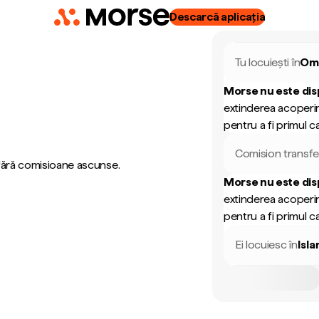
Descarcă aplicația
Tu locuiești în
Om
Morse nu este dis
extinderea acoperir
pentru a fi primul ca
Comision transfe
 fără comisioane ascunse.
Morse nu este dis
extinderea acoperir
pentru a fi primul ca
Ei locuiesc în
Isl