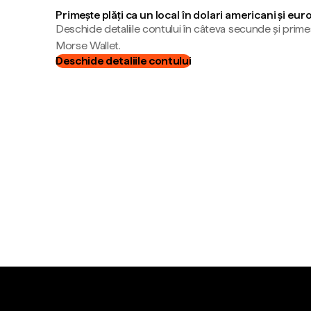
Primește plăți ca un local în dolari americani și eur
Deschide detaliile contului în câteva secunde și primeș
Morse Wallet.
Deschide detaliile contului