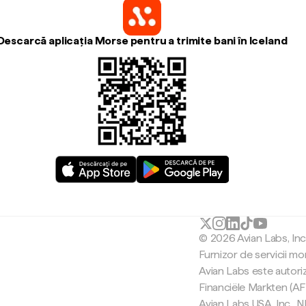
Descarcă aplicația Morse pentru a trimite bani în Iceland
© 2026 Avian Labs, In
Furnizor de servicii mo
Avian Labs este autori
Financiële Markten (AF
Avian Labs USA, Inc.,