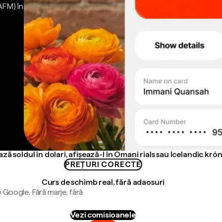
AFM) în
ză soldul în dolari, afișează-l în Omani rials sau Icelandic kró
PREȚURI CORECTE
Curs de schimb real, fără adaosuri
 Google. Fără marje, fără
Vezi comisioanele