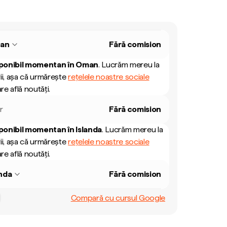
an
Fără comision
ponibil momentan în
Oman
.
Lucrăm mereu la
ii, așa că urmărește
rețelele noastre sociale
re află noutăți.
r
Fără comision
ponibil momentan în
Islanda
.
Lucrăm mereu la
ii, așa că urmărește
rețelele noastre sociale
re află noutăți.
anda
Fără comision
Compară cu cursul Google