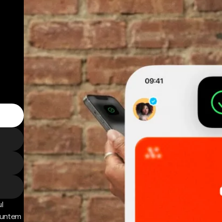
l
 Suntem