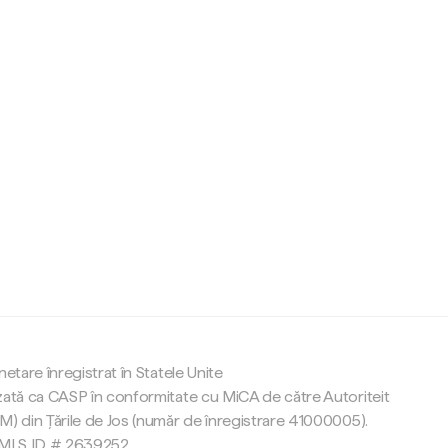
c
netare înregistrat în Statele Unite
zată ca CASP în conformitate cu MiCA de către Autoriteit
M) din Țările de Jos (număr de înregistrare 41000005).
 NMLS ID # 2639252