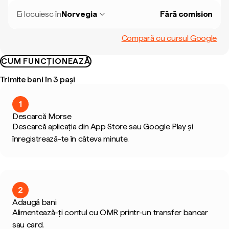
Ei locuiesc în
Norvegia
Fără comision
Compară cu cursul Google
CUM FUNCȚIONEAZĂ
Trimite bani în 3 pași
1
Descarcă Morse
Descarcă aplicația din App Store sau Google Play și
înregistrează-te în câteva minute.
2
Adaugă bani
Alimentează-ți contul cu OMR printr-un transfer bancar
sau card.