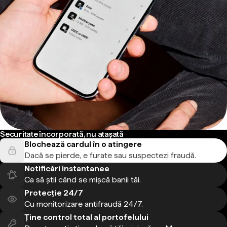
Securitate încorporată, nu atașată
Blochează cardul în o atingere
Dacă se pierde, e furate sau suspectezi fraudă.
Notificări instantanee
Ca să știi când se mișcă banii tăi.
Protecție 24/7
Cu monitorizare antifraudă 24/7.
Ține control total al portofelului