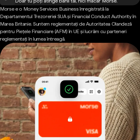
Doar tu poți atinge banii tăi, nici măcar Morse.
Morse e o Money Services Business înregistrată la
Departamentul Trezoreriei SUA și Financial Conduct Authority în
Marea Britanie. Suntem reglementați de Autoritatea Olandeză
pentru Piețele Financiare (AFM) în UE și lucrăm cu parteneri
reglementați în lumea întreagă.