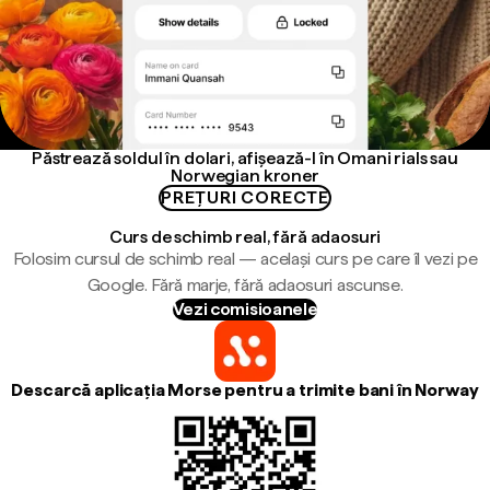
Păstrează soldul în dolari, afișează-l în Omani rials sau
Norwegian kroner
PREȚURI CORECTE
Curs de schimb real, fără adaosuri
Folosim cursul de schimb real — același curs pe care îl vezi pe
Google. Fără marje, fără adaosuri ascunse.
Vezi comisioanele
Descarcă aplicația Morse pentru a trimite bani în Norway