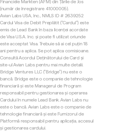
Financiële Markten (AFM) din Țările de Jos
(număr de înregistrare 41000005).
Avian Labs USA, Inc., NMLS ID # 2639252
Cardul Visa de Debit Preplătit ("Cardul") este
emis de Lead Bank în baza licenței acordate
de Visa U.S.A. Inc. și poate fi utilizat oriunde
este acceptat Visa. Trebuie să ai cel puțin 18
ani pentru a aplica. Se pot aplica comisioane.
Consultă Acordul Deținătorului de Card și
site-ul Avian Labs pentru mai multe detalii.
Bridge Ventures LLC ("Bridge") nu este o
bancă. Bridge este o companie de tehnologie
financiară și este Managerul de Program
responsabil pentru gestionarea și operarea
Cardului în numele Lead Bank. Avian Labs nu
este o bancă. Avian Labs este o companie de
tehnologie financiară și este Furnizorul de
Platformă responsabil pentru aplicația, accesul
și gestionarea cardului.