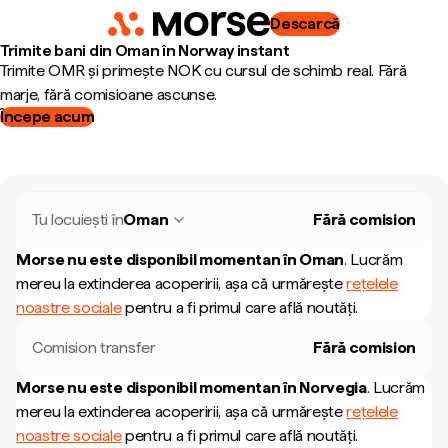
Descarcă
Trimite bani din Oman în Norway instant
Trimite OMR și primește NOK cu cursul de schimb real. Fără
marje, fără comisioane ascunse.
Începe acum
Tu locuiești în
Oman
Fără comision
Morse nu este disponibil momentan în
Oman
.
Lucrăm
mereu la extinderea acoperirii, așa că urmărește
rețelele
noastre sociale
pentru a fi primul care află noutăți.
Comision transfer
Fără comision
Morse nu este disponibil momentan în
Norvegia
.
Lucrăm
mereu la extinderea acoperirii, așa că urmărește
rețelele
noastre sociale
pentru a fi primul care află noutăți.