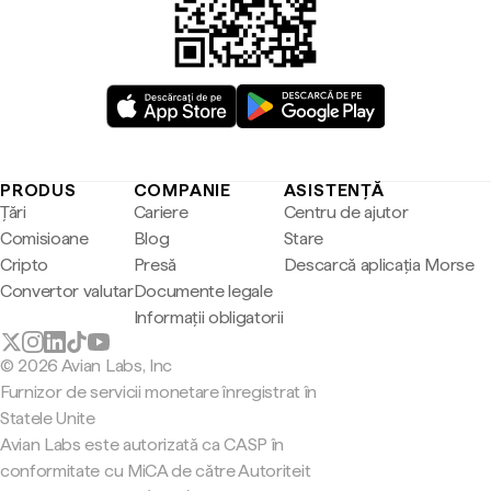
PRODUS
COMPANIE
ASISTENȚĂ
Țări
Cariere
Centru de ajutor
Comisioane
Blog
Stare
Cripto
Presă
Descarcă aplicația Morse
Convertor valutar
Documente legale
Informații obligatorii
© 2026 Avian Labs, Inc
Furnizor de servicii monetare înregistrat în
Statele Unite
Avian Labs este autorizată ca CASP în
conformitate cu MiCA de către Autoriteit