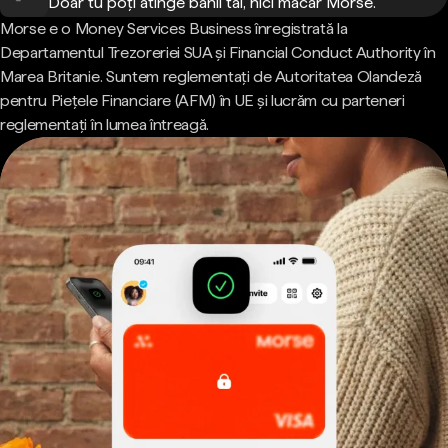
Doar tu poți atinge banii tăi, nici măcar Morse.
Morse e o Money Services Business înregistrată la
Departamentul Trezoreriei SUA și Financial Conduct Authority în
Marea Britanie. Suntem reglementați de Autoritatea Olandeză
pentru Piețele Financiare (AFM) în UE și lucrăm cu parteneri
reglementați în lumea întreagă.