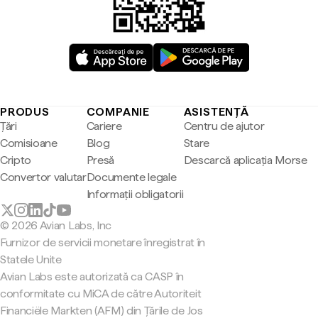
PRODUS
COMPANIE
ASISTENȚĂ
Țări
Cariere
Centru de ajutor
Comisioane
Blog
Stare
Cripto
Presă
Descarcă aplicația Morse
Convertor valutar
Documente legale
Informații obligatorii
© 2026 Avian Labs, Inc
Furnizor de servicii monetare înregistrat în
Statele Unite
Avian Labs este autorizată ca CASP în
conformitate cu MiCA de către Autoriteit
Financiële Markten (AFM) din Țările de Jos