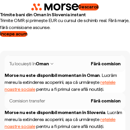
Descarcă
Trimite bani din Oman în Slovenia instant
Trimite OMR și primește EUR cu cursul de schimb real. Fără marje,
fără comisioane ascunse.
Începe acum
Tu locuiești în
Oman
Fără comision
Morse nu este disponibil momentan în
Oman
.
Lucrăm
mereu la extinderea acoperirii, așa că urmărește
rețelele
noastre sociale
pentru a fi primul care află noutăți.
Comision transfer
Fără comision
Morse nu este disponibil momentan în
Slovenia
.
Lucrăm
mereu la extinderea acoperirii, așa că urmărește
rețelele
noastre sociale
pentru a fi primul care află noutăți.