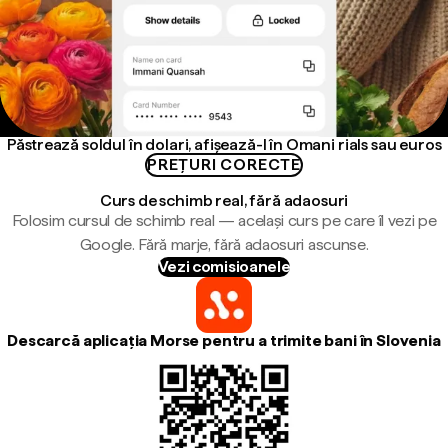
Păstrează soldul în dolari, afișează-l în Omani rials sau euros
PREȚURI CORECTE
Curs de schimb real, fără adaosuri
Folosim cursul de schimb real — același curs pe care îl vezi pe
Google. Fără marje, fără adaosuri ascunse.
Vezi comisioanele
Descarcă aplicația Morse pentru a trimite bani în Slovenia