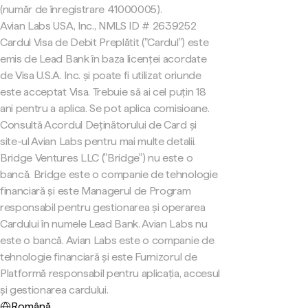
(număr de înregistrare 41000005).
Avian Labs USA, Inc., NMLS ID # 2639252
Cardul Visa de Debit Preplătit ("Cardul") este
emis de Lead Bank în baza licenței acordate
de Visa U.S.A. Inc. și poate fi utilizat oriunde
este acceptat Visa. Trebuie să ai cel puțin 18
ani pentru a aplica. Se pot aplica comisioane.
Consultă Acordul Deținătorului de Card și
site-ul Avian Labs pentru mai multe detalii.
Bridge Ventures LLC ("Bridge") nu este o
bancă. Bridge este o companie de tehnologie
financiară și este Managerul de Program
responsabil pentru gestionarea și operarea
Cardului în numele Lead Bank. Avian Labs nu
este o bancă. Avian Labs este o companie de
tehnologie financiară și este Furnizorul de
Platformă responsabil pentru aplicația, accesul
și gestionarea cardului.
Română