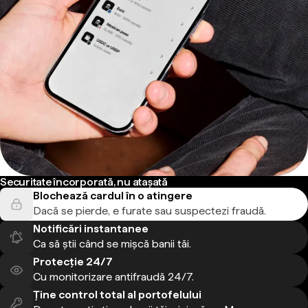
Securitate încorporată, nu atașată
Blochează cardul în o atingere
Dacă se pierde, e furate sau suspectezi fraudă.
Notificări instantanee
Ca să știi când se mișcă banii tăi.
Protecție 24/7
Cu monitorizare antifraudă 24/7.
Ține control total al portofelului