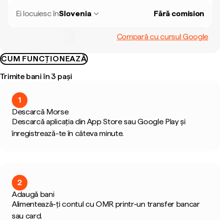
Ei locuiesc în
Slovenia
Fără comision
Compară cu cursul Google
CUM FUNCȚIONEAZĂ
Trimite bani în 3 pași
1
Descarcă Morse
Descarcă aplicația din App Store sau Google Play și
înregistrează-te în câteva minute.
2
Adaugă bani
Alimentează-ți contul cu OMR printr-un transfer bancar
sau card.