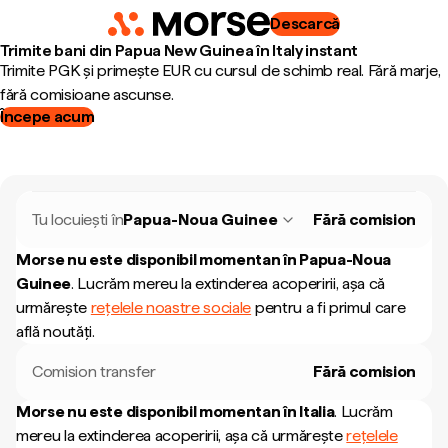
Descarcă
Trimite bani din Papua New Guinea în Italy instant
Trimite PGK și primește EUR cu cursul de schimb real. Fără marje,
fără comisioane ascunse.
Începe acum
Tu locuiești în
Papua-Noua Guinee
Fără comision
Morse nu este disponibil momentan în
Papua-Noua
Guinee
.
Lucrăm mereu la extinderea acoperirii, așa că
urmărește
rețelele noastre sociale
pentru a fi primul care
află noutăți.
Comision transfer
Fără comision
Morse nu este disponibil momentan în
Italia
.
Lucrăm
mereu la extinderea acoperirii, așa că urmărește
rețelele