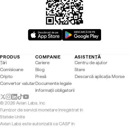
PRODUS
COMPANIE
ASISTENȚĂ
Țări
Cariere
Centru de ajutor
Comisioane
Blog
Stare
Cripto
Presă
Descarcă aplicația Morse
Convertor valutar
Documente legale
Informații obligatorii
© 2026 Avian Labs, Inc
Furnizor de servicii monetare înregistrat în
Statele Unite
Avian Labs este autorizată ca CASP în