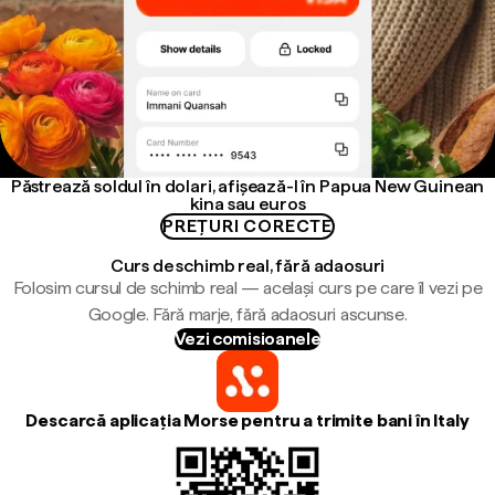
Păstrează soldul în dolari, afișează-l în Papua New Guinean
kina sau euros
PREȚURI CORECTE
Curs de schimb real, fără adaosuri
Folosim cursul de schimb real — același curs pe care îl vezi pe
Google. Fără marje, fără adaosuri ascunse.
Vezi comisioanele
Descarcă aplicația Morse pentru a trimite bani în Italy