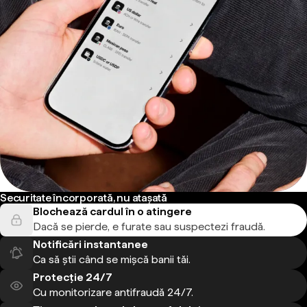
Securitate încorporată, nu atașată
Blochează cardul în o atingere
Dacă se pierde, e furate sau suspectezi fraudă.
Notificări instantanee
Ca să știi când se mișcă banii tăi.
Protecție 24/7
Cu monitorizare antifraudă 24/7.