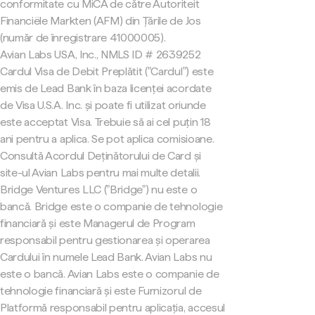
conformitate cu MiCA de către Autoriteit
Financiële Markten (AFM) din Țările de Jos
(număr de înregistrare 41000005).
Avian Labs USA, Inc., NMLS ID # 2639252
Cardul Visa de Debit Preplătit ("Cardul") este
emis de Lead Bank în baza licenței acordate
de Visa U.S.A. Inc. și poate fi utilizat oriunde
este acceptat Visa. Trebuie să ai cel puțin 18
ani pentru a aplica. Se pot aplica comisioane.
Consultă Acordul Deținătorului de Card și
site-ul Avian Labs pentru mai multe detalii.
Bridge Ventures LLC ("Bridge") nu este o
bancă. Bridge este o companie de tehnologie
financiară și este Managerul de Program
responsabil pentru gestionarea și operarea
Cardului în numele Lead Bank. Avian Labs nu
este o bancă. Avian Labs este o companie de
tehnologie financiară și este Furnizorul de
Platformă responsabil pentru aplicația, accesul