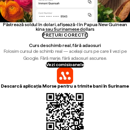
Păstrează soldul în dolari, afișează-l în Papua New Guinean
kina sau Surinamese dollars
PREȚURI CORECTE
Curs de schimb real, fără adaosuri
Folosim cursul de schimb real — același curs pe care îl vezi pe
Google. Fără marje, fără adaosuri ascunse.
Vezi comisioanele
Descarcă aplicația Morse pentru a trimite bani în Suriname