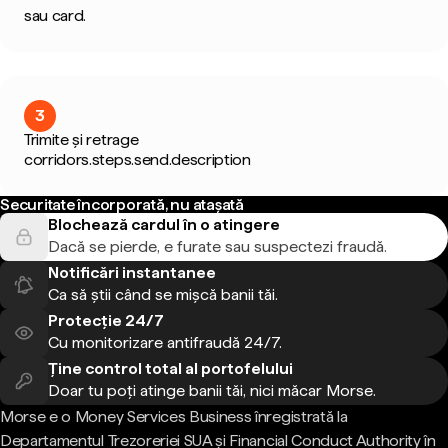
sau card.
3
Trimite și retrage
corridors.steps.send.description
Securitate încorporată, nu atașată
Blochează cardul în o atingere
Dacă se pierde, e furate sau suspectezi fraudă.
Notificări instantanee
Ca să știi când se mișcă banii tăi.
Protecție 24/7
Cu monitorizare antifraudă 24/7.
Ține control total al portofelului
Doar tu poți atinge banii tăi, nici măcar Morse.
Morse e o Money Services Business înregistrată la
Departamentul Trezoreriei SUA și Financial Conduct Authority în