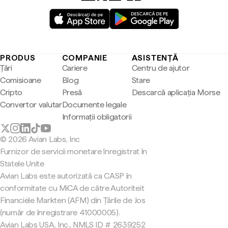
PRODUS
COMPANIE
ASISTENȚĂ
Țări
Cariere
Centru de ajutor
Comisioane
Blog
Stare
Cripto
Presă
Descarcă aplicația Morse
Convertor valutar
Documente legale
Informații obligatorii
© 2026 Avian Labs, Inc
Furnizor de servicii monetare înregistrat în
Statele Unite
Avian Labs este autorizată ca CASP în
conformitate cu MiCA de către Autoriteit
Financiële Markten (AFM) din Țările de Jos
(număr de înregistrare 41000005).
Avian Labs USA, Inc., NMLS ID # 2639252