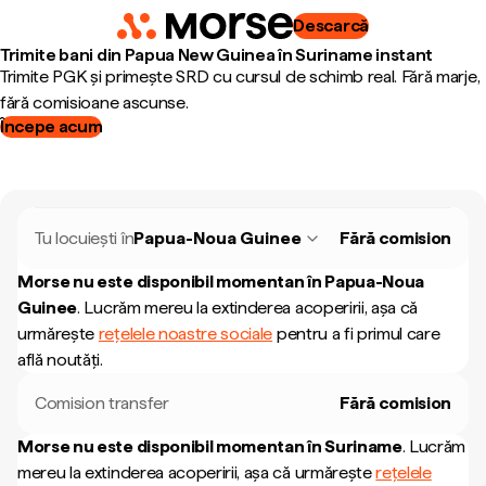
Descarcă
Trimite bani din Papua New Guinea în Suriname instant
Trimite PGK și primește SRD cu cursul de schimb real. Fără marje,
fără comisioane ascunse.
Începe acum
Tu locuiești în
Papua-Noua Guinee
Fără comision
Morse nu este disponibil momentan în
Papua-Noua
Guinee
.
Lucrăm mereu la extinderea acoperirii, așa că
urmărește
rețelele noastre sociale
pentru a fi primul care
află noutăți.
Comision transfer
Fără comision
Morse nu este disponibil momentan în
Suriname
.
Lucrăm
mereu la extinderea acoperirii, așa că urmărește
rețelele