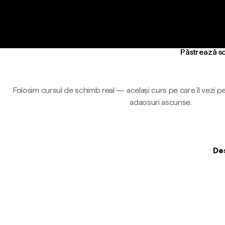
Păstrează so
Folosim cursul de schimb real — același curs pe care îl vezi pe
adaosuri ascunse.
Des