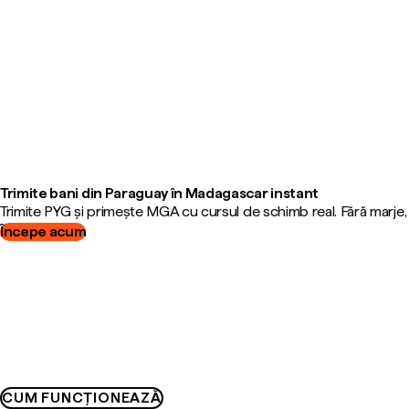
Trimite bani din Paraguay în Madagascar instant
Trimite PYG și primește MGA cu cursul de schimb real. Fără marje
Începe acum
CUM FUNCȚIONEAZĂ