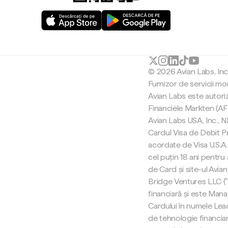
© 2026 Avian Labs, In
Furnizor de servicii mo
Avian Labs este autori
Financiële Markten (AF
Avian Labs USA, Inc.,
Cardul Visa de Debit Pr
acordate de Visa U.S.A. 
cel puțin 18 ani pentru
de Card și site-ul Avian
Bridge Ventures LLC (
financiară și este Man
Cardului în numele Lea
de tehnologie financiar