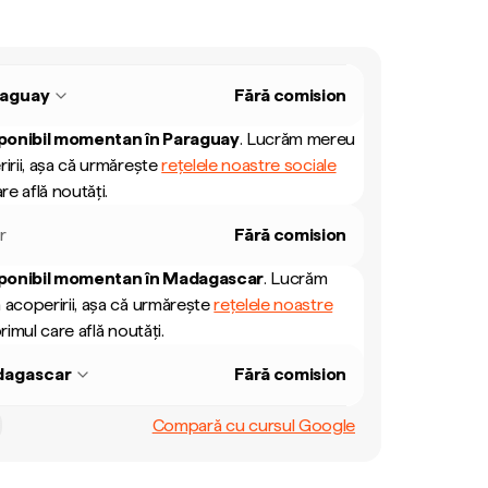
raguay
Fără comision
ponibil momentan în
Paraguay
.
Lucrăm mereu
ririi, așa că urmărește
rețelele noastre sociale
re află noutăți.
r
Fără comision
ponibil momentan în
Madagascar
.
Lucrăm
 acoperirii, așa că urmărește
rețelele noastre
rimul care află noutăți.
agascar
Fără comision
Compară cu cursul Google