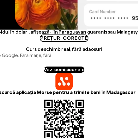
ldul în dolari, afișează-l în Paraguayan guaranis sau Malagasy 
PREȚURI CORECTE
Curs de schimb real, fără adaosuri
 Google. Fără marje, fără
Vezi comisioanele
carcă aplicația Morse pentru a trimite bani în Madagascar