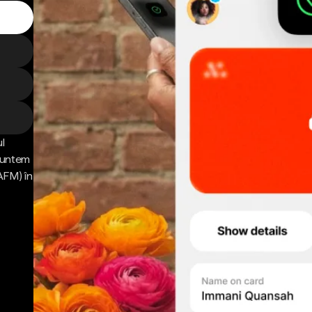
l
 Suntem
AFM) în