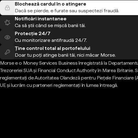
Blochează cardul în o atingere
Dacă se pierde, e furate sau suspectezi fraudă.
Notificări instantanee
Ca să știi când se mișcă banii tăi.
Protecție 24/7
Cu monitorizare antifraudă 24/7.
Ține control total al portofelului
Doar tu poți atinge banii tăi, nici măcar Morse.
Morse e o Money Services Business înregistrată la Departamentu
Trezoreriei SUA și Financial Conduct Authority în Marea Britanie.
reglementați de Autoritatea Olandeză pentru Piețele Financiare (
UE și lucrăm cu parteneri reglementați în lumea întreagă.