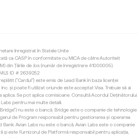
c
netare înregistrat în Statele Unite
zată ca CASP în conformitate cu MiCA de către Autoriteit
M) din Țările de Jos (număr de înregistrare 41000005).
 NMLS ID # 2639252
eplătit ("Cardul") este emis de Lead Bank în baza licenței
Inc. și poate fi utilizat oriunde este acceptat Visa. Trebuie să ai
 a aplica. Se pot aplica comisioane. Consultă Acordul Deținătorului
 Labs pentru mai multe detalii.
"Bridge") nu este o bancă. Bridge este o companie de tehnologie
agerul de Program responsabil pentru gestionarea și operarea
d Bank. Avian Labs nu este o bancă. Avian Labs este o companie
ă și este Furnizorul de Platformă responsabil pentru aplicația,