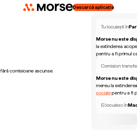
Descarcă aplicația
Tu locuiești în
Pa
Morse nu este dis
la extinderea acope
pentru a fi primul ca
Comision transfe
, fără comisioane ascunse.
Morse nu este dis
mereu la extinderea
sociale
pentru a fi p
Ei locuiesc în
Mad