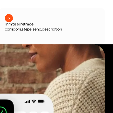
3
Trimite și retrage
corridors.steps.send.description