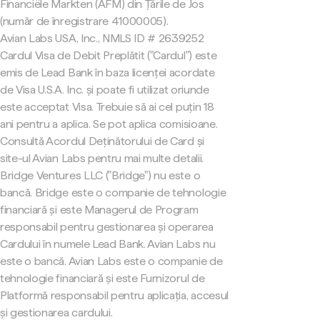
Financiële Markten (AFM) din Țările de Jos
(număr de înregistrare 41000005).
Avian Labs USA, Inc., NMLS ID # 2639252
Cardul Visa de Debit Preplătit ("Cardul") este
emis de Lead Bank în baza licenței acordate
de Visa U.S.A. Inc. și poate fi utilizat oriunde
este acceptat Visa. Trebuie să ai cel puțin 18
ani pentru a aplica. Se pot aplica comisioane.
Consultă Acordul Deținătorului de Card și
site-ul Avian Labs pentru mai multe detalii.
Bridge Ventures LLC ("Bridge") nu este o
bancă. Bridge este o companie de tehnologie
financiară și este Managerul de Program
responsabil pentru gestionarea și operarea
Cardului în numele Lead Bank. Avian Labs nu
este o bancă. Avian Labs este o companie de
tehnologie financiară și este Furnizorul de
Platformă responsabil pentru aplicația, accesul
și gestionarea cardului.