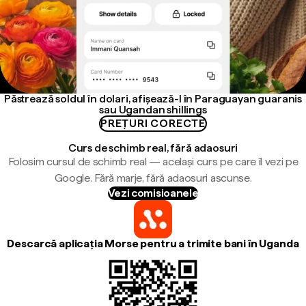
Păstrează soldul în dolari, afișează-l în Paraguayan guaranis
sau Ugandan shillings
PREȚURI CORECTE
Curs de schimb real, fără adaosuri
Folosim cursul de schimb real — același curs pe care îl vezi pe
Google. Fără marje, fără adaosuri ascunse.
Vezi comisioanele
Descarcă aplicația Morse pentru a trimite bani în Uganda