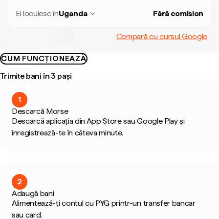
Ei locuiesc în
Uganda
Fără comision
Compară cu cursul Google
CUM FUNCȚIONEAZĂ
Trimite bani în 3 pași
1
Descarcă Morse
Descarcă aplicația din App Store sau Google Play și
înregistrează-te în câteva minute.
2
Adaugă bani
Alimentează-ți contul cu PYG printr-un transfer bancar
sau card.