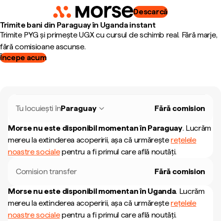
Descarcă
Trimite bani din Paraguay în Uganda instant
Trimite PYG și primește UGX cu cursul de schimb real. Fără marje,
fără comisioane ascunse.
Începe acum
Tu locuiești în
Paraguay
Fără comision
Morse nu este disponibil momentan în
Paraguay
.
Lucrăm
mereu la extinderea acoperirii, așa că urmărește
rețelele
noastre sociale
pentru a fi primul care află noutăți.
Comision transfer
Fără comision
Morse nu este disponibil momentan în
Uganda
.
Lucrăm
mereu la extinderea acoperirii, așa că urmărește
rețelele
noastre sociale
pentru a fi primul care află noutăți.