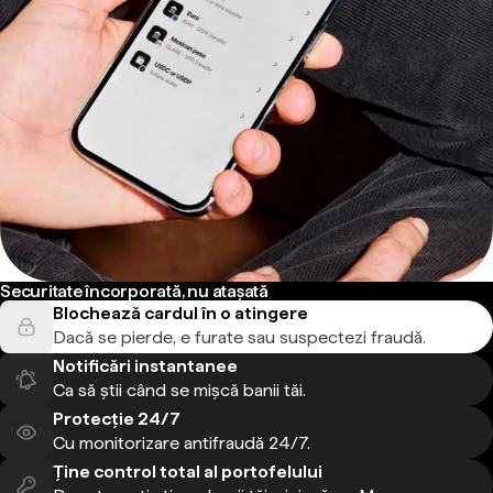
Securitate încorporată, nu atașată
Blochează cardul în o atingere
Dacă se pierde, e furate sau suspectezi fraudă.
Notificări instantanee
Ca să știi când se mișcă banii tăi.
Protecție 24/7
Cu monitorizare antifraudă 24/7.
Ține control total al portofelului