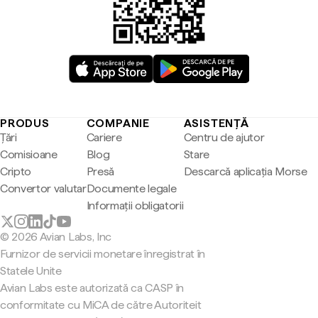
PRODUS
COMPANIE
ASISTENȚĂ
Țări
Cariere
Centru de ajutor
Comisioane
Blog
Stare
Cripto
Presă
Descarcă aplicația Morse
Convertor valutar
Documente legale
Informații obligatorii
© 2026 Avian Labs, Inc
Furnizor de servicii monetare înregistrat în
Statele Unite
Avian Labs este autorizată ca CASP în
conformitate cu MiCA de către Autoriteit