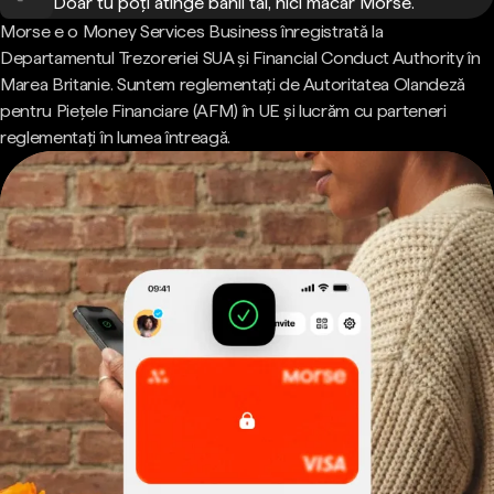
Doar tu poți atinge banii tăi, nici măcar Morse.
Morse e o Money Services Business înregistrată la
Departamentul Trezoreriei SUA și Financial Conduct Authority în
Marea Britanie. Suntem reglementați de Autoritatea Olandeză
pentru Piețele Financiare (AFM) în UE și lucrăm cu parteneri
reglementați în lumea întreagă.