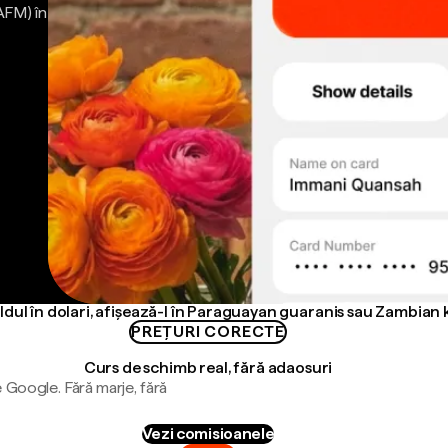
AFM) în
ldul în dolari, afișează-l în Paraguayan guaranis sau Zambia
PREȚURI CORECTE
Curs de schimb real, fără adaosuri
 Google. Fără marje, fără
Vezi comisioanele