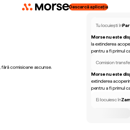
Descarcă aplicația
Tu locuiești în
Pa
Morse nu este dis
la extinderea acope
pentru a fi primul ca
Comision transfe
, fără comisioane ascunse.
Morse nu este dis
extinderea acoperir
pentru a fi primul ca
Ei locuiesc în
Zam