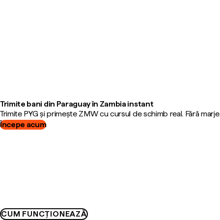
Trimite bani din Paraguay în Zambia instant
Trimite PYG și primește ZMW cu cursul de schimb real. Fără marje
Începe acum
CUM FUNCȚIONEAZĂ