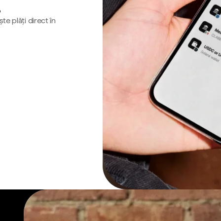
o
te plăți direct în