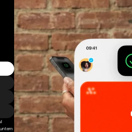
l
 Suntem