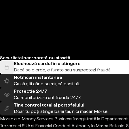
Securitate încorporată, nu atașată
Blochează cardul în o atingere
Dacă se pierde, e furate sau suspectezi fraudă.
Notificări instantanee
Ca să știi când se mișcă banii tăi.
Protecție 24/7
Cu monitorizare antifraudă 24/7.
Ține control total al portofelului
Doar tu poți atinge banii tăi, nici măcar Morse.
Morse e o Money Services Business înregistrată la Departamentu
Trezoreriei SUA și Financial Conduct Authority în Marea Britanie.