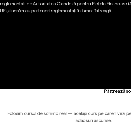
reglementați de Autoritatea Olandeză pentru Piețele Financiare (
UE și lucrăm cu parteneri reglementați în lumea întreagă.
Păstrează so
Folosim cursul de schimb real — același curs pe care îl vezi pe
adaosuri ascunse.