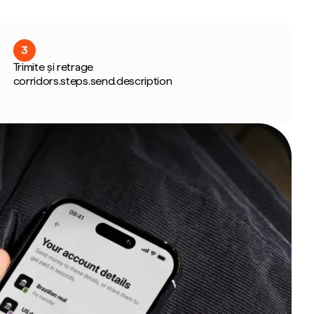
3
Trimite și retrage
corridors.steps.send.description