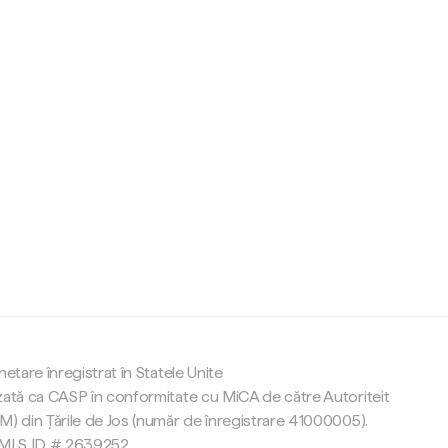
c
netare înregistrat în Statele Unite
zată ca CASP în conformitate cu MiCA de către Autoriteit
M) din Țările de Jos (număr de înregistrare 41000005).
 NMLS ID # 2639252