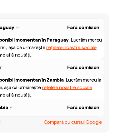
raguay
Fără comision
ponibil momentan în
Paraguay
.
Lucrăm mereu
ririi, așa că urmărește
rețelele noastre sociale
re află noutăți.
r
Fără comision
ponibil momentan în
Zambia
.
Lucrăm mereu la
ii, așa că urmărește
rețelele noastre sociale
re află noutăți.
bia
Fără comision
Compară cu cursul Google