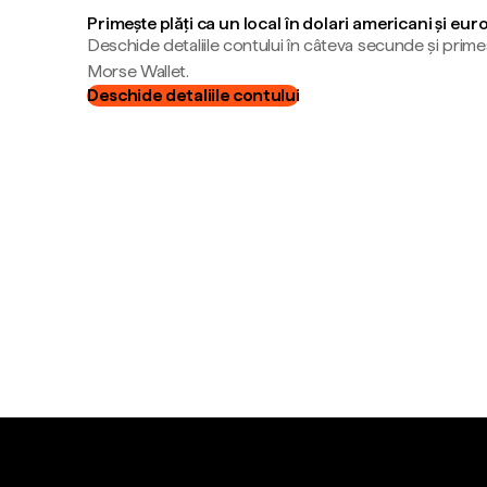
Primește plăți ca un local în dolari americani și eur
Deschide detaliile contului în câteva secunde și primeș
Morse Wallet.
Deschide detaliile contului