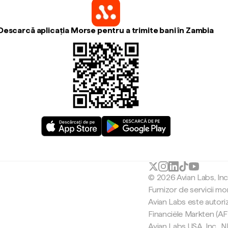
Descarcă aplicația Morse pentru a trimite bani în Zambia
© 2026 Avian Labs, In
Furnizor de servicii mo
Avian Labs este autori
Financiële Markten (AF
Avian Labs USA, Inc.,