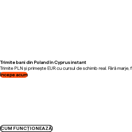
Trimite bani din Poland în Cyprus instant
Trimite PLN și primește EUR cu cursul de schimb real. Fără marje,
Începe acum
CUM FUNCȚIONEAZĂ