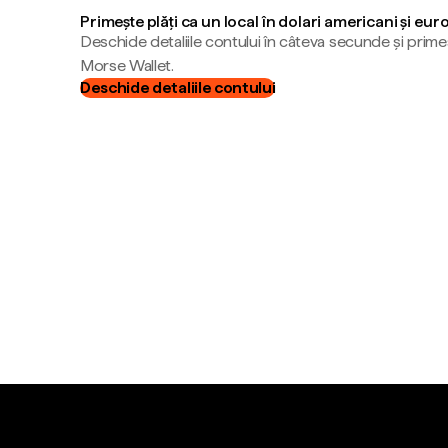
Primește plăți ca un local în dolari americani și eur
Deschide detaliile contului în câteva secunde și primeș
Morse Wallet.
Deschide detaliile contului