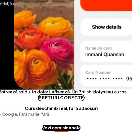
AFM) în
ăstrează soldul în dolari, afișează-l în Polish zlotys sau euros
PREȚURI CORECTE
Curs de schimb real, fără adaosuri
 Google. Fără marje, fără
Vezi comisioanele