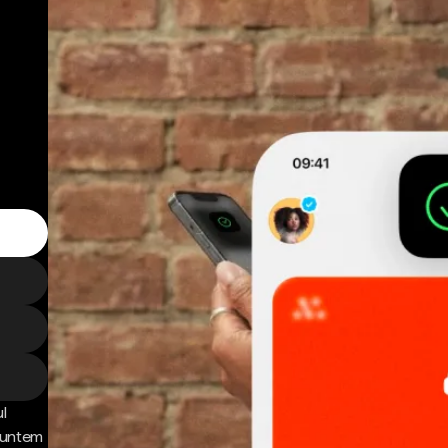
l
 Suntem