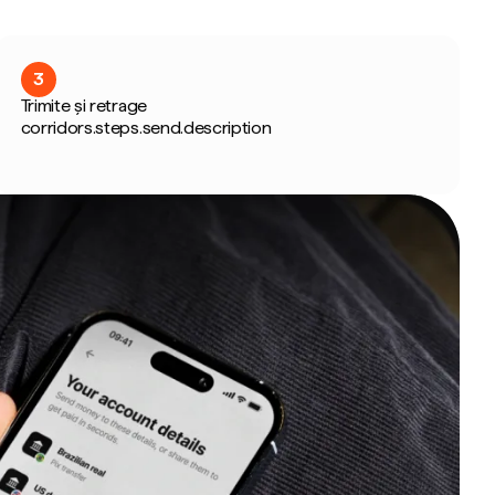
3
Trimite și retrage
corridors.steps.send.description