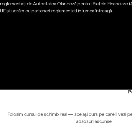
reglementați de Autoritatea Olandeză pentru Piețele Financiare (
UE și lucrăm cu parteneri reglementați în lumea întreagă.
P
Folosim cursul de schimb real — același curs pe care îl vezi pe
adaosuri ascunse.