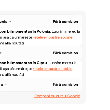
onia
Fără comision
ponibil momentan în
Polonia
.
Lucrăm mereu la
ii, așa că urmărește
rețelele noastre sociale
re află noutăți.
r
Fără comision
ponibil momentan în
Cipru
.
Lucrăm mereu la
ii, așa că urmărește
rețelele noastre sociale
re află noutăți.
ru
Fără comision
Compară cu cursul Google