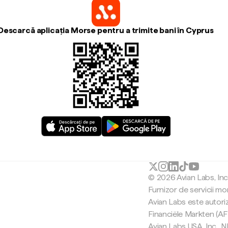
Descarcă aplicația Morse pentru a trimite bani în Cyprus
© 2026 Avian Labs, In
Furnizor de servicii mo
Avian Labs este autori
Financiële Markten (AF
Avian Labs USA, Inc.,