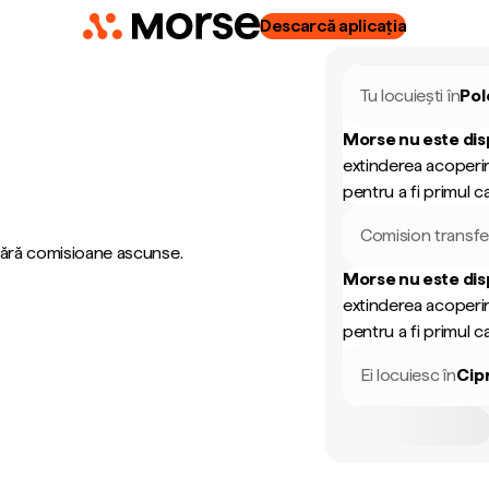
Descarcă aplicația
Tu locuiești în
Pol
Morse nu este dis
extinderea acoperir
pentru a fi primul ca
Comision transfe
 fără comisioane ascunse.
Morse nu este dis
extinderea acoperir
pentru a fi primul ca
Ei locuiesc în
Cip