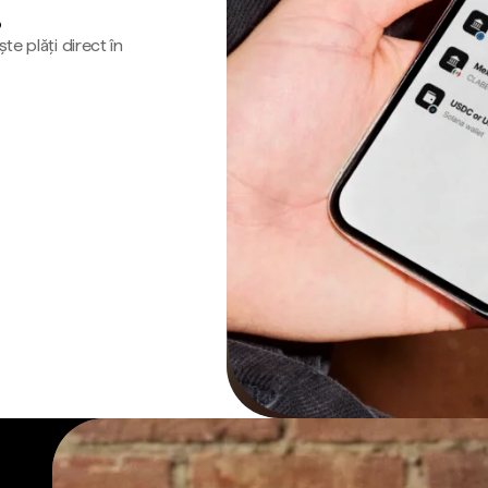
o
te plăți direct în