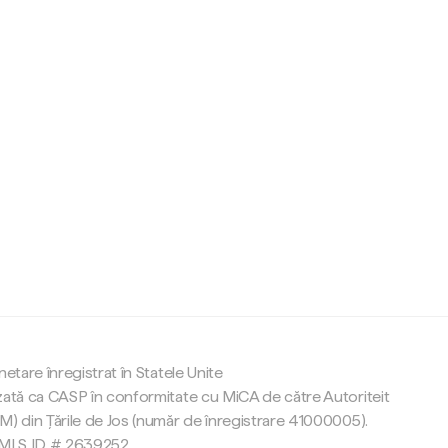
c
netare înregistrat în Statele Unite
zată ca CASP în conformitate cu MiCA de către Autoriteit
M) din Țările de Jos (număr de înregistrare 41000005).
 NMLS ID # 2639252