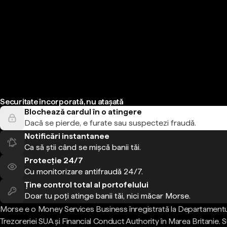
Securitate încorporată, nu atașată
Blochează cardul în o atingere
Dacă se pierde, e furate sau suspectezi fraudă.
Notificări instantanee
Ca să știi când se mișcă banii tăi.
Protecție 24/7
Cu monitorizare antifraudă 24/7.
Ține control total al portofelului
Doar tu poți atinge banii tăi, nici măcar Morse.
Morse e o Money Services Business înregistrată la Departamentu
Trezoreriei SUA și Financial Conduct Authority în Marea Britanie.