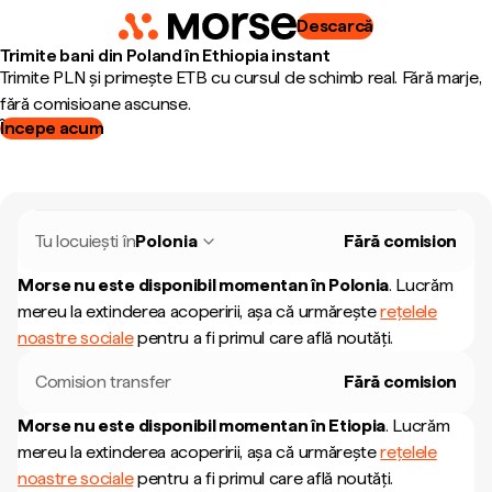
Descarcă
Trimite bani din Poland în Ethiopia instant
Trimite PLN și primește ETB cu cursul de schimb real. Fără marje,
fără comisioane ascunse.
Începe acum
Tu locuiești în
Polonia
Fără comision
Morse nu este disponibil momentan în
Polonia
.
Lucrăm
mereu la extinderea acoperirii, așa că urmărește
rețelele
noastre sociale
pentru a fi primul care află noutăți.
Comision transfer
Fără comision
Morse nu este disponibil momentan în
Etiopia
.
Lucrăm
mereu la extinderea acoperirii, așa că urmărește
rețelele
noastre sociale
pentru a fi primul care află noutăți.