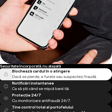
Securitate încorporată, nu atașată
Blochează cardul în o atingere
Dacă se pierde, e furate sau suspectezi fraudă.
Notificări instantanee
Ca să știi când se mișcă banii tăi.
Protecție 24/7
Cu monitorizare antifraudă 24/7.
Ține control total al portofelului