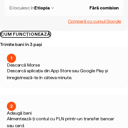
Ei locuiesc în
Etiopia
Fără comision
Compară cu cursul Google
CUM FUNCȚIONEAZĂ
Trimite bani în 3 pași
1
Descarcă Morse
Descarcă aplicația din App Store sau Google Play și
înregistrează-te în câteva minute.
2
Adaugă bani
Alimentează-ți contul cu PLN printr-un transfer bancar
sau card.