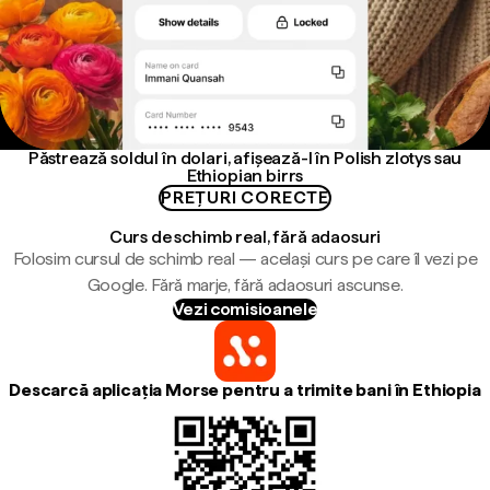
Păstrează soldul în dolari, afișează-l în Polish zlotys sau
Ethiopian birrs
PREȚURI CORECTE
Curs de schimb real, fără adaosuri
Folosim cursul de schimb real — același curs pe care îl vezi pe
Google. Fără marje, fără adaosuri ascunse.
Vezi comisioanele
Descarcă aplicația Morse pentru a trimite bani în Ethiopia