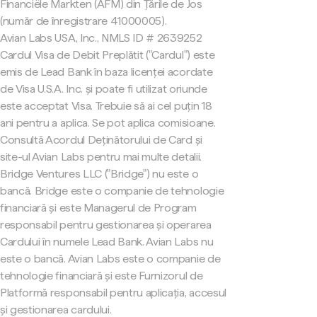
Financiële Markten (AFM) din Țările de Jos
(număr de înregistrare 41000005).
Avian Labs USA, Inc., NMLS ID # 2639252
Cardul Visa de Debit Preplătit ("Cardul") este
emis de Lead Bank în baza licenței acordate
de Visa U.S.A. Inc. și poate fi utilizat oriunde
este acceptat Visa. Trebuie să ai cel puțin 18
ani pentru a aplica. Se pot aplica comisioane.
Consultă Acordul Deținătorului de Card și
site-ul Avian Labs pentru mai multe detalii.
Bridge Ventures LLC ("Bridge") nu este o
bancă. Bridge este o companie de tehnologie
financiară și este Managerul de Program
responsabil pentru gestionarea și operarea
Cardului în numele Lead Bank. Avian Labs nu
este o bancă. Avian Labs este o companie de
tehnologie financiară și este Furnizorul de
Platformă responsabil pentru aplicația, accesul
și gestionarea cardului.