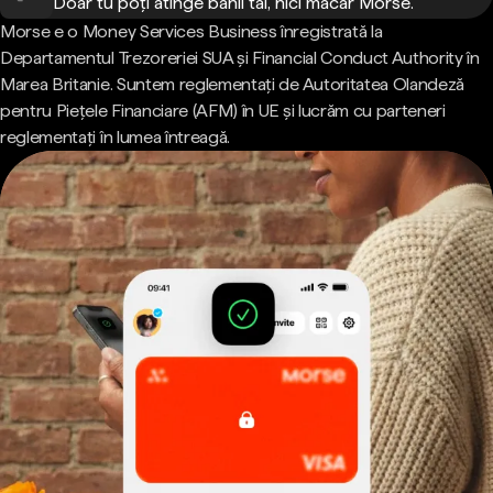
Doar tu poți atinge banii tăi, nici măcar Morse.
Morse e o Money Services Business înregistrată la
Departamentul Trezoreriei SUA și Financial Conduct Authority în
Marea Britanie. Suntem reglementați de Autoritatea Olandeză
pentru Piețele Financiare (AFM) în UE și lucrăm cu parteneri
reglementați în lumea întreagă.