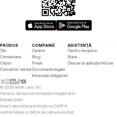
PRODUS
COMPANIE
ASISTENȚĂ
Țări
Cariere
Centru de ajutor
Comisioane
Blog
Stare
Cripto
Presă
Descarcă aplicația Morse
Convertor valutar
Documente legale
Informații obligatorii
© 2026 Avian Labs, Inc
Furnizor de servicii monetare înregistrat în
Statele Unite
Avian Labs este autorizată ca CASP în
conformitate cu MiCA de către Autoriteit