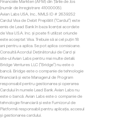
Financiële Markten (AFM) din Țările de Jos
(număr de înregistrare 41000005).
Avian Labs USA, Inc., NMLS ID # 2639252
Cardul Visa de Debit Preplătit ("Cardul") este
emis de Lead Bank în baza licenței acordate
de Visa U.S.A. Inc. și poate fi utilizat oriunde
este acceptat Visa. Trebuie să ai cel puțin 18
ani pentru a aplica. Se pot aplica comisioane.
Consultă Acordul Deținătorului de Card și
site-ul Avian Labs pentru mai multe detalii.
Bridge Ventures LLC ("Bridge") nu este o
bancă. Bridge este o companie de tehnologie
financiară și este Managerul de Program
responsabil pentru gestionarea și operarea
Cardului în numele Lead Bank. Avian Labs nu
este o bancă. Avian Labs este o companie de
tehnologie financiară și este Furnizorul de
Platformă responsabil pentru aplicația, accesul
și gestionarea cardului.