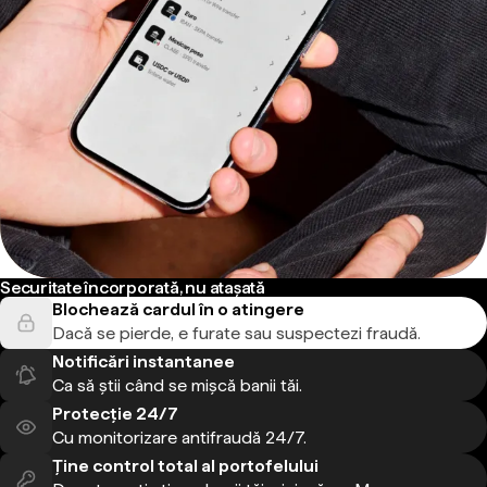
Securitate încorporată, nu atașată
Blochează cardul în o atingere
Dacă se pierde, e furate sau suspectezi fraudă.
Notificări instantanee
Ca să știi când se mișcă banii tăi.
Protecție 24/7
Cu monitorizare antifraudă 24/7.
Ține control total al portofelului