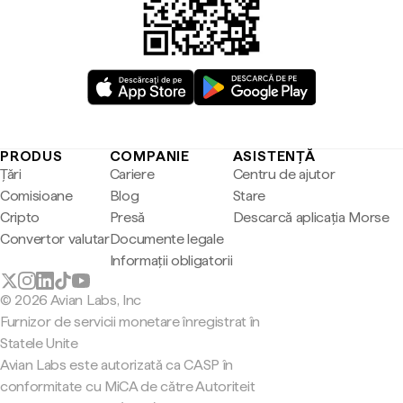
PRODUS
COMPANIE
ASISTENȚĂ
Țări
Cariere
Centru de ajutor
Comisioane
Blog
Stare
Cripto
Presă
Descarcă aplicația Morse
Convertor valutar
Documente legale
Informații obligatorii
© 2026 Avian Labs, Inc
Furnizor de servicii monetare înregistrat în
Statele Unite
Avian Labs este autorizată ca CASP în
conformitate cu MiCA de către Autoriteit