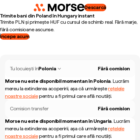
Descarcă
Trimite bani din Poland în Hungary instant
Trimite PLN și primește HUF cu cursul de schimb real. Fără marje,
fără comisioane ascunse.
Începe acum
Tu locuiești în
Polonia
Fără comision
Morse nu este disponibil momentan în
Polonia
.
Lucrăm
mereu la extinderea acoperirii, așa că urmărește
rețelele
noastre sociale
pentru a fi primul care află noutăți.
Comision transfer
Fără comision
Morse nu este disponibil momentan în
Ungaria
.
Lucrăm
mereu la extinderea acoperirii, așa că urmărește
rețelele
noastre sociale
pentru a fi primul care află noutăți.