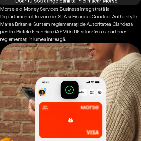
Doar tu poți atinge banii tăi, nici măcar Morse.
Morse e o Money Services Business înregistrată la
Departamentul Trezoreriei SUA și Financial Conduct Authority în
Marea Britanie. Suntem reglementați de Autoritatea Olandeză
pentru Piețele Financiare (AFM) în UE și lucrăm cu parteneri
reglementați în lumea întreagă.