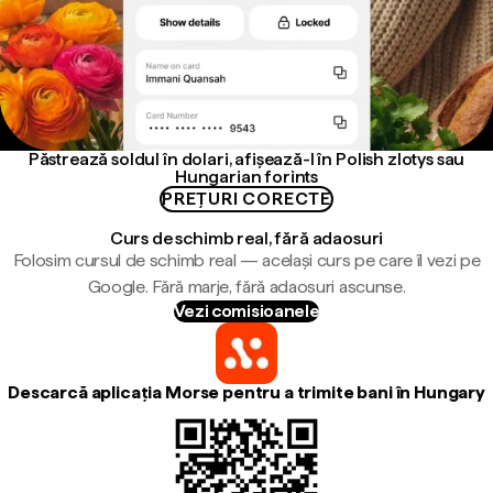
Păstrează soldul în dolari, afișează-l în Polish zlotys sau
Hungarian forints
PREȚURI CORECTE
Curs de schimb real, fără adaosuri
Folosim cursul de schimb real — același curs pe care îl vezi pe
Google. Fără marje, fără adaosuri ascunse.
Vezi comisioanele
Descarcă aplicația Morse pentru a trimite bani în Hungary