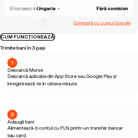
Ei locuiesc în
Ungaria
Fără comision
Compară cu cursul Google
CUM FUNCȚIONEAZĂ
Trimite bani în 3 pași
1
Descarcă Morse
Descarcă aplicația din App Store sau Google Play și
înregistrează-te în câteva minute.
2
Adaugă bani
Alimentează-ți contul cu PLN printr-un transfer bancar
sau card.