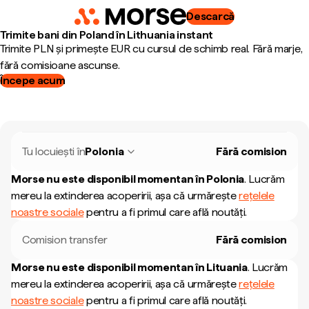
Descarcă
Trimite bani din Poland în Lithuania instant
Trimite PLN și primește EUR cu cursul de schimb real. Fără marje,
fără comisioane ascunse.
Începe acum
Tu locuiești în
Polonia
Fără comision
Morse nu este disponibil momentan în
Polonia
.
Lucrăm
mereu la extinderea acoperirii, așa că urmărește
rețelele
noastre sociale
pentru a fi primul care află noutăți.
Comision transfer
Fără comision
Morse nu este disponibil momentan în
Lituania
.
Lucrăm
mereu la extinderea acoperirii, așa că urmărește
rețelele
noastre sociale
pentru a fi primul care află noutăți.