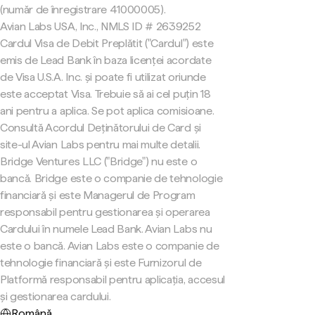
(număr de înregistrare 41000005).
Avian Labs USA, Inc., NMLS ID # 2639252
Cardul Visa de Debit Preplătit ("Cardul") este
emis de Lead Bank în baza licenței acordate
de Visa U.S.A. Inc. și poate fi utilizat oriunde
este acceptat Visa. Trebuie să ai cel puțin 18
ani pentru a aplica. Se pot aplica comisioane.
Consultă Acordul Deținătorului de Card și
site-ul Avian Labs pentru mai multe detalii.
Bridge Ventures LLC ("Bridge") nu este o
bancă. Bridge este o companie de tehnologie
financiară și este Managerul de Program
responsabil pentru gestionarea și operarea
Cardului în numele Lead Bank. Avian Labs nu
este o bancă. Avian Labs este o companie de
tehnologie financiară și este Furnizorul de
Platformă responsabil pentru aplicația, accesul
și gestionarea cardului.
Română