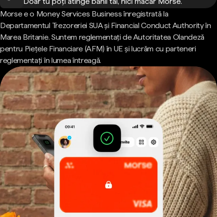
Doar tu poți atinge banii tăi, nici măcar Morse.
Morse e o Money Services Business înregistrată la
Departamentul Trezoreriei SUA și Financial Conduct Authority în
Marea Britanie. Suntem reglementați de Autoritatea Olandeză
pentru Piețele Financiare (AFM) în UE și lucrăm cu parteneri
reglementați în lumea întreagă.