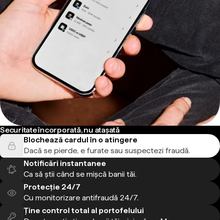
Securitate încorporată, nu atașată
Blochează cardul în o atingere
Dacă se pierde, e furate sau suspectezi fraudă.
Notificări instantanee
Ca să știi când se mișcă banii tăi.
Protecție 24/7
Cu monitorizare antifraudă 24/7.
Ține control total al portofelului