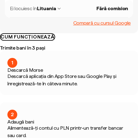
Ei locuiesc în
Lituania
Fără comision
Compară cu cursul Google
CUM FUNCȚIONEAZĂ
Trimite bani în 3 pași
1
Descarcă Morse
Descarcă aplicația din App Store sau Google Play și
înregistrează-te în câteva minute.
2
Adaugă bani
Alimentează-ți contul cu PLN printr-un transfer bancar
sau card.