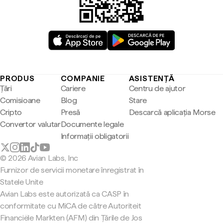
PRODUS
COMPANIE
ASISTENȚĂ
Țări
Cariere
Centru de ajutor
Comisioane
Blog
Stare
Cripto
Presă
Descarcă aplicația Morse
Convertor valutar
Documente legale
Informații obligatorii
© 2026 Avian Labs, Inc
Furnizor de servicii monetare înregistrat în
Statele Unite
Avian Labs este autorizată ca CASP în
conformitate cu MiCA de către Autoriteit
Financiële Markten (AFM) din Țările de Jos