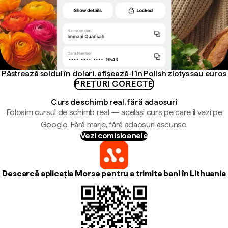
Păstrează soldul în dolari, afișează-l în Polish zlotys sau euros
PREȚURI CORECTE
Curs de schimb real, fără adaosuri
Folosim cursul de schimb real — același curs pe care îl vezi pe
Google. Fără marje, fără adaosuri ascunse.
Vezi comisioanele
Descarcă aplicația Morse pentru a trimite bani în Lithuania