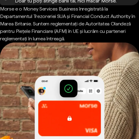
Doar tu poți atinge banii tăi, nici măcar Morse.
Morse e o Money Services Business înregistrată la
Departamentul Trezoreriei SUA și Financial Conduct Authority în
Marea Britanie. Suntem reglementați de Autoritatea Olandeză
pentru Piețele Financiare (AFM) în UE și lucrăm cu parteneri
reglementați în lumea întreagă.