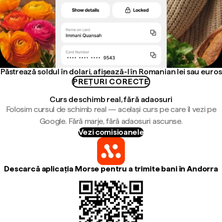
Păstrează soldul în dolari, afișează-l în Romanian lei sau euros
PREȚURI CORECTE
Curs de schimb real, fără adaosuri
Folosim cursul de schimb real — același curs pe care îl vezi pe
Google. Fără marje, fără adaosuri ascunse.
Vezi comisioanele
Descarcă aplicația Morse pentru a trimite bani în Andorra