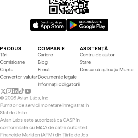
PRODUS
COMPANIE
ASISTENȚĂ
Țări
Cariere
Centru de ajutor
Comisioane
Blog
Stare
Cripto
Presă
Descarcă aplicația Morse
Convertor valutar
Documente legale
Informații obligatorii
© 2026 Avian Labs, Inc
Furnizor de servicii monetare înregistrat în
Statele Unite
Avian Labs este autorizată ca CASP în
conformitate cu MiCA de către Autoriteit
Financiële Markten (AFM) din Țările de Jos