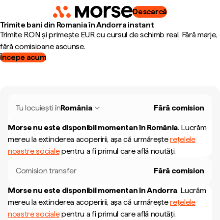
Descarcă
Trimite bani din Romania în Andorra instant
Trimite RON și primește EUR cu cursul de schimb real. Fără marje,
fără comisioane ascunse.
Începe acum
Tu locuiești în
România
Fără comision
Morse nu este disponibil momentan în
România
.
Lucrăm
mereu la extinderea acoperirii, așa că urmărește
rețelele
noastre sociale
pentru a fi primul care află noutăți.
Comision transfer
Fără comision
Morse nu este disponibil momentan în
Andorra
.
Lucrăm
mereu la extinderea acoperirii, așa că urmărește
rețelele
noastre sociale
pentru a fi primul care află noutăți.