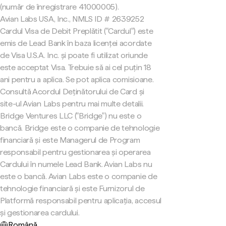
(număr de înregistrare 41000005).
Avian Labs USA, Inc., NMLS ID # 2639252
Cardul Visa de Debit Preplătit ("Cardul") este
emis de Lead Bank în baza licenței acordate
de Visa U.S.A. Inc. și poate fi utilizat oriunde
este acceptat Visa. Trebuie să ai cel puțin 18
ani pentru a aplica. Se pot aplica comisioane.
Consultă Acordul Deținătorului de Card și
site-ul Avian Labs pentru mai multe detalii.
Bridge Ventures LLC ("Bridge") nu este o
bancă. Bridge este o companie de tehnologie
financiară și este Managerul de Program
responsabil pentru gestionarea și operarea
Cardului în numele Lead Bank. Avian Labs nu
este o bancă. Avian Labs este o companie de
tehnologie financiară și este Furnizorul de
Platformă responsabil pentru aplicația, accesul
și gestionarea cardului.
Română