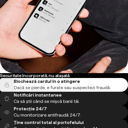
Securitate încorporată, nu atașată
Blochează cardul în o atingere
Dacă se pierde, e furate sau suspectezi fraudă.
Notificări instantanee
Ca să știi când se mișcă banii tăi.
Protecție 24/7
Cu monitorizare antifraudă 24/7.
Ține control total al portofelului