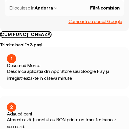
Ei locuiesc în
Andorra
Fără comision
Compară cu cursul Google
CUM FUNCȚIONEAZĂ
Trimite bani în 3 pași
1
Descarcă Morse
Descarcă aplicația din App Store sau Google Play și
înregistrează-te în câteva minute.
2
Adaugă bani
Alimentează-ți contul cu RON printr-un transfer bancar
sau card.