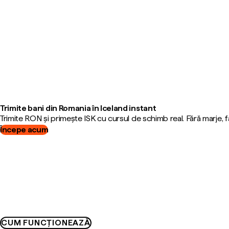
Trimite bani din Romania în Iceland instant
Trimite RON și primește ISK cu cursul de schimb real. Fără marje,
Începe acum
CUM FUNCȚIONEAZĂ