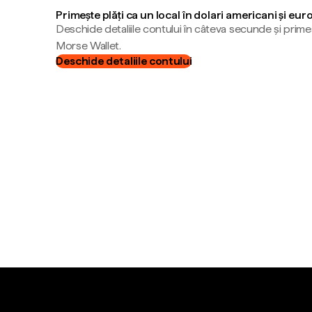
Primește plăți ca un local în dolari americani și eur
Deschide detaliile contului în câteva secunde și primeș
Morse Wallet.
Deschide detaliile contului