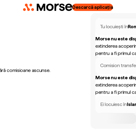
Descarcă aplicația
Tu locuiești în
Ro
Morse nu este dis
extinderea acoperir
pentru a fi primul ca
Comision transfe
 fără comisioane ascunse.
Morse nu este dis
extinderea acoperir
pentru a fi primul ca
Ei locuiesc în
Isl