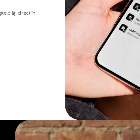
o
te plăți direct în