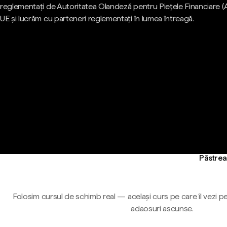
reglementați de Autoritatea Olandeză pentru Piețele Financiare (
UE și lucrăm cu parteneri reglementați în lumea întreagă.
Păstrea
Folosim cursul de schimb real — același curs pe care îl vezi pe
adaosuri ascunse.