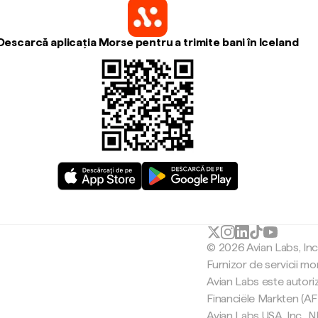
Descarcă aplicația Morse pentru a trimite bani în Iceland
© 2026 Avian Labs, In
Furnizor de servicii mo
Avian Labs este autori
Financiële Markten (AF
Avian Labs USA, Inc.,