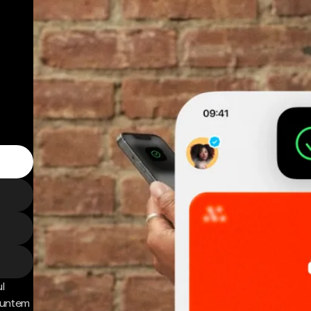
l
 Suntem