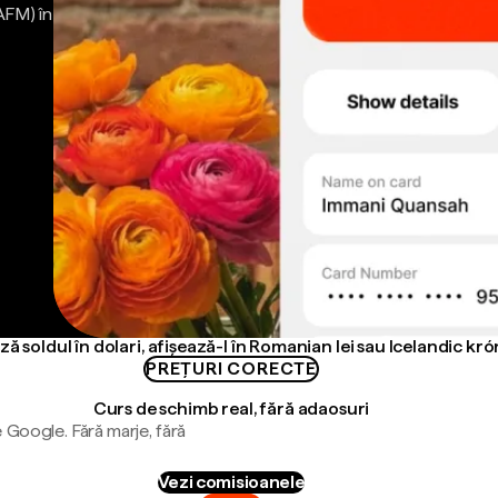
AFM) în
ză soldul în dolari, afișează-l în Romanian lei sau Icelandic kr
PREȚURI CORECTE
Curs de schimb real, fără adaosuri
 Google. Fără marje, fără
Vezi comisioanele