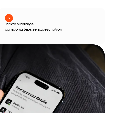
3
Trimite și retrage
corridors.steps.send.description