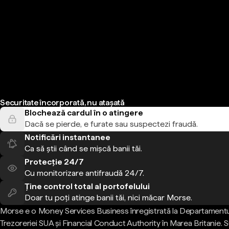
Securitate încorporată, nu atașată
Blochează cardul în o atingere
Dacă se pierde, e furate sau suspectezi fraudă.
Notificări instantanee
Ca să știi când se mișcă banii tăi.
Protecție 24/7
Cu monitorizare antifraudă 24/7.
Ține control total al portofelului
Doar tu poți atinge banii tăi, nici măcar Morse.
Morse e o Money Services Business înregistrată la Departamentu
Trezoreriei SUA și Financial Conduct Authority în Marea Britanie.