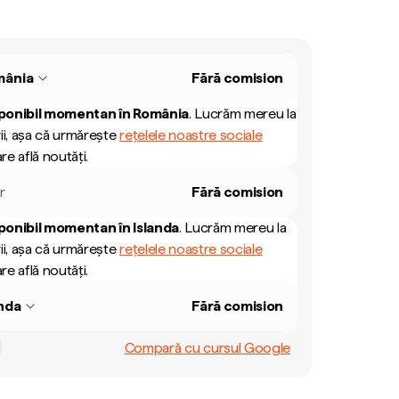
mânia
Fără comision
ponibil momentan în
România
.
Lucrăm mereu la
ii, așa că urmărește
rețelele noastre sociale
re află noutăți.
r
Fără comision
ponibil momentan în
Islanda
.
Lucrăm mereu la
ii, așa că urmărește
rețelele noastre sociale
re află noutăți.
anda
Fără comision
Compară cu cursul Google