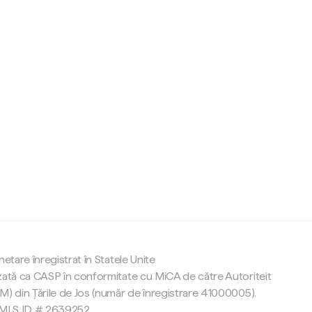
c
netare înregistrat în Statele Unite
zată ca CASP în conformitate cu MiCA de către Autoriteit
M) din Țările de Jos (număr de înregistrare 41000005).
 NMLS ID # 2639252