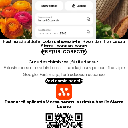
Păstrează soldul în dolari, afișează-l în Rwandan francs sau
Sierra Leonean leones
PREȚURI CORECTE
Curs de schimb real, fără adaosuri
Folosim cursul de schimb real — același curs pe care îl vezi pe
Google. Fără marje, fără adaosuri ascunse.
Vezi comisioanele
Descarcă aplicația Morse pentru a trimite bani în Sierra
Leone