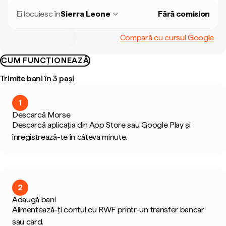
Ei locuiesc în
Sierra Leone
Fără comision
Compară cu cursul Google
CUM FUNCȚIONEAZĂ
Trimite bani în 3 pași
1
Descarcă Morse
Descarcă aplicația din App Store sau Google Play și
înregistrează-te în câteva minute.
2
Adaugă bani
Alimentează-ți contul cu RWF printr-un transfer bancar
sau card.