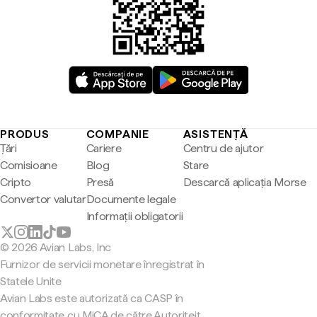
PRODUS
COMPANIE
ASISTENȚĂ
Țări
Cariere
Centru de ajutor
Comisioane
Blog
Stare
Cripto
Presă
Descarcă aplicația Morse
Convertor valutar
Documente legale
Informații obligatorii
© 2026 Avian Labs, Inc
Furnizor de servicii monetare înregistrat în
Statele Unite
Avian Labs este autorizată ca CASP în
conformitate cu MiCA de către Autoriteit