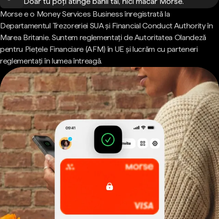
Doar tu poți atinge banii tăi, nici măcar Morse.
Morse e o Money Services Business înregistrată la
Departamentul Trezoreriei SUA și Financial Conduct Authority în
Marea Britanie. Suntem reglementați de Autoritatea Olandeză
pentru Piețele Financiare (AFM) în UE și lucrăm cu parteneri
reglementați în lumea întreagă.