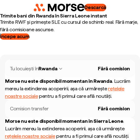
Descarcă
Trimite bani din Rwanda în Sierra Leone instant
Trimite RWF și primește SLE cu cursul de schimb real. Fără marje,
fără comisioane ascunse.
Începe acum
Tu locuiești în
Rwanda
Fără comision
Morse nu este disponibil momentan în
Rwanda
.
Lucrăm
mereu la extinderea acoperirii, așa că urmărește
rețelele
noastre sociale
pentru a fi primul care află noutăți.
Comision transfer
Fără comision
Morse nu este disponibil momentan în
Sierra Leone
.
Lucrăm mereu la extinderea acoperirii, așa că urmărește
rețelele noastre sociale
pentru a fi primul care află noutăți.