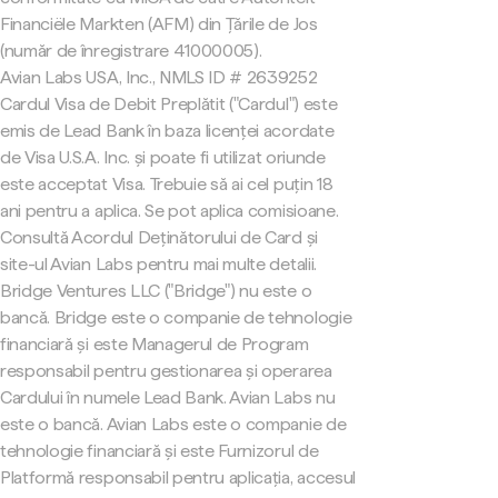
Financiële Markten (AFM) din Țările de Jos
(număr de înregistrare 41000005).
Avian Labs USA, Inc., NMLS ID # 2639252
Cardul Visa de Debit Preplătit ("Cardul") este
emis de Lead Bank în baza licenței acordate
de Visa U.S.A. Inc. și poate fi utilizat oriunde
este acceptat Visa. Trebuie să ai cel puțin 18
ani pentru a aplica. Se pot aplica comisioane.
Consultă Acordul Deținătorului de Card și
site-ul Avian Labs pentru mai multe detalii.
Bridge Ventures LLC ("Bridge") nu este o
bancă. Bridge este o companie de tehnologie
financiară și este Managerul de Program
responsabil pentru gestionarea și operarea
Cardului în numele Lead Bank. Avian Labs nu
este o bancă. Avian Labs este o companie de
tehnologie financiară și este Furnizorul de
Platformă responsabil pentru aplicația, accesul