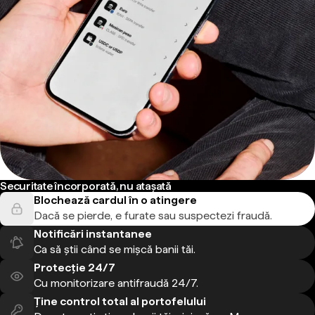
Securitate încorporată, nu atașată
Blochează cardul în o atingere
Dacă se pierde, e furate sau suspectezi fraudă.
Notificări instantanee
Ca să știi când se mișcă banii tăi.
Protecție 24/7
Cu monitorizare antifraudă 24/7.
Ține control total al portofelului