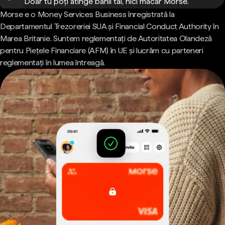
Doar tu poți atinge banii tăi, nici măcar Morse.
Morse e o Money Services Business înregistrată la
Departamentul Trezoreriei SUA și Financial Conduct Authority în
Marea Britanie. Suntem reglementați de Autoritatea Olandeză
pentru Piețele Financiare (AFM) în UE și lucrăm cu parteneri
reglementați în lumea întreagă.