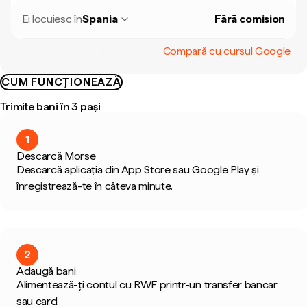
Ei locuiesc în
Spania
Fără comision
Compară cu cursul Google
CUM FUNCȚIONEAZĂ
Trimite bani în 3 pași
1
Descarcă Morse
Descarcă aplicația din App Store sau Google Play și
înregistrează-te în câteva minute.
2
Adaugă bani
Alimentează-ți contul cu RWF printr-un transfer bancar
sau card.