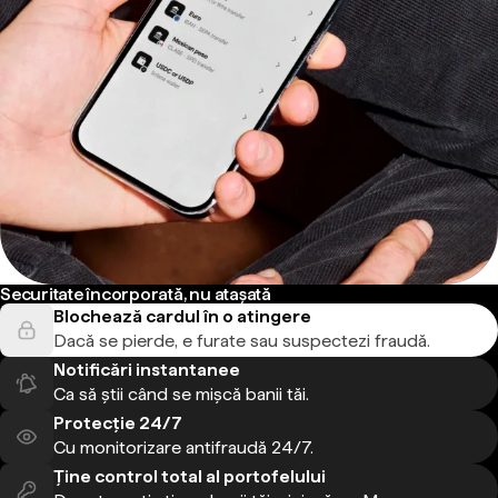
Securitate încorporată, nu atașată
Blochează cardul în o atingere
Dacă se pierde, e furate sau suspectezi fraudă.
Notificări instantanee
Ca să știi când se mișcă banii tăi.
Protecție 24/7
Cu monitorizare antifraudă 24/7.
Ține control total al portofelului