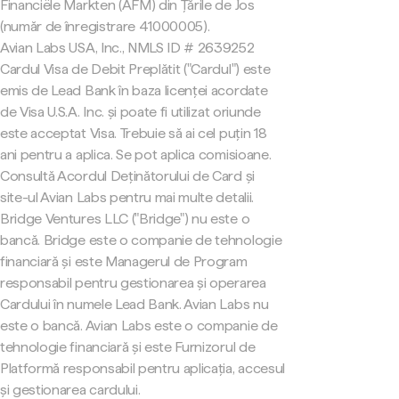
Financiële Markten (AFM) din Țările de Jos
(număr de înregistrare 41000005).
Avian Labs USA, Inc., NMLS ID # 2639252
Cardul Visa de Debit Preplătit ("Cardul") este
emis de Lead Bank în baza licenței acordate
de Visa U.S.A. Inc. și poate fi utilizat oriunde
este acceptat Visa. Trebuie să ai cel puțin 18
ani pentru a aplica. Se pot aplica comisioane.
Consultă Acordul Deținătorului de Card și
site-ul Avian Labs pentru mai multe detalii.
Bridge Ventures LLC ("Bridge") nu este o
bancă. Bridge este o companie de tehnologie
financiară și este Managerul de Program
responsabil pentru gestionarea și operarea
Cardului în numele Lead Bank. Avian Labs nu
este o bancă. Avian Labs este o companie de
tehnologie financiară și este Furnizorul de
Platformă responsabil pentru aplicația, accesul
și gestionarea cardului.