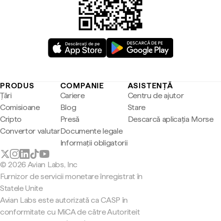
PRODUS
COMPANIE
ASISTENȚĂ
Țări
Cariere
Centru de ajutor
Comisioane
Blog
Stare
Cripto
Presă
Descarcă aplicația Morse
Convertor valutar
Documente legale
Informații obligatorii
© 2026 Avian Labs, Inc
Furnizor de servicii monetare înregistrat în
Statele Unite
Avian Labs este autorizată ca CASP în
conformitate cu MiCA de către Autoriteit