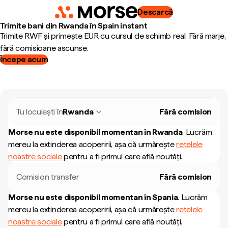
Descarcă
Trimite bani din Rwanda în Spain instant
Trimite RWF și primește EUR cu cursul de schimb real. Fără marje,
fără comisioane ascunse.
Începe acum
Tu locuiești în
Rwanda
Fără comision
Morse nu este disponibil momentan în
Rwanda
.
Lucrăm
mereu la extinderea acoperirii, așa că urmărește
rețelele
noastre sociale
pentru a fi primul care află noutăți.
Comision transfer
Fără comision
Morse nu este disponibil momentan în
Spania
.
Lucrăm
mereu la extinderea acoperirii, așa că urmărește
rețelele
noastre sociale
pentru a fi primul care află noutăți.