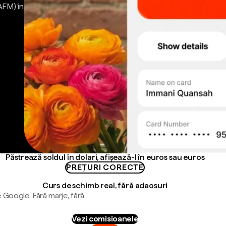
AFM) în
Păstrează soldul în dolari, afișează-l în euros sau euros
PREȚURI CORECTE
Curs de schimb real, fără adaosuri
 Google. Fără marje, fără
Vezi comisioanele