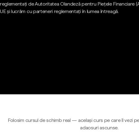
reglementați de Autoritatea Olandeză pentru Piețele Financiare (
UE și lucrăm cu parteneri reglementați în lumea întreagă.
Folosim cursul de schimb real — același curs pe care îl vezi pe
adaosuri ascunse.