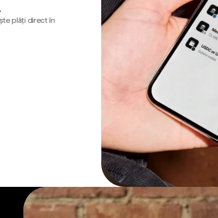
o
te plăți direct în