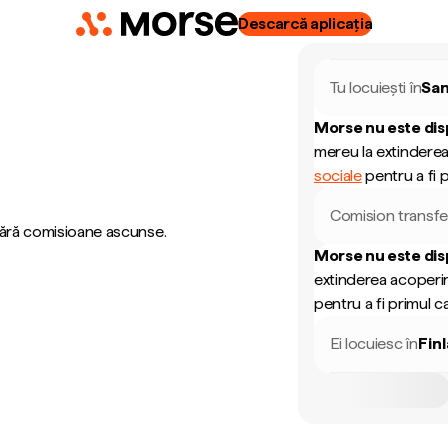
Descarcă aplicația
Tu locuiești în
San
Morse nu este dis
mereu la extinderea
sociale
pentru a fi p
Comision transfe
 fără comisioane ascunse.
Morse nu este dis
extinderea acoperir
pentru a fi primul ca
Ei locuiesc în
Fin