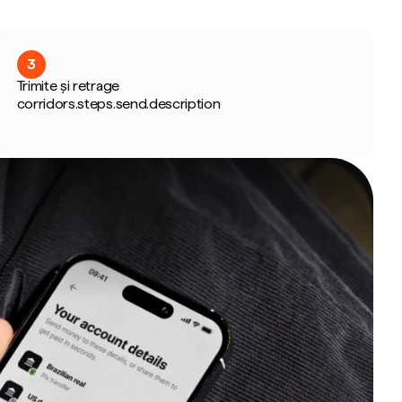
3
Trimite și retrage
corridors.steps.send.description