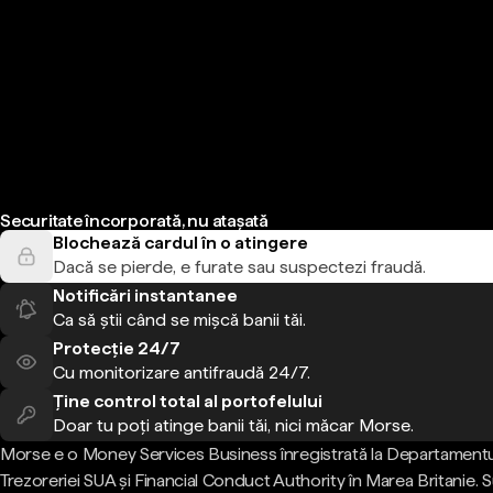
Securitate încorporată, nu atașată
Blochează cardul în o atingere
Dacă se pierde, e furate sau suspectezi fraudă.
Notificări instantanee
Ca să știi când se mișcă banii tăi.
Protecție 24/7
Cu monitorizare antifraudă 24/7.
Ține control total al portofelului
Doar tu poți atinge banii tăi, nici măcar Morse.
Morse e o Money Services Business înregistrată la Departamentu
Trezoreriei SUA și Financial Conduct Authority în Marea Britanie.