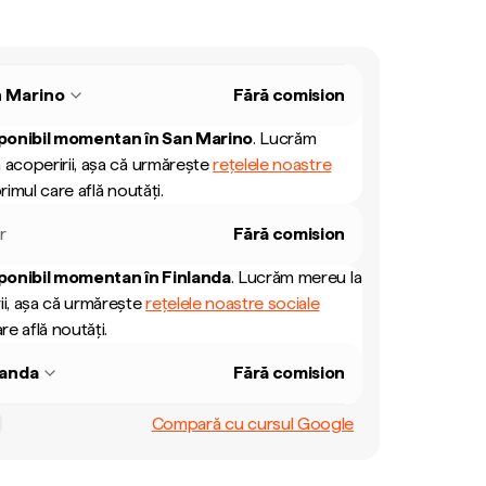
 Marino
Fără comision
ponibil momentan în
San Marino
.
Lucrăm
 acoperirii, așa că urmărește
rețelele noastre
rimul care află noutăți.
r
Fără comision
ponibil momentan în
Finlanda
.
Lucrăm mereu la
ii, așa că urmărește
rețelele noastre sociale
re află noutăți.
landa
Fără comision
Compară cu cursul Google