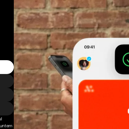
l
 Suntem