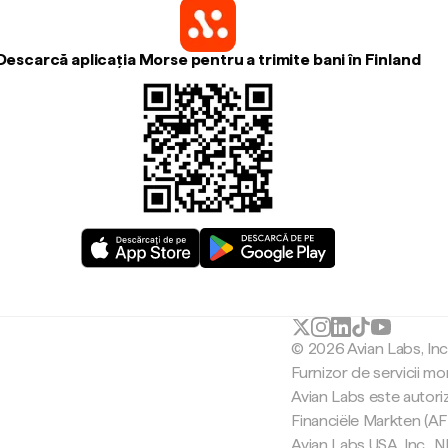
Descarcă aplicația Morse pentru a trimite bani în Finland
© 2026 Avian Labs, In
Furnizor de servicii mo
Avian Labs este autori
Financiële Markten (AF
Avian Labs USA, Inc.,