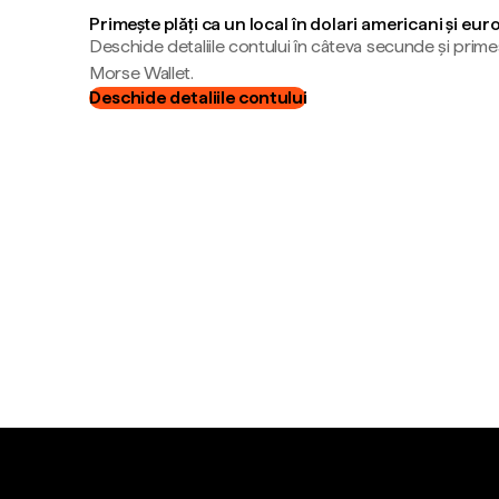
Primește plăți ca un local în dolari americani și eur
Deschide detaliile contului în câteva secunde și primeș
Morse Wallet.
Deschide detaliile contului