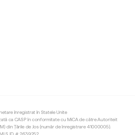
c
netare înregistrat în Statele Unite
zată ca CASP în conformitate cu MiCA de către Autoriteit
M) din Țările de Jos (număr de înregistrare 41000005).
 NMLS ID # 2639252