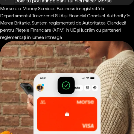
Doar tu poți atinge banii tăi, nici măcar Morse.
Morse e o Money Services Business înregistrată la
Departamentul Trezoreriei SUA și Financial Conduct Authority în
Marea Britanie. Suntem reglementați de Autoritatea Olandeză
pentru Piețele Financiare (AFM) în UE și lucrăm cu parteneri
reglementați în lumea întreagă.