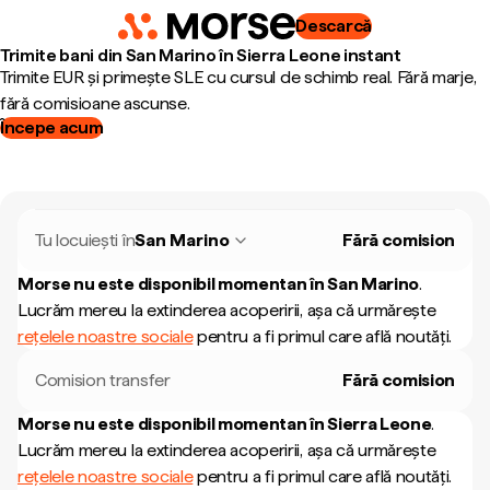
Descarcă
Trimite bani din San Marino în Sierra Leone instant
Trimite EUR și primește SLE cu cursul de schimb real. Fără marje,
fără comisioane ascunse.
Începe acum
Tu locuiești în
San Marino
Fără comision
Morse nu este disponibil momentan în
San Marino
.
Lucrăm mereu la extinderea acoperirii, așa că urmărește
rețelele noastre sociale
pentru a fi primul care află noutăți.
Comision transfer
Fără comision
Morse nu este disponibil momentan în
Sierra Leone
.
Lucrăm mereu la extinderea acoperirii, așa că urmărește
rețelele noastre sociale
pentru a fi primul care află noutăți.