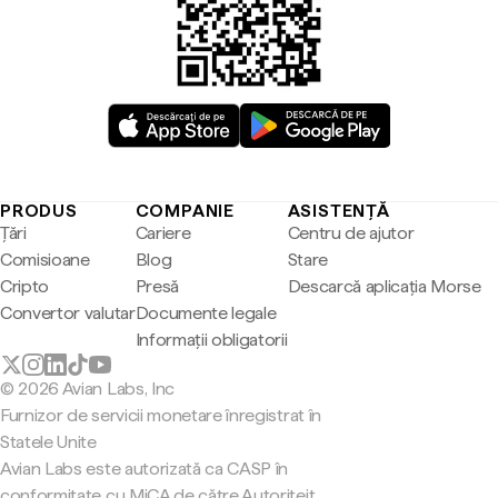
PRODUS
COMPANIE
ASISTENȚĂ
Țări
Cariere
Centru de ajutor
Comisioane
Blog
Stare
Cripto
Presă
Descarcă aplicația Morse
Convertor valutar
Documente legale
Informații obligatorii
© 2026 Avian Labs, Inc
Furnizor de servicii monetare înregistrat în
Statele Unite
Avian Labs este autorizată ca CASP în
conformitate cu MiCA de către Autoriteit