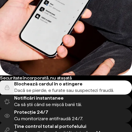
Securitate încorporată, nu atașată
Blochează cardul în o atingere
Dacă se pierde, e furate sau suspectezi fraudă.
Notificări instantanee
Ca să știi când se mișcă banii tăi.
Protecție 24/7
Cu monitorizare antifraudă 24/7.
Ține control total al portofelului