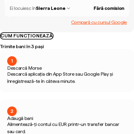
Ei locuiesc în
Sierra Leone
Fără comision
Compară cu cursul Google
CUM FUNCȚIONEAZĂ
Trimite bani în 3 pași
1
Descarcă Morse
Descarcă aplicația din App Store sau Google Play și
înregistrează-te în câteva minute.
2
Adaugă bani
Alimentează-ți contul cu EUR printr-un transfer bancar
sau card.