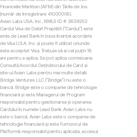
Financiële Markten (AFM) din Țările de Jos
(număr de înregistrare 41000005).
Avian Labs USA, Inc., NMLS ID # 2639252
Cardul Visa de Debit Preplătit ("Cardul") este
emis de Lead Bank în baza licenței acordate
de Visa U.S.A. Inc. și poate fi utilizat oriunde
este acceptat Visa. Trebuie să ai cel puțin 18
ani pentru a aplica. Se pot aplica comisioane.
Consultă Acordul Deținătorului de Card și
site-ul Avian Labs pentru mai multe detalii.
Bridge Ventures LLC ("Bridge") nu este o
bancă. Bridge este o companie de tehnologie
financiară și este Managerul de Program
responsabil pentru gestionarea și operarea
Cardului în numele Lead Bank. Avian Labs nu
este o bancă. Avian Labs este o companie de
tehnologie financiară și este Furnizorul de
Platformă responsabil pentru aplicația, accesul