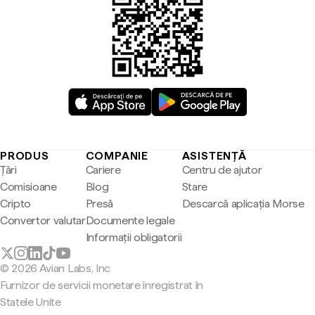
PRODUS
COMPANIE
ASISTENȚĂ
Țări
Cariere
Centru de ajutor
Comisioane
Blog
Stare
Cripto
Presă
Descarcă aplicația Morse
Convertor valutar
Documente legale
Informații obligatorii
© 2026 Avian Labs, Inc
Furnizor de servicii monetare înregistrat în
Statele Unite