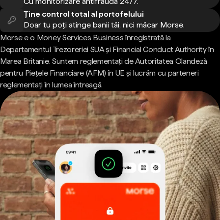
Cu monitorizare antifraudă 24/7.
Ține control total al portofelului
Doar tu poți atinge banii tăi, nici măcar Morse.
Morse e o Money Services Business înregistrată la
Departamentul Trezoreriei SUA și Financial Conduct Authority în
Marea Britanie. Suntem reglementați de Autoritatea Olandeză
pentru Piețele Financiare (AFM) în UE și lucrăm cu parteneri
reglementați în lumea întreagă.