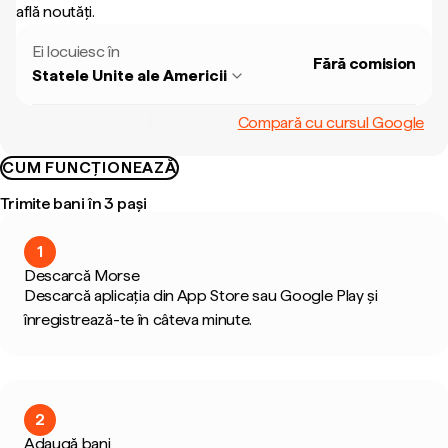
află noutăți.
Ei locuiesc în
Fără comision
Statele Unite ale Americii
Compară cu cursul Google
CUM FUNCȚIONEAZĂ
Trimite bani în 3 pași
1
Descarcă Morse
Descarcă aplicația din App Store sau Google Play și
înregistrează-te în câteva minute.
2
Adaugă bani