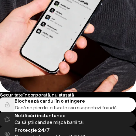
Securitate încorporată, nu atașată
Blochează cardul în o atingere
Dacă se pierde, e furate sau suspectezi fraudă.
Notificări instantanee
Ca să știi când se mișcă banii tăi.
Protecție 24/7