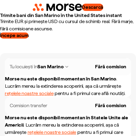
Descarcă
Trimite bani din San Marino în the United States instant
Trimite EUR și primește USD cu cursul de schimb real. Fără marje,
fără comisioane ascunse.
Începe acum
Tu locuiești în
San Marino
Fără comision
Morse nu este disponibil momentan în
San Marino
.
Lucrăm mereu la extinderea acoperirii, așa că urmărește
rețelele noastre sociale
pentru a fi primul care află noutăți.
Comision transfer
Fără comision
Morse nu este disponibil momentan în
Statele Unite ale
Americii
.
Lucrăm mereu la extinderea acoperirii, așa că
urmărește
rețelele noastre sociale
pentru a fi primul care