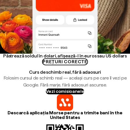
Păstrează soldul în dolari, afișează-l în euros sau US dollars
PREȚURI CORECTE
Curs de schimb real, fără adaosuri
Folosim cursul de schimb real — același curs pe care îl vezi pe
Google. Fără marje, fără adaosuri ascunse.
Vezi comisioanele
Descarcă aplicația Morse pentru a trimite bani în the
United States