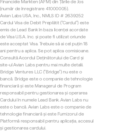
Financiële Markten (AFM) din Țările de Jos
(număr de înregistrare 41000005).
Avian Labs USA, Inc., NMLS ID # 2639252
Cardul Visa de Debit Preplătit ("Cardul") este
emis de Lead Bank în baza licenței acordate
de Visa U.S.A. Inc. și poate fi utilizat oriunde
este acceptat Visa. Trebuie să ai cel puțin 18
ani pentru a aplica. Se pot aplica comisioane.
Consultă Acordul Deținătorului de Card și
site-ul Avian Labs pentru mai multe detalii.
Bridge Ventures LLC ("Bridge") nu este o
bancă. Bridge este o companie de tehnologie
financiară și este Managerul de Program
responsabil pentru gestionarea și operarea
Cardului în numele Lead Bank. Avian Labs nu
este o bancă. Avian Labs este o companie de
tehnologie financiară și este Furnizorul de
Platformă responsabil pentru aplicația, accesul
și gestionarea cardului.