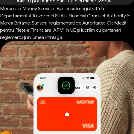
Doar tu poți atinge banii tăi, nici măcar Morse.
Morse e o Money Services Business înregistrată la
Departamentul Trezoreriei SUA și Financial Conduct Authority în
Marea Britanie. Suntem reglementați de Autoritatea Olandeză
pentru Piețele Financiare (AFM) în UE și lucrăm cu parteneri
reglementați în lumea întreagă.