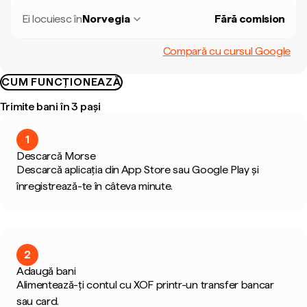
Ei locuiesc în
Norvegia
Fără comision
Compară cu cursul Google
CUM FUNCȚIONEAZĂ
Trimite bani în 3 pași
1
Descarcă Morse
Descarcă aplicația din App Store sau Google Play și
înregistrează-te în câteva minute.
2
Adaugă bani
Alimentează-ți contul cu XOF printr-un transfer bancar
sau card.