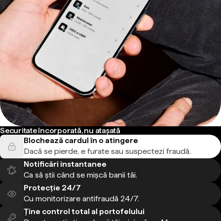
Securitate încorporată, nu atașată
Blochează cardul în o atingere
Dacă se pierde, e furate sau suspectezi fraudă.
Notificări instantanee
Ca să știi când se mișcă banii tăi.
Protecție 24/7
Cu monitorizare antifraudă 24/7.
Ține control total al portofelului