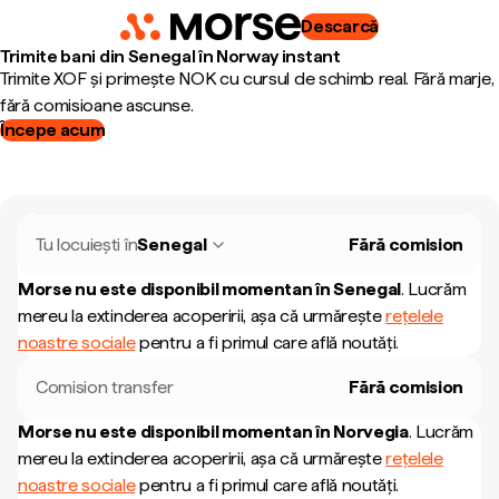
Descarcă
Trimite bani din Senegal în Norway instant
Trimite XOF și primește NOK cu cursul de schimb real. Fără marje,
fără comisioane ascunse.
Începe acum
Tu locuiești în
Senegal
Fără comision
Morse nu este disponibil momentan în
Senegal
.
Lucrăm
mereu la extinderea acoperirii, așa că urmărește
rețelele
noastre sociale
pentru a fi primul care află noutăți.
Comision transfer
Fără comision
Morse nu este disponibil momentan în
Norvegia
.
Lucrăm
mereu la extinderea acoperirii, așa că urmărește
rețelele
noastre sociale
pentru a fi primul care află noutăți.