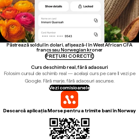
Păstrează soldul în dolari, afișează-l în West African CFA
francs sau Norwegian kroner
PREȚURI CORECTE
Curs de schimb real, fără adaosuri
Folosim cursul de schimb real — același curs pe care îl vezi pe
Google. Fără marje, fără adaosuri ascunse.
Vezi comisioanele
Descarcă aplicația Morse pentru a trimite bani în Norway