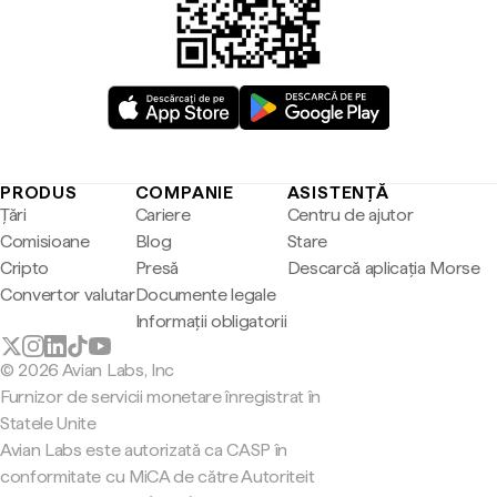
PRODUS
COMPANIE
ASISTENȚĂ
Țări
Cariere
Centru de ajutor
Comisioane
Blog
Stare
Cripto
Presă
Descarcă aplicația Morse
Convertor valutar
Documente legale
Informații obligatorii
© 2026 Avian Labs, Inc
Furnizor de servicii monetare înregistrat în
Statele Unite
Avian Labs este autorizată ca CASP în
conformitate cu MiCA de către Autoriteit