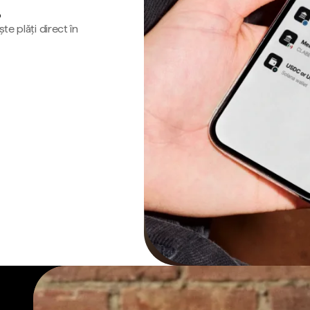
o
te plăți direct în