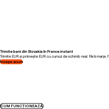
Trimite bani din Slovakia în France instant
Trimite EUR și primește EUR cu cursul de schimb real. Fără marje,
Începe acum
CUM FUNCȚIONEAZĂ