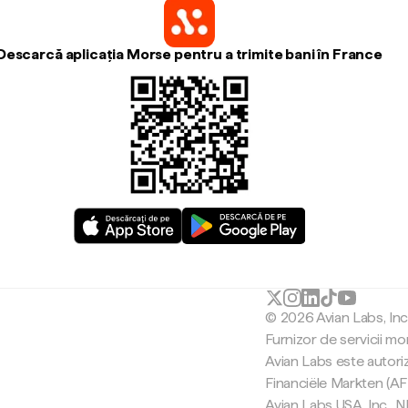
Descarcă aplicația Morse pentru a trimite bani în France
© 2026 Avian Labs, In
Furnizor de servicii mo
Avian Labs este autori
Financiële Markten (AF
Avian Labs USA, Inc.,