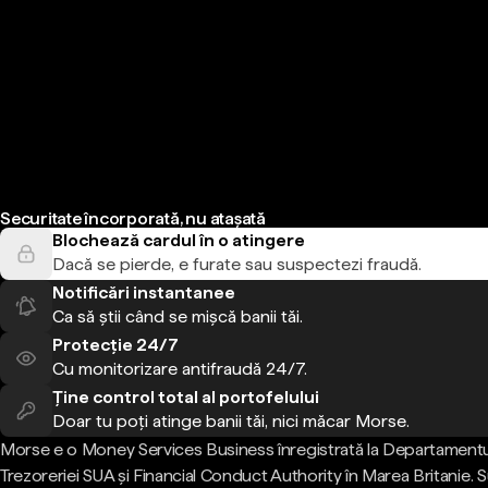
Securitate încorporată, nu atașată
Blochează cardul în o atingere
Dacă se pierde, e furate sau suspectezi fraudă.
Notificări instantanee
Ca să știi când se mișcă banii tăi.
Protecție 24/7
Cu monitorizare antifraudă 24/7.
Ține control total al portofelului
Doar tu poți atinge banii tăi, nici măcar Morse.
Morse e o Money Services Business înregistrată la Departamentu
Trezoreriei SUA și Financial Conduct Authority în Marea Britanie.