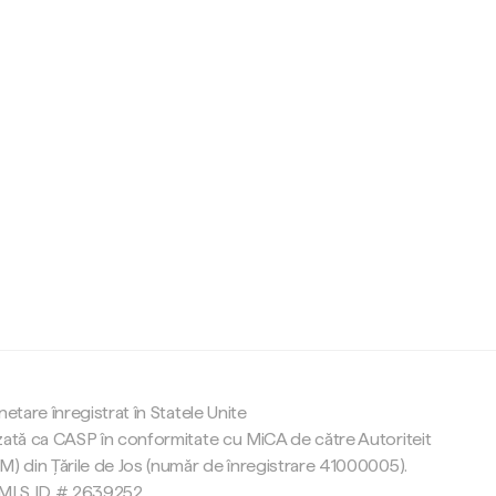
c
netare înregistrat în Statele Unite
zată ca CASP în conformitate cu MiCA de către Autoriteit
M) din Țările de Jos (număr de înregistrare 41000005).
 NMLS ID # 2639252