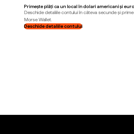
Primește plăți ca un local în dolari americani și eur
Deschide detaliile contului în câteva secunde și primeș
Morse Wallet.
Deschide detaliile contului