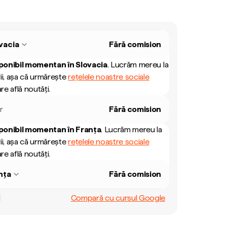
vacia
Fără comision
ponibil momentan în
Slovacia
.
Lucrăm mereu la
ii, așa că urmărește
rețelele noastre sociale
re află noutăți.
r
Fără comision
ponibil momentan în
Franța
.
Lucrăm mereu la
ii, așa că urmărește
rețelele noastre sociale
re află noutăți.
nța
Fără comision
Compară cu cursul Google