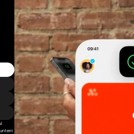
l
 Suntem