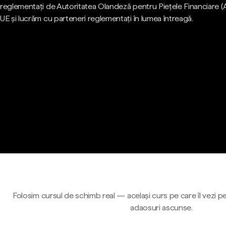
reglementați de Autoritatea Olandeză pentru Piețele Financiare (
UE și lucrăm cu parteneri reglementați în lumea întreagă.
Folosim cursul de schimb real — același curs pe care îl vezi pe
adaosuri ascunse.