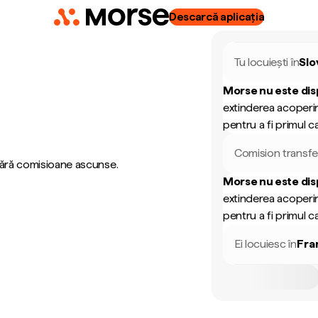
Descarcă aplicația
Tu locuiești în
Slo
Morse nu este dis
extinderea acoperir
pentru a fi primul ca
Comision transfe
 fără comisioane ascunse.
Morse nu este dis
extinderea acoperir
pentru a fi primul ca
Ei locuiesc în
Fra