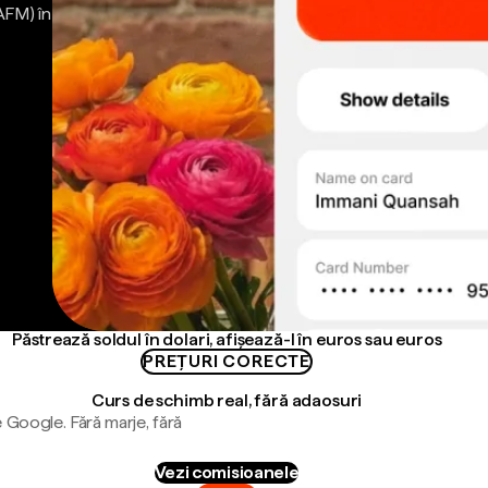
AFM) în
Păstrează soldul în dolari, afișează-l în euros sau euros
PREȚURI CORECTE
Curs de schimb real, fără adaosuri
 Google. Fără marje, fără
Vezi comisioanele