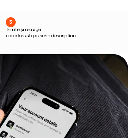
3
Trimite și retrage
corridors.steps.send.description