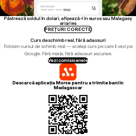
Păstrează soldul în dolari, afișează-l în euros sau Malagasy
ariaries
PREȚURI CORECTE
Curs de schimb real, fără adaosuri
Folosim cursul de schimb real — același curs pe care îl vezi pe
Google. Fără marje, fără adaosuri ascunse.
Vezi comisioanele
Descarcă aplicația Morse pentru a trimite bani în
Madagascar