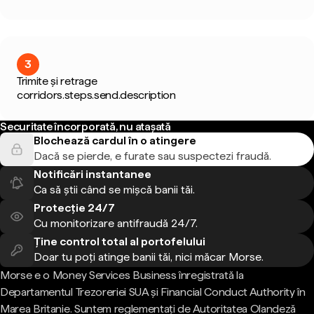
3
Trimite și retrage
corridors.steps.send.description
Securitate încorporată, nu atașată
Blochează cardul în o atingere
Dacă se pierde, e furate sau suspectezi fraudă.
Notificări instantanee
Ca să știi când se mișcă banii tăi.
Protecție 24/7
Cu monitorizare antifraudă 24/7.
Ține control total al portofelului
Doar tu poți atinge banii tăi, nici măcar Morse.
Morse e o Money Services Business înregistrată la
Departamentul Trezoreriei SUA și Financial Conduct Authority în
Marea Britanie. Suntem reglementați de Autoritatea Olandeză