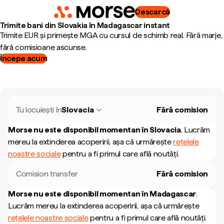
Descarcă
Trimite bani din Slovakia în Madagascar instant
Trimite EUR și primește MGA cu cursul de schimb real. Fără marje,
fără comisioane ascunse.
Începe acum
Tu locuiești în
Slovacia
Fără comision
Morse nu este disponibil momentan în
Slovacia
.
Lucrăm
mereu la extinderea acoperirii, așa că urmărește
rețelele
noastre sociale
pentru a fi primul care află noutăți.
Comision transfer
Fără comision
Morse nu este disponibil momentan în
Madagascar
.
Lucrăm mereu la extinderea acoperirii, așa că urmărește
rețelele noastre sociale
pentru a fi primul care află noutăți.