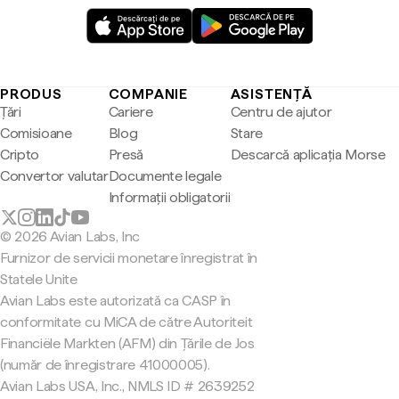
PRODUS
COMPANIE
ASISTENȚĂ
Țări
Cariere
Centru de ajutor
Comisioane
Blog
Stare
Cripto
Presă
Descarcă aplicația Morse
Convertor valutar
Documente legale
Informații obligatorii
© 2026 Avian Labs, Inc
Furnizor de servicii monetare înregistrat în
Statele Unite
Avian Labs este autorizată ca CASP în
conformitate cu MiCA de către Autoriteit
Financiële Markten (AFM) din Țările de Jos
(număr de înregistrare 41000005).
Avian Labs USA, Inc., NMLS ID # 2639252