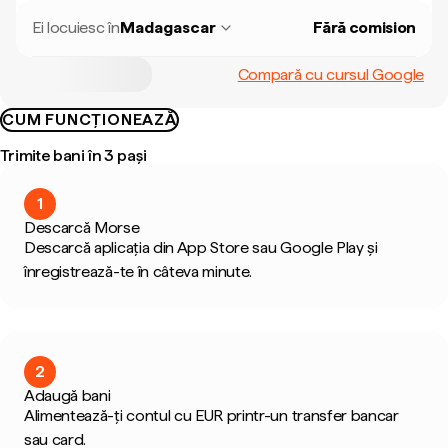
Ei locuiesc în
Madagascar
Fără comision
Compară cu cursul Google
CUM FUNCȚIONEAZĂ
Trimite bani în 3 pași
1
Descarcă Morse
Descarcă aplicația din App Store sau Google Play și
înregistrează-te în câteva minute.
2
Adaugă bani
Alimentează-ți contul cu EUR printr-un transfer bancar
sau card.