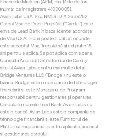
Financiële Markten (AFM) din Țările de Jos
(număr de înregistrare 41000005).
Avian Labs USA, Inc., NMLS ID # 2639252
Cardul Visa de Debit Preplătit ("Cardul") este
emis de Lead Bank în baza licenței acordate
de Visa U.S.A. Inc. și poate fi utilizat oriunde
este acceptat Visa. Trebuie să ai cel puțin 18
ani pentru a aplica. Se pot aplica comisioane.
Consultă Acordul Deținătorului de Card și
site-ul Avian Labs pentru mai multe detalii.
Bridge Ventures LLC ("Bridge") nu este o
bancă. Bridge este o companie de tehnologie
financiară și este Managerul de Program
responsabil pentru gestionarea și operarea
Cardului în numele Lead Bank. Avian Labs nu
este o bancă. Avian Labs este o companie de
tehnologie financiară și este Furnizorul de
Platformă responsabil pentru aplicația, accesul
și gestionarea cardului.