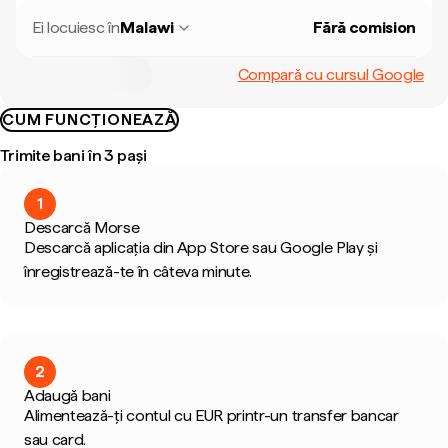
Ei locuiesc în
Malawi
Fără comision
Compară cu cursul Google
CUM FUNCȚIONEAZĂ
Trimite bani în 3 pași
1
Descarcă Morse
Descarcă aplicația din App Store sau Google Play și
înregistrează-te în câteva minute.
2
Adaugă bani
Alimentează-ți contul cu EUR printr-un transfer bancar
sau card.