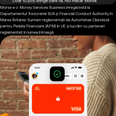
Doar tu poți atinge banii tăi, nici măcar Morse.
Morse e o Money Services Business înregistrată la
Departamentul Trezoreriei SUA și Financial Conduct Authority în
Marea Britanie. Suntem reglementați de Autoritatea Olandeză
pentru Piețele Financiare (AFM) în UE și lucrăm cu parteneri
reglementați în lumea întreagă.