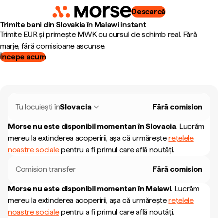
Descarcă
Trimite bani din Slovakia în Malawi instant
Trimite EUR și primește MWK cu cursul de schimb real. Fără
marje, fără comisioane ascunse.
Începe acum
Tu locuiești în
Slovacia
Fără comision
Morse nu este disponibil momentan în
Slovacia
.
Lucrăm
mereu la extinderea acoperirii, așa că urmărește
rețelele
noastre sociale
pentru a fi primul care află noutăți.
Comision transfer
Fără comision
Morse nu este disponibil momentan în
Malawi
.
Lucrăm
mereu la extinderea acoperirii, așa că urmărește
rețelele
noastre sociale
pentru a fi primul care află noutăți.