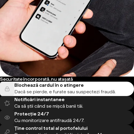
Securitate încorporată, nu atașată
Blochează cardul în o atingere
Dacă se pierde, e furate sau suspectezi fraudă.
Notificări instantanee
Ca să știi când se mișcă banii tăi.
Protecție 24/7
Cu monitorizare antifraudă 24/7.
Ține control total al portofelului