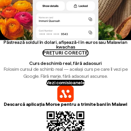
Păstrează soldul în dolari, afișează-l în euros sau Malawian
kwachas
PREȚURI CORECTE
Curs de schimb real, fără adaosuri
Folosim cursul de schimb real — același curs pe care îl vezi pe
Google. Fără marje, fără adaosuri ascunse.
Vezi comisioanele
Descarcă aplicația Morse pentru a trimite bani în Malawi