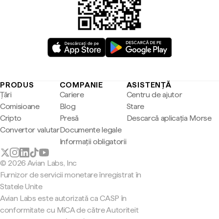
PRODUS
COMPANIE
ASISTENȚĂ
Țări
Cariere
Centru de ajutor
Comisioane
Blog
Stare
Cripto
Presă
Descarcă aplicația Morse
Convertor valutar
Documente legale
Informații obligatorii
© 2026 Avian Labs, Inc
Furnizor de servicii monetare înregistrat în
Statele Unite
Avian Labs este autorizată ca CASP în
conformitate cu MiCA de către Autoriteit