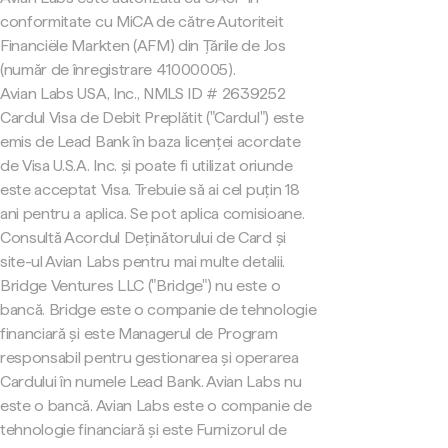
conformitate cu MiCA de către Autoriteit
Financiële Markten (AFM) din Țările de Jos
(număr de înregistrare 41000005).
Avian Labs USA, Inc., NMLS ID # 2639252
Cardul Visa de Debit Preplătit ("Cardul") este
emis de Lead Bank în baza licenței acordate
de Visa U.S.A. Inc. și poate fi utilizat oriunde
este acceptat Visa. Trebuie să ai cel puțin 18
ani pentru a aplica. Se pot aplica comisioane.
Consultă Acordul Deținătorului de Card și
site-ul Avian Labs pentru mai multe detalii.
Bridge Ventures LLC ("Bridge") nu este o
bancă. Bridge este o companie de tehnologie
financiară și este Managerul de Program
responsabil pentru gestionarea și operarea
Cardului în numele Lead Bank. Avian Labs nu
este o bancă. Avian Labs este o companie de
tehnologie financiară și este Furnizorul de