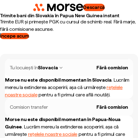
Descarcă
Trimite bani din Slovakia în Papua New Guinea instant
Trimite EUR și primește PGK cu cursul de schimb real. Fără marje,
fără comisioane ascunse.
Începe acum
Tu locuiești în
Slovacia
Fără comision
Morse nu este disponibil momentan în
Slovacia
.
Lucrăm
mereu la extinderea acoperirii, așa că urmărește
rețelele
noastre sociale
pentru a fi primul care află noutăți.
Comision transfer
Fără comision
Morse nu este disponibil momentan în
Papua-Noua
Guinee
.
Lucrăm mereu la extinderea acoperirii, așa că
urmărește
rețelele noastre sociale
pentru a fi primul care