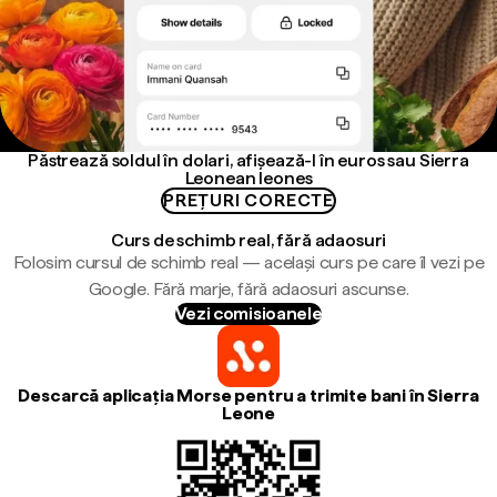
Păstrează soldul în dolari, afișează-l în euros sau Sierra
Leonean leones
PREȚURI CORECTE
Curs de schimb real, fără adaosuri
Folosim cursul de schimb real — același curs pe care îl vezi pe
Google. Fără marje, fără adaosuri ascunse.
Vezi comisioanele
Descarcă aplicația Morse pentru a trimite bani în Sierra
Leone