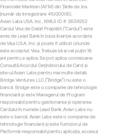
Financiële Markten (AFM) din Țările de Jos
(număr de înregistrare 41000005).
Avian Labs USA, Inc., NMLS ID # 2639252
Cardul Visa de Debit Preplătit ("Cardul") este
emis de Lead Bank în baza licenței acordate
de Visa U.S.A. Inc. și poate fi utilizat oriunde
este acceptat Visa. Trebuie să ai cel puțin 18
ani pentru a aplica. Se pot aplica comisioane.
Consultă Acordul Deținătorului de Card și
site-ul Avian Labs pentru mai multe detalii.
Bridge Ventures LLC ("Bridge") nu este o
bancă. Bridge este o companie de tehnologie
financiară și este Managerul de Program
responsabil pentru gestionarea și operarea
Cardului în numele Lead Bank. Avian Labs nu
este o bancă. Avian Labs este o companie de
tehnologie financiară și este Furnizorul de
Platformă responsabil pentru aplicația, accesul