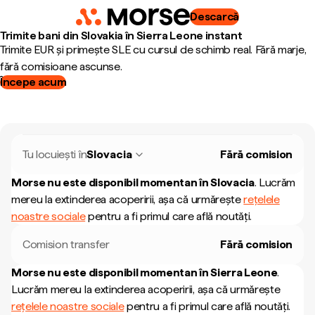
Descarcă
Trimite bani din Slovakia în Sierra Leone instant
Trimite EUR și primește SLE cu cursul de schimb real. Fără marje,
fără comisioane ascunse.
Începe acum
Tu locuiești în
Slovacia
Fără comision
Morse nu este disponibil momentan în
Slovacia
.
Lucrăm
mereu la extinderea acoperirii, așa că urmărește
rețelele
noastre sociale
pentru a fi primul care află noutăți.
Comision transfer
Fără comision
Morse nu este disponibil momentan în
Sierra Leone
.
Lucrăm mereu la extinderea acoperirii, așa că urmărește
rețelele noastre sociale
pentru a fi primul care află noutăți.