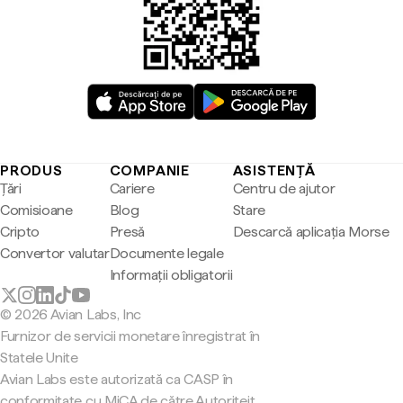
PRODUS
COMPANIE
ASISTENȚĂ
Țări
Cariere
Centru de ajutor
Comisioane
Blog
Stare
Cripto
Presă
Descarcă aplicația Morse
Convertor valutar
Documente legale
Informații obligatorii
© 2026 Avian Labs, Inc
Furnizor de servicii monetare înregistrat în
Statele Unite
Avian Labs este autorizată ca CASP în
conformitate cu MiCA de către Autoriteit