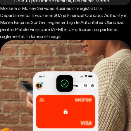
Doar tu poți atinge banii tăi, nici măcar Morse.
Morse e o Money Services Business înregistrată la
Departamentul Trezoreriei SUA și Financial Conduct Authority în
Marea Britanie. Suntem reglementați de Autoritatea Olandeză
pentru Piețele Financiare (AFM) în UE și lucrăm cu parteneri
reglementați în lumea întreagă.