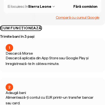
Ei locuiesc în
Sierra Leone
Fără comision
Compară cu cursul Google
CUM FUNCȚIONEAZĂ
Trimite bani în 3 pași
1
Descarcă Morse
Descarcă aplicația din App Store sau Google Play și
înregistrează-te în câteva minute.
2
Adaugă bani
Alimentează-ți contul cu EUR printr-un transfer bancar
sau card.