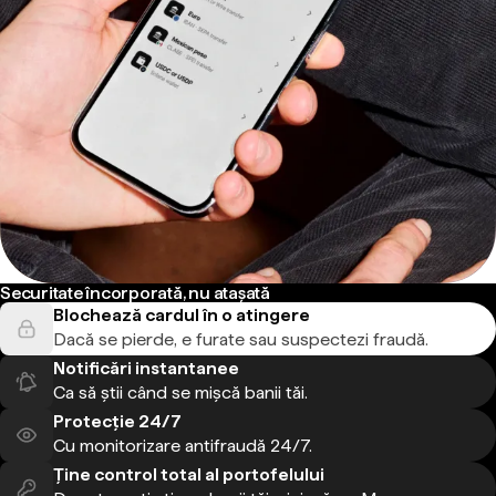
Securitate încorporată, nu atașată
Blochează cardul în o atingere
Dacă se pierde, e furate sau suspectezi fraudă.
Notificări instantanee
Ca să știi când se mișcă banii tăi.
Protecție 24/7
Cu monitorizare antifraudă 24/7.
Ține control total al portofelului