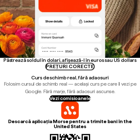
Păstrează soldul în dolari, afișează-l în euros sau US dollars
PREȚURI CORECTE
Curs de schimb real, fără adaosuri
Folosim cursul de schimb real — același curs pe care îl vezi pe
Google. Fără marje, fără adaosuri ascunse.
Vezi comisioanele
Descarcă aplicația Morse pentru a trimite bani în the
United States