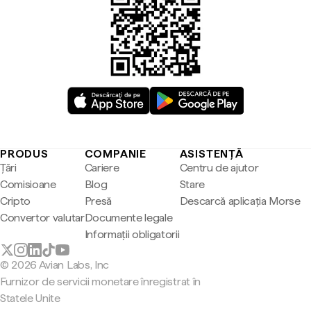
PRODUS
COMPANIE
ASISTENȚĂ
Țări
Cariere
Centru de ajutor
Comisioane
Blog
Stare
Cripto
Presă
Descarcă aplicația Morse
Convertor valutar
Documente legale
Informații obligatorii
© 2026 Avian Labs, Inc
Furnizor de servicii monetare înregistrat în
Statele Unite