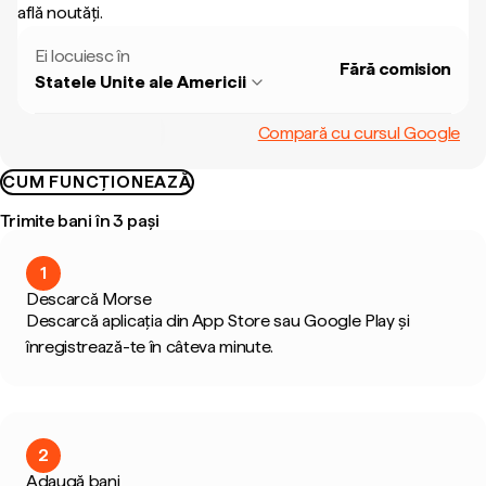
află noutăți.
Ei locuiesc în
Fără comision
Statele Unite ale Americii
Compară cu cursul Google
CUM FUNCȚIONEAZĂ
Trimite bani în 3 pași
1
Descarcă Morse
Descarcă aplicația din App Store sau Google Play și
înregistrează-te în câteva minute.
2
Adaugă bani