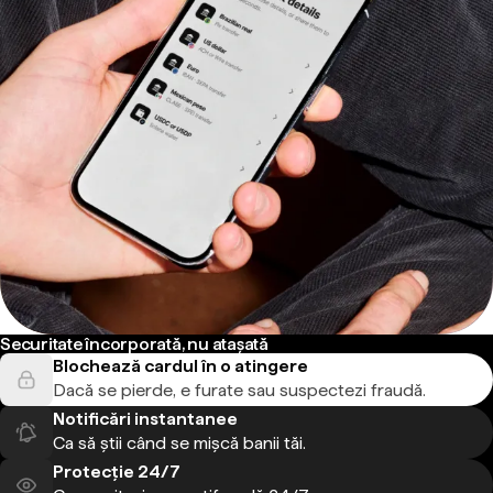
Securitate încorporată, nu atașată
Blochează cardul în o atingere
Dacă se pierde, e furate sau suspectezi fraudă.
Notificări instantanee
Ca să știi când se mișcă banii tăi.
Protecție 24/7