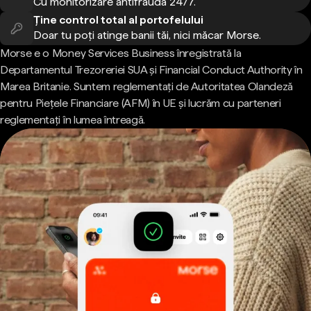
Cu monitorizare antifraudă 24/7.
Ține control total al portofelului
Doar tu poți atinge banii tăi, nici măcar Morse.
Morse e o Money Services Business înregistrată la
Departamentul Trezoreriei SUA și Financial Conduct Authority în
Marea Britanie. Suntem reglementați de Autoritatea Olandeză
pentru Piețele Financiare (AFM) în UE și lucrăm cu parteneri
reglementați în lumea întreagă.