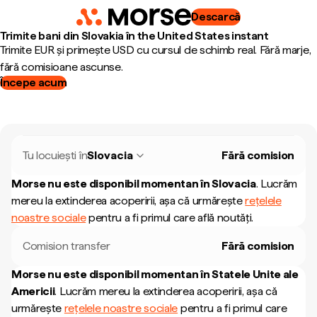
Descarcă
Trimite bani din Slovakia în the United States instant
Trimite EUR și primește USD cu cursul de schimb real. Fără marje,
fără comisioane ascunse.
Începe acum
Tu locuiești în
Slovacia
Fără comision
Morse nu este disponibil momentan în
Slovacia
.
Lucrăm
mereu la extinderea acoperirii, așa că urmărește
rețelele
noastre sociale
pentru a fi primul care află noutăți.
Comision transfer
Fără comision
Morse nu este disponibil momentan în
Statele Unite ale
Americii
.
Lucrăm mereu la extinderea acoperirii, așa că
urmărește
rețelele noastre sociale
pentru a fi primul care