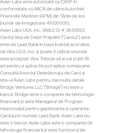
Avian Labs este autorizată ca CASP în
conformitate cu MiCA de către Autoriteit
Financiële Markten (AFM) din Țările de Jos
(număr de înregistrare 41000005).
Avian Labs USA, Inc., NMLS ID # 2639252
Cardul Visa de Debit Preplătit ("Cardul") este
emis de Lead Bank în baza licenței acordate
de Visa U.S.A. Inc. și poate fi utilizat oriunde
este acceptat Visa. Trebuie să ai cel puțin 18
ani pentru a aplica. Se pot aplica comisioane.
Consultă Acordul Deținătorului de Card și
site-ul Avian Labs pentru mai multe detalii.
Bridge Ventures LLC ("Bridge") nu este o
bancă. Bridge este o companie de tehnologie
financiară și este Managerul de Program
responsabil pentru gestionarea și operarea
Cardului în numele Lead Bank. Avian Labs nu
este o bancă. Avian Labs este o companie de
tehnologie financiară și este Furnizorul de