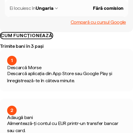
Ei locuiesc în
Ungaria
Fără comision
Compară cu cursul Google
CUM FUNCȚIONEAZĂ
Trimite bani în 3 pași
1
Descarcă Morse
Descarcă aplicația din App Store sau Google Play și
înregistrează-te în câteva minute.
2
Adaugă bani
Alimentează-ți contul cu EUR printr-un transfer bancar
sau card.