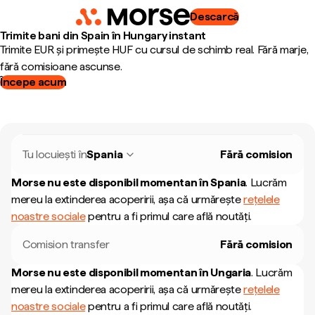
Descarcă
Trimite bani din Spain în Hungary instant
Trimite EUR și primește HUF cu cursul de schimb real. Fără marje,
fără comisioane ascunse.
Începe acum
Tu locuiești în
Spania
Fără comision
Morse nu este disponibil momentan în
Spania
.
Lucrăm
mereu la extinderea acoperirii, așa că urmărește
rețelele
noastre sociale
pentru a fi primul care află noutăți.
Comision transfer
Fără comision
Morse nu este disponibil momentan în
Ungaria
.
Lucrăm
mereu la extinderea acoperirii, așa că urmărește
rețelele
noastre sociale
pentru a fi primul care află noutăți.