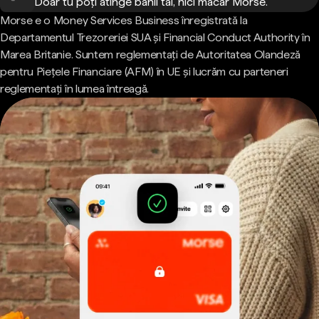
Doar tu poți atinge banii tăi, nici măcar Morse.
Morse e o Money Services Business înregistrată la
Departamentul Trezoreriei SUA și Financial Conduct Authority în
Marea Britanie. Suntem reglementați de Autoritatea Olandeză
pentru Piețele Financiare (AFM) în UE și lucrăm cu parteneri
reglementați în lumea întreagă.