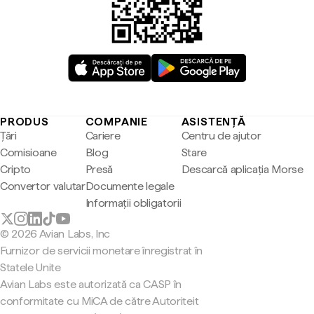
PRODUS
COMPANIE
ASISTENȚĂ
Țări
Cariere
Centru de ajutor
Comisioane
Blog
Stare
Cripto
Presă
Descarcă aplicația Morse
Convertor valutar
Documente legale
Informații obligatorii
© 2026 Avian Labs, Inc
Furnizor de servicii monetare înregistrat în
Statele Unite
Avian Labs este autorizată ca CASP în
conformitate cu MiCA de către Autoriteit