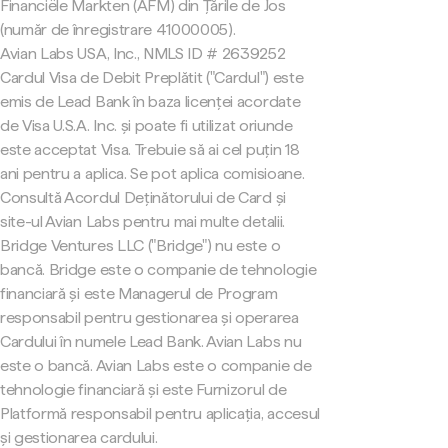
Financiële Markten (AFM) din Țările de Jos
(număr de înregistrare 41000005).
Avian Labs USA, Inc., NMLS ID # 2639252
Cardul Visa de Debit Preplătit ("Cardul") este
emis de Lead Bank în baza licenței acordate
de Visa U.S.A. Inc. și poate fi utilizat oriunde
este acceptat Visa. Trebuie să ai cel puțin 18
ani pentru a aplica. Se pot aplica comisioane.
Consultă Acordul Deținătorului de Card și
site-ul Avian Labs pentru mai multe detalii.
Bridge Ventures LLC ("Bridge") nu este o
bancă. Bridge este o companie de tehnologie
financiară și este Managerul de Program
responsabil pentru gestionarea și operarea
Cardului în numele Lead Bank. Avian Labs nu
este o bancă. Avian Labs este o companie de
tehnologie financiară și este Furnizorul de
Platformă responsabil pentru aplicația, accesul
și gestionarea cardului.