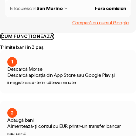
Ei locuiesc în
San Marino
Fără comision
Compară cu cursul Google
CUM FUNCȚIONEAZĂ
Trimite bani în 3 pași
1
Descarcă Morse
Descarcă aplicația din App Store sau Google Play și
înregistrează-te în câteva minute.
2
Adaugă bani
Alimentează-ți contul cu EUR printr-un transfer bancar
sau card.