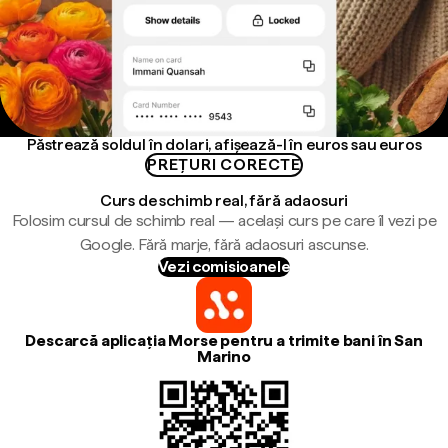
Păstrează soldul în dolari, afișează-l în euros sau euros
PREȚURI CORECTE
Curs de schimb real, fără adaosuri
Folosim cursul de schimb real — același curs pe care îl vezi pe
Google. Fără marje, fără adaosuri ascunse.
Vezi comisioanele
Descarcă aplicația Morse pentru a trimite bani în San
Marino