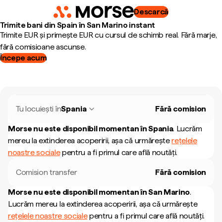
Descarcă
Trimite bani din Spain în San Marino instant
Trimite EUR și primește EUR cu cursul de schimb real. Fără marje,
fără comisioane ascunse.
Începe acum
Tu locuiești în
Spania
Fără comision
Morse nu este disponibil momentan în
Spania
.
Lucrăm
mereu la extinderea acoperirii, așa că urmărește
rețelele
noastre sociale
pentru a fi primul care află noutăți.
Comision transfer
Fără comision
Morse nu este disponibil momentan în
San Marino
.
Lucrăm mereu la extinderea acoperirii, așa că urmărește
rețelele noastre sociale
pentru a fi primul care află noutăți.