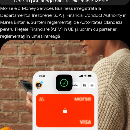
Doar tu poți atinge banii tăi, nici măcar Morse.
Morse e o Money Services Business înregistrată la
Departamentul Trezoreriei SUA și Financial Conduct Authority în
Marea Britanie. Suntem reglementați de Autoritatea Olandeză
pentru Piețele Financiare (AFM) în UE și lucrăm cu parteneri
reglementați în lumea întreagă.