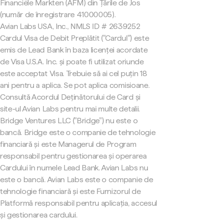
Financiële Markten (AFM) din Țările de Jos
(număr de înregistrare 41000005).
Avian Labs USA, Inc., NMLS ID # 2639252
Cardul Visa de Debit Preplătit ("Cardul") este
emis de Lead Bank în baza licenței acordate
de Visa U.S.A. Inc. și poate fi utilizat oriunde
este acceptat Visa. Trebuie să ai cel puțin 18
ani pentru a aplica. Se pot aplica comisioane.
Consultă Acordul Deținătorului de Card și
site-ul Avian Labs pentru mai multe detalii.
Bridge Ventures LLC ("Bridge") nu este o
bancă. Bridge este o companie de tehnologie
financiară și este Managerul de Program
responsabil pentru gestionarea și operarea
Cardului în numele Lead Bank. Avian Labs nu
este o bancă. Avian Labs este o companie de
tehnologie financiară și este Furnizorul de
Platformă responsabil pentru aplicația, accesul
și gestionarea cardului.