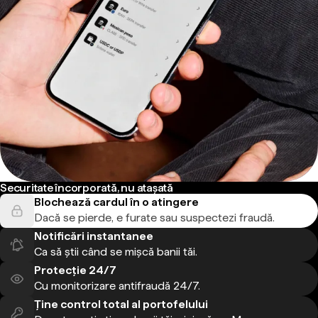
Securitate încorporată, nu atașată
Blochează cardul în o atingere
Dacă se pierde, e furate sau suspectezi fraudă.
Notificări instantanee
Ca să știi când se mișcă banii tăi.
Protecție 24/7
Cu monitorizare antifraudă 24/7.
Ține control total al portofelului