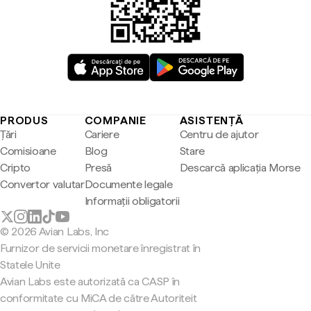
PRODUS
COMPANIE
ASISTENȚĂ
Țări
Cariere
Centru de ajutor
Comisioane
Blog
Stare
Cripto
Presă
Descarcă aplicația Morse
Convertor valutar
Documente legale
Informații obligatorii
© 2026 Avian Labs, Inc
Furnizor de servicii monetare înregistrat în
Statele Unite
Avian Labs este autorizată ca CASP în
conformitate cu MiCA de către Autoriteit