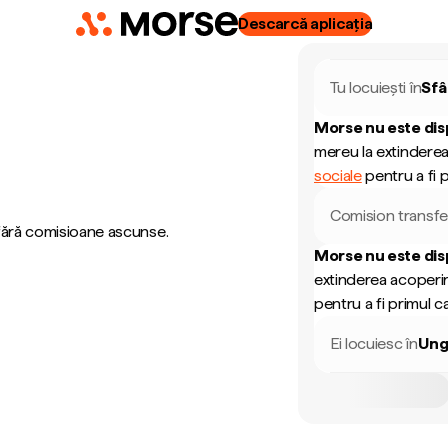
Descarcă aplicația
Tu locuiești în
Sfâ
Morse nu este dis
mereu la extinderea
sociale
pentru a fi p
Comision transfe
 fără comisioane ascunse.
Morse nu este dis
extinderea acoperir
pentru a fi primul ca
Ei locuiesc în
Ung