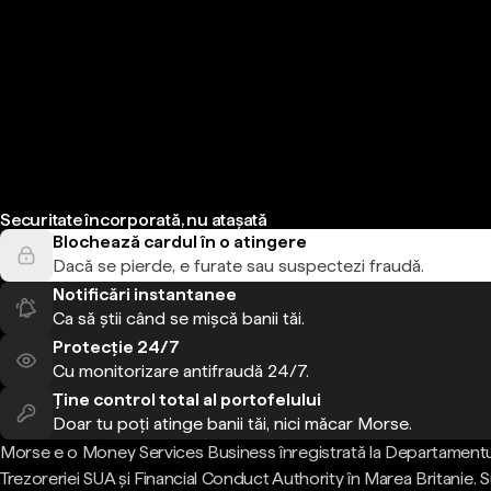
Securitate încorporată, nu atașată
Blochează cardul în o atingere
Dacă se pierde, e furate sau suspectezi fraudă.
Notificări instantanee
Ca să știi când se mișcă banii tăi.
Protecție 24/7
Cu monitorizare antifraudă 24/7.
Ține control total al portofelului
Doar tu poți atinge banii tăi, nici măcar Morse.
Morse e o Money Services Business înregistrată la Departamentu
Trezoreriei SUA și Financial Conduct Authority în Marea Britanie.