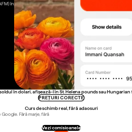
AFM) în
soldul în dolari, afișează-l în St. Helena pounds sau Hungarian 
PREȚURI CORECTE
Curs de schimb real, fără adaosuri
 Google. Fără marje, fără
Vezi comisioanele