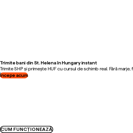
Trimite bani din St. Helena în Hungary instant
Trimite SHP și primește HUF cu cursul de schimb real. Fără marje,
Începe acum
CUM FUNCȚIONEAZĂ