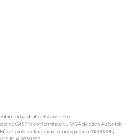
c
netare înregistrat în Statele Unite
zată ca CASP în conformitate cu MiCA de către Autoriteit
M) din Țările de Jos (număr de înregistrare 41000005).
 NMLS ID # 2639252