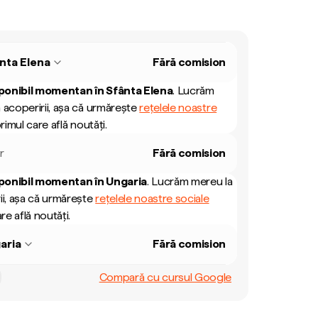
nta Elena
Fără comision
ponibil momentan în
Sfânta Elena
.
Lucrăm
 acoperirii, așa că urmărește
rețelele noastre
rimul care află noutăți.
r
Fără comision
ponibil momentan în
Ungaria
.
Lucrăm mereu la
ii, așa că urmărește
rețelele noastre sociale
re află noutăți.
aria
Fără comision
Compară cu cursul Google