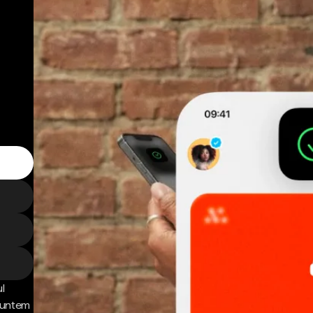
l
 Suntem