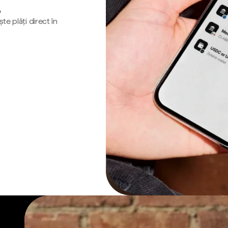
o
te plăți direct în