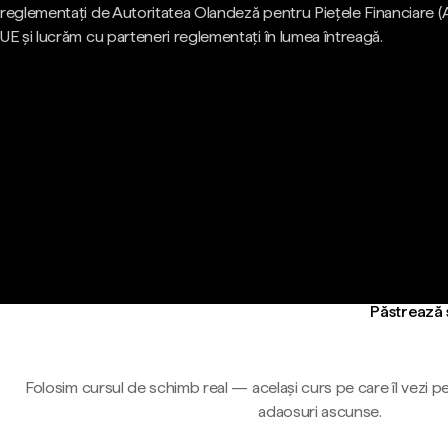
reglementați de Autoritatea Olandeză pentru Piețele Financiare (
UE și lucrăm cu parteneri reglementați în lumea întreagă.
Păstrează 
Folosim cursul de schimb real — același curs pe care îl vezi pe
adaosuri ascunse.