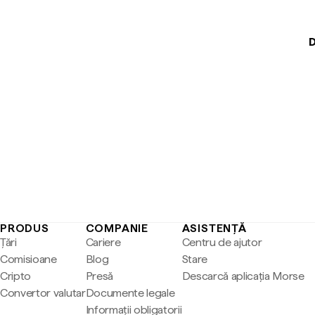
D
PRODUS
COMPANIE
ASISTENȚĂ
Țări
Cariere
Centru de ajutor
Comisioane
Blog
Stare
Cripto
Presă
Descarcă aplicația Morse
Convertor valutar
Documente legale
Informații obligatorii