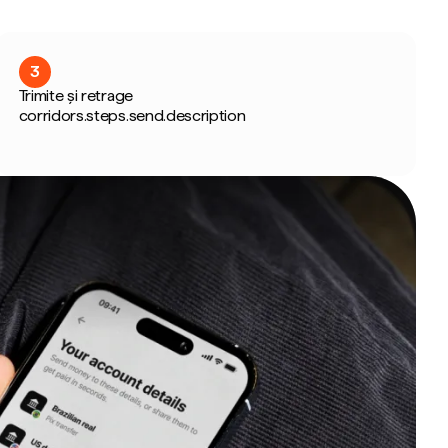
3
Trimite și retrage
corridors.steps.send.description