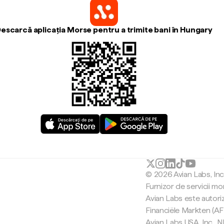
escarcă aplicația Morse pentru a trimite bani în Hungary
© 2026 Avian Labs, In
Furnizor de servicii mo
Avian Labs este autori
Financiële Markten (AF
Avian Labs USA, Inc.,