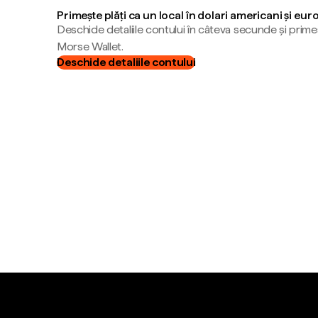
Primește plăți ca un local în dolari americani și eur
Deschide detaliile contului în câteva secunde și primeș
Morse Wallet.
Deschide detaliile contului