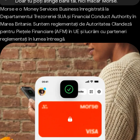
Doar tu poți atinge banii tăi, nici măcar Morse.
Morse e o Money Services Business înregistrată la
Departamentul Trezoreriei SUA și Financial Conduct Authority în
Marea Britanie. Suntem reglementați de Autoritatea Olandeză
pentru Piețele Financiare (AFM) în UE și lucrăm cu parteneri
reglementați în lumea întreagă.