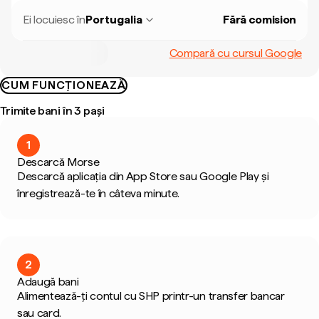
Ei locuiesc în
Portugalia
Fără comision
Compară cu cursul Google
CUM FUNCȚIONEAZĂ
Trimite bani în 3 pași
1
Descarcă Morse
Descarcă aplicația din App Store sau Google Play și
înregistrează-te în câteva minute.
2
Adaugă bani
Alimentează-ți contul cu SHP printr-un transfer bancar
sau card.