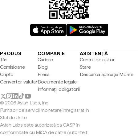
PRODUS
COMPANIE
ASISTENȚĂ
Țări
Cariere
Centru de ajutor
Comisioane
Blog
Stare
Cripto
Presă
Descarcă aplicația Morse
Convertor valutar
Documente legale
Informații obligatorii
© 2026 Avian Labs, Inc
Furnizor de servicii monetare înregistrat în
Statele Unite
Avian Labs este autorizată ca CASP în
conformitate cu MiCA de către Autoriteit