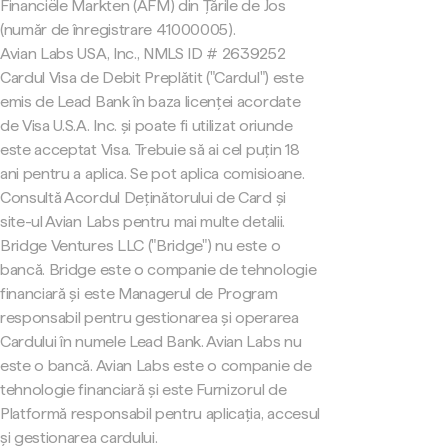
Financiële Markten (AFM) din Țările de Jos
(număr de înregistrare 41000005).
Avian Labs USA, Inc., NMLS ID # 2639252
Cardul Visa de Debit Preplătit ("Cardul") este
emis de Lead Bank în baza licenței acordate
de Visa U.S.A. Inc. și poate fi utilizat oriunde
este acceptat Visa. Trebuie să ai cel puțin 18
ani pentru a aplica. Se pot aplica comisioane.
Consultă Acordul Deținătorului de Card și
site-ul Avian Labs pentru mai multe detalii.
Bridge Ventures LLC ("Bridge") nu este o
bancă. Bridge este o companie de tehnologie
financiară și este Managerul de Program
responsabil pentru gestionarea și operarea
Cardului în numele Lead Bank. Avian Labs nu
este o bancă. Avian Labs este o companie de
tehnologie financiară și este Furnizorul de
Platformă responsabil pentru aplicația, accesul
și gestionarea cardului.