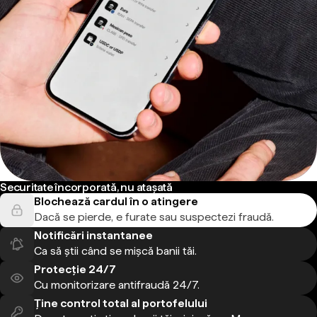
Securitate încorporată, nu atașată
Blochează cardul în o atingere
Dacă se pierde, e furate sau suspectezi fraudă.
Notificări instantanee
Ca să știi când se mișcă banii tăi.
Protecție 24/7
Cu monitorizare antifraudă 24/7.
Ține control total al portofelului