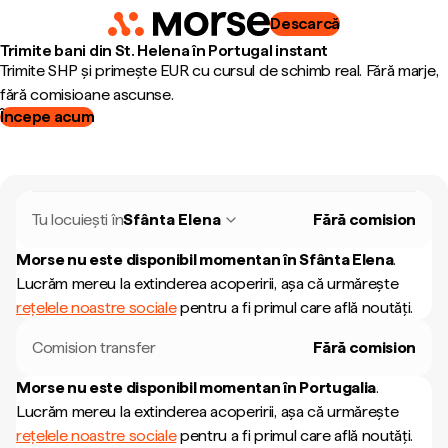
Descarcă
Trimite bani din St. Helena în Portugal instant
Trimite SHP și primește EUR cu cursul de schimb real. Fără marje,
fără comisioane ascunse.
Începe acum
Tu locuiești în
Sfânta Elena
Fără comision
Morse nu este disponibil momentan în
Sfânta Elena
.
Lucrăm mereu la extinderea acoperirii, așa că urmărește
rețelele noastre sociale
pentru a fi primul care află noutăți.
Comision transfer
Fără comision
Morse nu este disponibil momentan în
Portugalia
.
Lucrăm mereu la extinderea acoperirii, așa că urmărește
rețelele noastre sociale
pentru a fi primul care află noutăți.