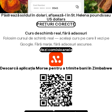
Păstrează soldul în dolari, afișează-l în St. Helena pounds sau
US dollars
PREȚURI CORECTE
Curs de schimb real, fără adaosuri
Folosim cursul de schimb real — același curs pe care îl vezi pe
Google. Fără marje, fără adaosuri ascunse.
Vezi comisioanele
Descarcă aplicația Morse pentru a trimite bani în Zimbabwe