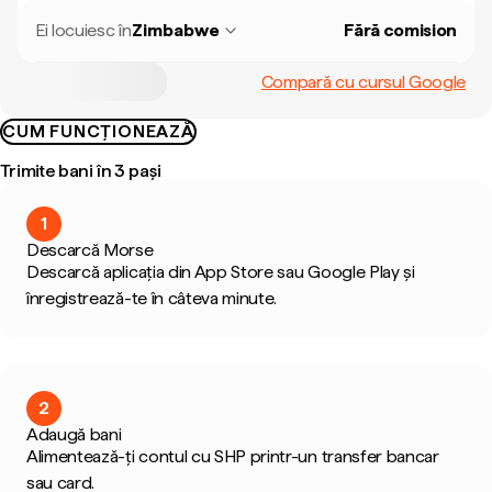
Ei locuiesc în
Zimbabwe
Fără comision
Compară cu cursul Google
CUM FUNCȚIONEAZĂ
Trimite bani în 3 pași
1
Descarcă Morse
Descarcă aplicația din App Store sau Google Play și
înregistrează-te în câteva minute.
2
Adaugă bani
Alimentează-ți contul cu SHP printr-un transfer bancar
sau card.