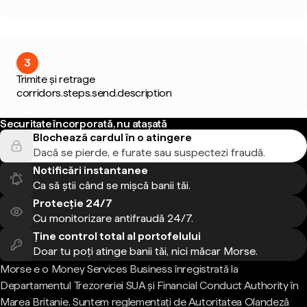
3
Trimite și retrage
corridors.steps.send.description
Securitate încorporată, nu atașată
Blochează cardul în o atingere
Dacă se pierde, e furate sau suspectezi fraudă.
Notificări instantanee
Ca să știi când se mișcă banii tăi.
Protecție 24/7
Cu monitorizare antifraudă 24/7.
Ține control total al portofelului
Doar tu poți atinge banii tăi, nici măcar Morse.
Morse e o Money Services Business înregistrată la
Departamentul Trezoreriei SUA și Financial Conduct Authority în
Marea Britanie. Suntem reglementați de Autoritatea Olandeză