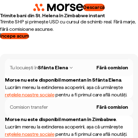
Descarcă
Trimite bani din St. Helena în Zimbabwe instant
Trimite SHP și primește USD cu cursul de schimb real. Fără marje,
fără comisioane ascunse.
Începe acum
Tu locuiești în
Sfânta Elena
Fără comision
Morse nu este disponibil momentan în
Sfânta Elena
.
Lucrăm mereu la extinderea acoperirii, așa că urmărește
rețelele noastre sociale
pentru a fi primul care află noutăți.
Comision transfer
Fără comision
Morse nu este disponibil momentan în
Zimbabwe
.
Lucrăm mereu la extinderea acoperirii, așa că urmărește
rețelele noastre sociale
pentru a fi primul care află noutăți.