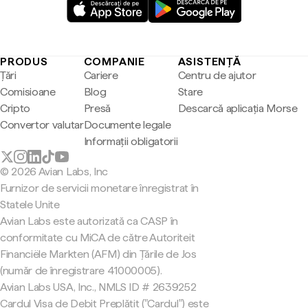
PRODUS
COMPANIE
ASISTENȚĂ
Țări
Cariere
Centru de ajutor
Comisioane
Blog
Stare
Cripto
Presă
Descarcă aplicația Morse
Convertor valutar
Documente legale
Informații obligatorii
© 2026 Avian Labs, Inc
Furnizor de servicii monetare înregistrat în
Statele Unite
Avian Labs este autorizată ca CASP în
conformitate cu MiCA de către Autoriteit
Financiële Markten (AFM) din Țările de Jos
(număr de înregistrare 41000005).
Avian Labs USA, Inc., NMLS ID # 2639252
Cardul Visa de Debit Preplătit ("Cardul") este