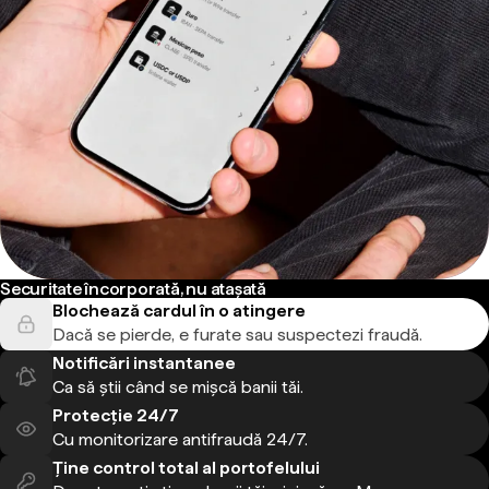
Securitate încorporată, nu atașată
Blochează cardul în o atingere
Dacă se pierde, e furate sau suspectezi fraudă.
Notificări instantanee
Ca să știi când se mișcă banii tăi.
Protecție 24/7
Cu monitorizare antifraudă 24/7.
Ține control total al portofelului