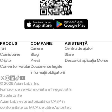
PRODUS
COMPANIE
ASISTENȚĂ
Țări
Cariere
Centru de ajutor
Comisioane
Blog
Stare
Cripto
Presă
Descarcă aplicația Morse
Convertor valutar
Documente legale
Informații obligatorii
© 2026 Avian Labs, Inc
Furnizor de servicii monetare înregistrat în
Statele Unite
Avian Labs este autorizată ca CASP în
conformitate cu MiCA de către Autoriteit