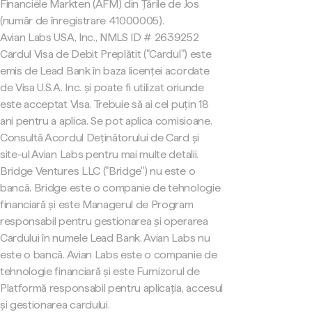
Financiële Markten (AFM) din Țările de Jos
(număr de înregistrare 41000005).
Avian Labs USA, Inc., NMLS ID # 2639252
Cardul Visa de Debit Preplătit ("Cardul") este
emis de Lead Bank în baza licenței acordate
de Visa U.S.A. Inc. și poate fi utilizat oriunde
este acceptat Visa. Trebuie să ai cel puțin 18
ani pentru a aplica. Se pot aplica comisioane.
Consultă Acordul Deținătorului de Card și
site-ul Avian Labs pentru mai multe detalii.
Bridge Ventures LLC ("Bridge") nu este o
bancă. Bridge este o companie de tehnologie
financiară și este Managerul de Program
responsabil pentru gestionarea și operarea
Cardului în numele Lead Bank. Avian Labs nu
este o bancă. Avian Labs este o companie de
tehnologie financiară și este Furnizorul de
Platformă responsabil pentru aplicația, accesul
și gestionarea cardului.