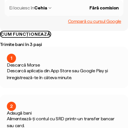
Ei locuiesc în
Cehia
Fără comision
Compară cu cursul Google
CUM FUNCȚIONEAZĂ
Trimite bani în 3 pași
1
Descarcă Morse
Descarcă aplicația din App Store sau Google Play și
înregistrează-te în câteva minute.
2
Adaugă bani
Alimentează-ți contul cu SRD printr-un transfer bancar
sau card.