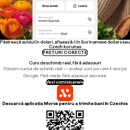
Păstrează soldul în dolari, afișează-l în Surinamese dollars sau
Czech korunas
PREȚURI CORECTE
Curs de schimb real, fără adaosuri
Folosim cursul de schimb real — același curs pe care îl vezi pe
Google. Fără marje, fără adaosuri ascunse.
Vezi comisioanele
Descarcă aplicația Morse pentru a trimite bani în Czechia