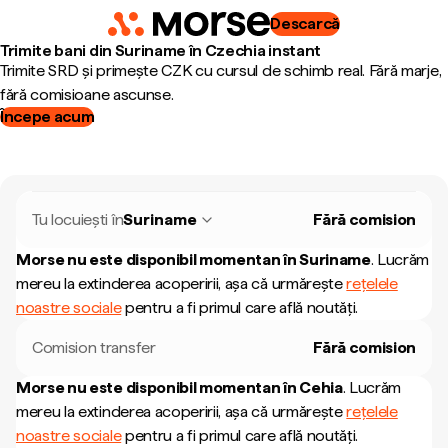
Descarcă
Trimite bani din Suriname în Czechia instant
Trimite SRD și primește CZK cu cursul de schimb real. Fără marje,
fără comisioane ascunse.
Începe acum
Tu locuiești în
Suriname
Fără comision
Morse nu este disponibil momentan în
Suriname
.
Lucrăm
mereu la extinderea acoperirii, așa că urmărește
rețelele
noastre sociale
pentru a fi primul care află noutăți.
Comision transfer
Fără comision
Morse nu este disponibil momentan în
Cehia
.
Lucrăm
mereu la extinderea acoperirii, așa că urmărește
rețelele
noastre sociale
pentru a fi primul care află noutăți.