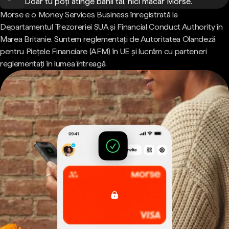
Doar tu poți atinge banii tăi, nici măcar Morse.
Morse e o Money Services Business înregistrată la
Departamentul Trezoreriei SUA și Financial Conduct Authority în
Marea Britanie. Suntem reglementați de Autoritatea Olandeză
pentru Piețele Financiare (AFM) în UE și lucrăm cu parteneri
reglementați în lumea întreagă.