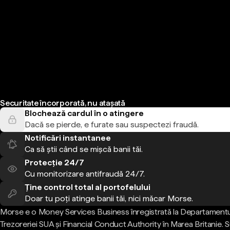
Securitate încorporată, nu atașată
Blochează cardul în o atingere
Dacă se pierde, e furate sau suspectezi fraudă.
Notificări instantanee
Ca să știi când se mișcă banii tăi.
Protecție 24/7
Cu monitorizare antifraudă 24/7.
Ține control total al portofelului
Doar tu poți atinge banii tăi, nici măcar Morse.
Morse e o Money Services Business înregistrată la Departamentu
Trezoreriei SUA și Financial Conduct Authority în Marea Britanie.