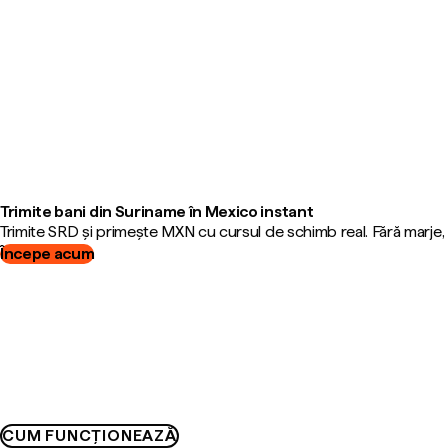
Trimite bani din Suriname în Mexico instant
Trimite SRD și primește MXN cu cursul de schimb real. Fără marje
Începe acum
CUM FUNCȚIONEAZĂ