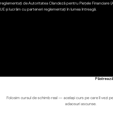
reglementați de Autoritatea Olandeză pentru Piețele Financiare (
UE și lucrăm cu parteneri reglementați în lumea întreagă.
Păstrează
Folosim cursul de schimb real — același curs pe care îl vezi pe
adaosuri ascunse.