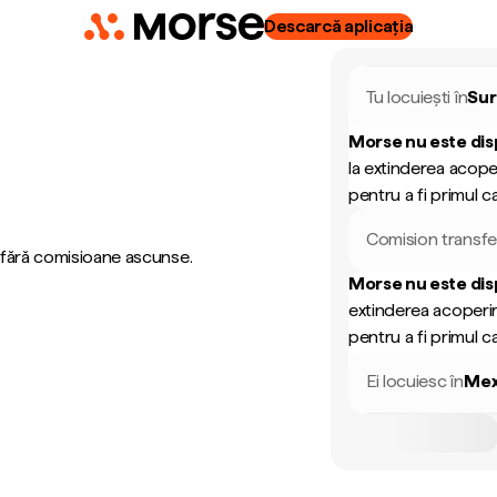
Descarcă aplicația
Tu locuiești în
Su
Morse nu este dis
la extinderea acope
pentru a fi primul ca
Comision transfe
, fără comisioane ascunse.
Morse nu este dis
extinderea acoperir
pentru a fi primul ca
Ei locuiesc în
Mex