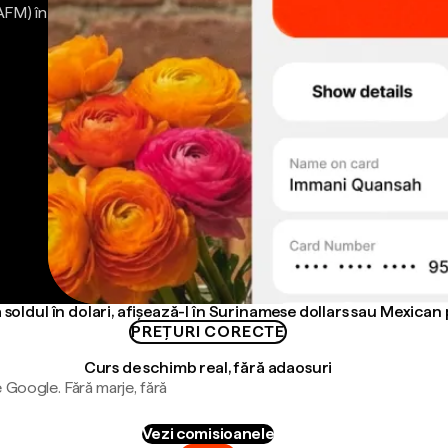
AFM) în
 soldul în dolari, afișează-l în Surinamese dollars sau Mexican
PREȚURI CORECTE
Curs de schimb real, fără adaosuri
 Google. Fără marje, fără
Vezi comisioanele