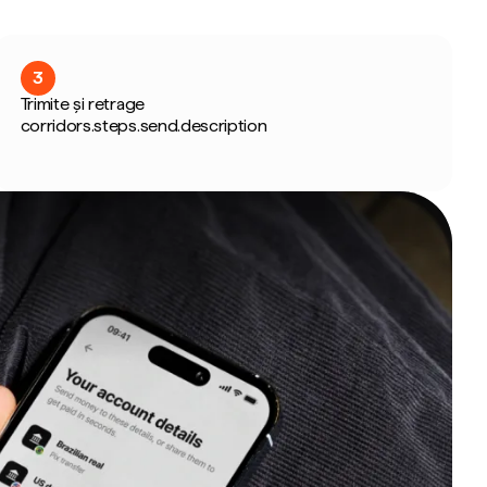
3
Trimite și retrage
corridors.steps.send.description