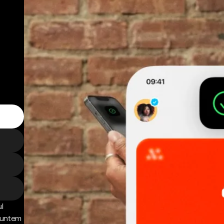
l
 Suntem