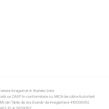
c
netare înregistrat în Statele Unite
zată ca CASP în conformitate cu MiCA de către Autoriteit
M) din Țările de Jos (număr de înregistrare 41000005).
 NMLS ID # 2639252