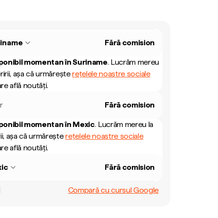
riname
Fără comision
ponibil momentan în
Suriname
.
Lucrăm mereu
ririi, așa că urmărește
rețelele noastre sociale
re află noutăți.
r
Fără comision
ponibil momentan în
Mexic
.
Lucrăm mereu la
ii, așa că urmărește
rețelele noastre sociale
re află noutăți.
ic
Fără comision
Compară cu cursul Google