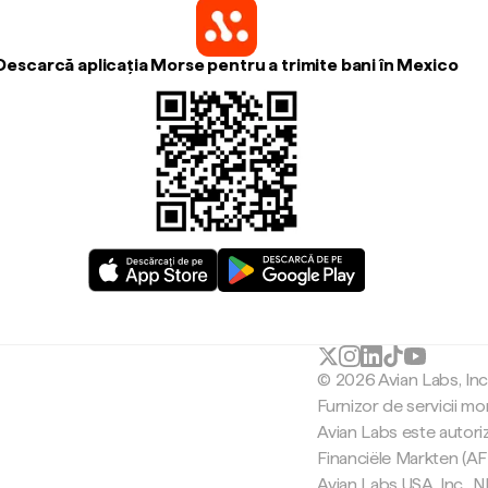
Descarcă aplicația Morse pentru a trimite bani în Mexico
© 2026 Avian Labs, In
Furnizor de servicii mo
Avian Labs este autori
Financiële Markten (AF
Avian Labs USA, Inc.,