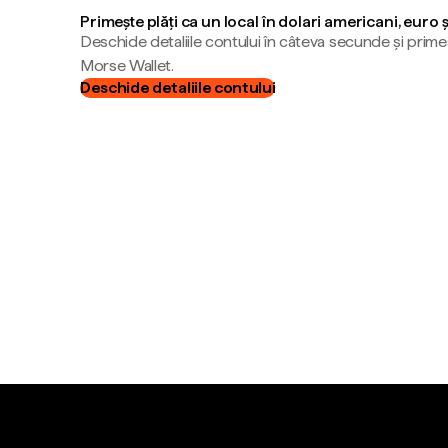
Primește plăți ca un local în dolari americani, euro 
Deschide detaliile contului în câteva secunde și primeș
Morse Wallet.
Deschide detaliile contului