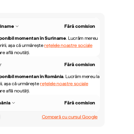
riname
Fără comision
ponibil momentan în
Suriname
.
Lucrăm mereu
ririi, așa că urmărește
rețelele noastre sociale
re află noutăți.
r
Fără comision
ponibil momentan în
România
.
Lucrăm mereu la
ii, așa că urmărește
rețelele noastre sociale
re află noutăți.
ânia
Fără comision
Compară cu cursul Google