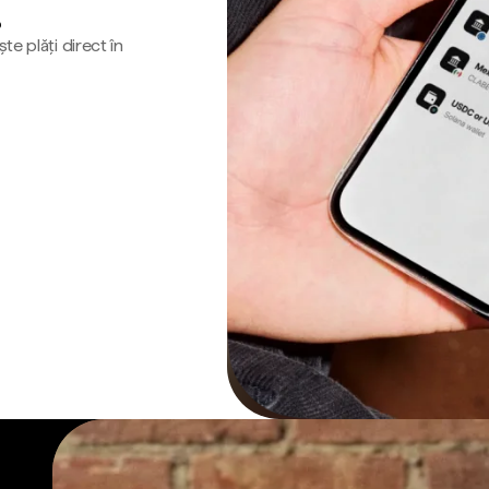
o
te plăți direct în