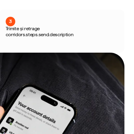
3
Trimite și retrage
corridors.steps.send.description