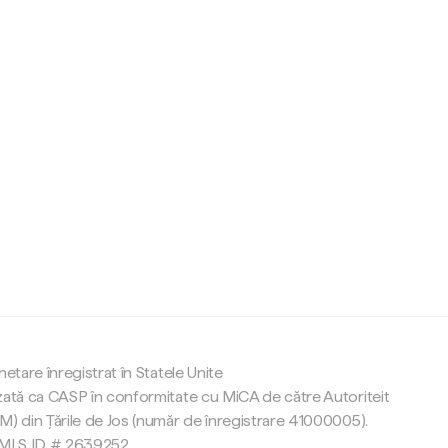
c
netare înregistrat în Statele Unite
zată ca CASP în conformitate cu MiCA de către Autoriteit
M) din Țările de Jos (număr de înregistrare 41000005).
 NMLS ID # 2639252