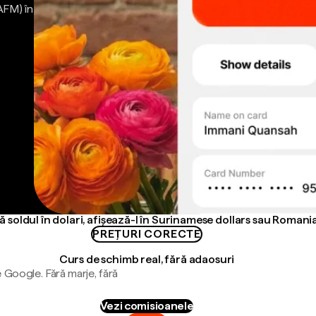
AFM) în
 soldul în dolari, afișează-l în Surinamese dollars sau Romania
PREȚURI CORECTE
Curs de schimb real, fără adaosuri
 Google. Fără marje, fără
Vezi comisioanele