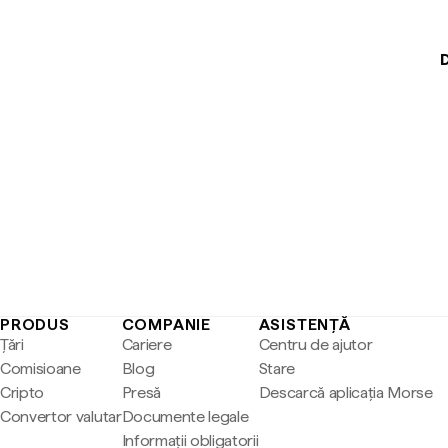
D
PRODUS
COMPANIE
ASISTENȚĂ
Țări
Cariere
Centru de ajutor
Comisioane
Blog
Stare
Cripto
Presă
Descarcă aplicația Morse
Convertor valutar
Documente legale
Informații obligatorii