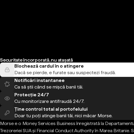
Securitate încorporată, nu atașată
Blochează cardul în o atingere
Dacă se pierde, e furate sau suspectezi fraudă.
Notificări instantanee
Ca să știi când se mișcă banii tăi.
Protecție 24/7
Cu monitorizare antifraudă 24/7.
Ține control total al portofelului
Doar tu poți atinge banii tăi, nici măcar Morse.
Morse e o Money Services Business înregistrată la Departamentu
Trezoreriei SUA și Financial Conduct Authority în Marea Britanie.