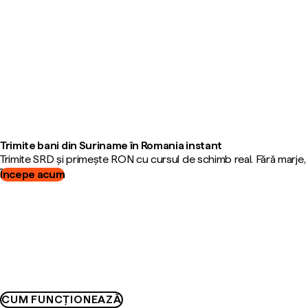
Trimite bani din Suriname în Romania instant
Trimite SRD și primește RON cu cursul de schimb real. Fără marje
Începe acum
CUM FUNCȚIONEAZĂ