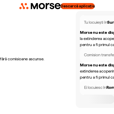
Descarcă aplicația
Tu locuiești în
Su
Morse nu este dis
la extinderea acope
pentru a fi primul ca
Comision transfe
, fără comisioane ascunse.
Morse nu este dis
extinderea acoperir
pentru a fi primul ca
Ei locuiesc în
Rom