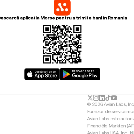
escarcă aplicația Morse pentru a trimite bani în Romania
© 2026 Avian Labs, In
Furnizor de servicii mo
Avian Labs este autori
Financiële Markten (AF
Avian Labs USA, Inc.,