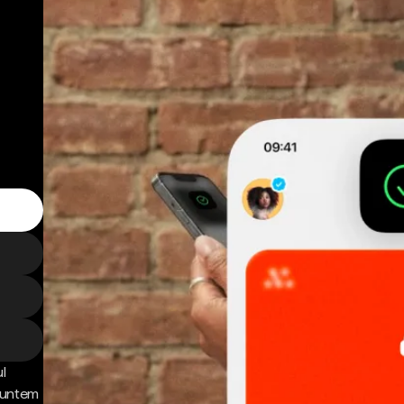
l
 Suntem