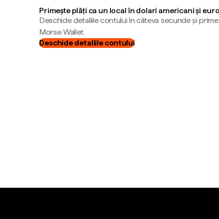
Primește plăți ca un local în dolari americani și eur
Deschide detaliile contului în câteva secunde și primeș
Morse Wallet.
Deschide detaliile contului