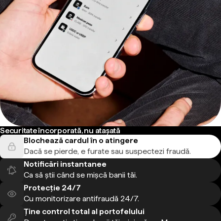
Securitate încorporată, nu atașată
Blochează cardul în o atingere
Dacă se pierde, e furate sau suspectezi fraudă.
Notificări instantanee
Ca să știi când se mișcă banii tăi.
Protecție 24/7
Cu monitorizare antifraudă 24/7.
Ține control total al portofelului