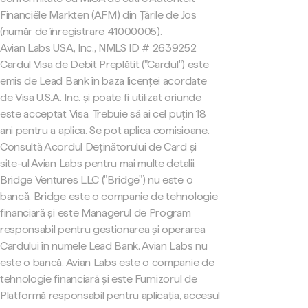
Financiële Markten (AFM) din Țările de Jos
(număr de înregistrare 41000005).
Avian Labs USA, Inc., NMLS ID # 2639252
Cardul Visa de Debit Preplătit ("Cardul") este
emis de Lead Bank în baza licenței acordate
de Visa U.S.A. Inc. și poate fi utilizat oriunde
este acceptat Visa. Trebuie să ai cel puțin 18
ani pentru a aplica. Se pot aplica comisioane.
Consultă Acordul Deținătorului de Card și
site-ul Avian Labs pentru mai multe detalii.
Bridge Ventures LLC ("Bridge") nu este o
bancă. Bridge este o companie de tehnologie
financiară și este Managerul de Program
responsabil pentru gestionarea și operarea
Cardului în numele Lead Bank. Avian Labs nu
este o bancă. Avian Labs este o companie de
tehnologie financiară și este Furnizorul de
Platformă responsabil pentru aplicația, accesul