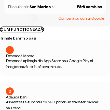
Ei locuiesc în
San Marino
Fără comision
Compară cu cursul Google
CUM FUNCȚIONEAZĂ
Trimite bani în 3 pași
1
Descarcă Morse
Descarcă aplicația din App Store sau Google Play și
înregistrează-te în câteva minute.
2
Adaugă bani
Alimentează-ți contul cu SRD printr-un transfer bancar
sau card.