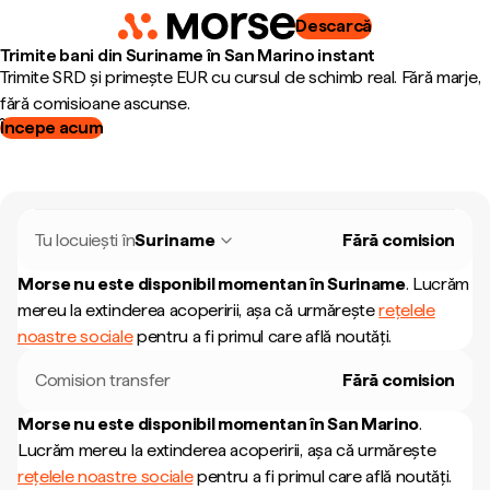
Descarcă
Trimite bani din Suriname în San Marino instant
Trimite SRD și primește EUR cu cursul de schimb real. Fără marje,
fără comisioane ascunse.
Începe acum
Tu locuiești în
Suriname
Fără comision
Morse nu este disponibil momentan în
Suriname
.
Lucrăm
mereu la extinderea acoperirii, așa că urmărește
rețelele
noastre sociale
pentru a fi primul care află noutăți.
Comision transfer
Fără comision
Morse nu este disponibil momentan în
San Marino
.
Lucrăm mereu la extinderea acoperirii, așa că urmărește
rețelele noastre sociale
pentru a fi primul care află noutăți.