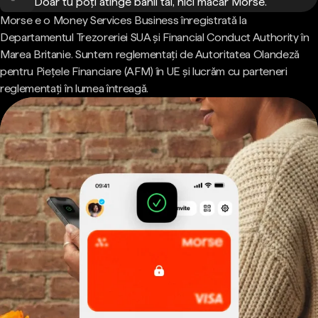
Doar tu poți atinge banii tăi, nici măcar Morse.
Morse e o Money Services Business înregistrată la
Departamentul Trezoreriei SUA și Financial Conduct Authority în
Marea Britanie. Suntem reglementați de Autoritatea Olandeză
pentru Piețele Financiare (AFM) în UE și lucrăm cu parteneri
reglementați în lumea întreagă.