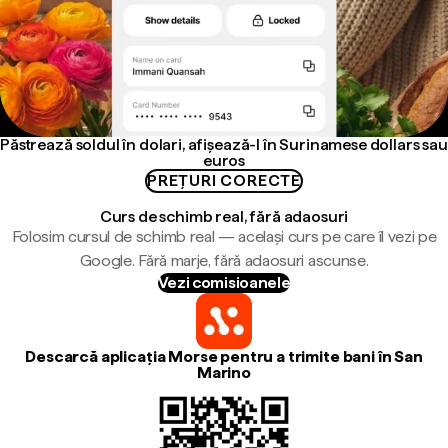
Păstrează soldul în dolari, afișează-l în Surinamese dollars sau
euros
PREȚURI CORECTE
Curs de schimb real, fără adaosuri
Folosim cursul de schimb real — același curs pe care îl vezi pe
Google. Fără marje, fără adaosuri ascunse.
Vezi comisioanele
Descarcă aplicația Morse pentru a trimite bani în San
Marino