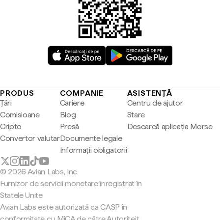
PRODUS
COMPANIE
ASISTENȚĂ
Țări
Cariere
Centru de ajutor
Comisioane
Blog
Stare
Cripto
Presă
Descarcă aplicația Morse
Convertor valutar
Documente legale
Informații obligatorii
© 2026 Avian Labs, Inc
Furnizor de servicii monetare înregistrat în
Statele Unite
Avian Labs este autorizată ca CASP în
conformitate cu MiCA de către Autoriteit