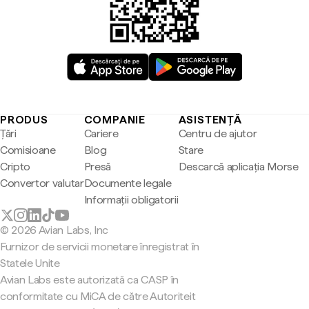
PRODUS
COMPANIE
ASISTENȚĂ
Țări
Cariere
Centru de ajutor
Comisioane
Blog
Stare
Cripto
Presă
Descarcă aplicația Morse
Convertor valutar
Documente legale
Informații obligatorii
© 2026 Avian Labs, Inc
Furnizor de servicii monetare înregistrat în
Statele Unite
Avian Labs este autorizată ca CASP în
conformitate cu MiCA de către Autoriteit