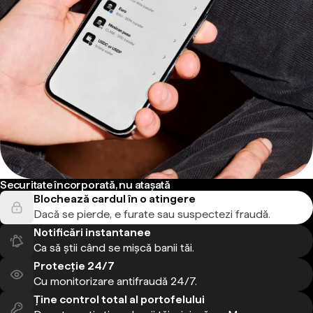
Securitate încorporată, nu atașată
Blochează cardul în o atingere
Dacă se pierde, e furate sau suspectezi fraudă.
Notificări instantanee
Ca să știi când se mișcă banii tăi.
Protecție 24/7
Cu monitorizare antifraudă 24/7.
Ține control total al portofelului