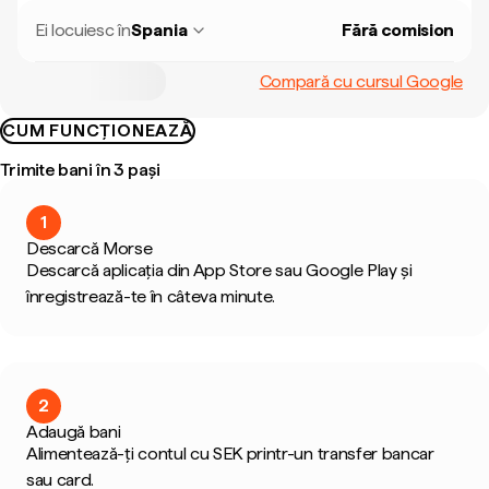
Ei locuiesc în
Spania
Fără comision
Compară cu cursul Google
CUM FUNCȚIONEAZĂ
Trimite bani în 3 pași
1
Descarcă Morse
Descarcă aplicația din App Store sau Google Play și
înregistrează-te în câteva minute.
2
Adaugă bani
Alimentează-ți contul cu SEK printr-un transfer bancar
sau card.