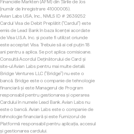
Financiële Markten (AFM) din Țările de Jos
(număr de înregistrare 41000005).
Avian Labs USA, Inc., NMLS ID # 2639252
Cardul Visa de Debit Preplătit ("Cardul") este
emis de Lead Bank în baza licenței acordate
de Visa U.S.A. Inc. și poate fi utilizat oriunde
este acceptat Visa. Trebuie să ai cel puțin 18
ani pentru a aplica. Se pot aplica comisioane.
Consultă Acordul Deținătorului de Card și
site-ul Avian Labs pentru mai multe detalii.
Bridge Ventures LLC ("Bridge") nu este o
bancă. Bridge este o companie de tehnologie
financiară și este Managerul de Program
responsabil pentru gestionarea și operarea
Cardului în numele Lead Bank. Avian Labs nu
este o bancă. Avian Labs este o companie de
tehnologie financiară și este Furnizorul de
Platformă responsabil pentru aplicația, accesul
și gestionarea cardului.