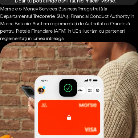
Doar tu poți atinge banii tăi, nici măcar Morse.
Morse e o Money Services Business înregistrată la
Departamentul Trezoreriei SUA și Financial Conduct Authority în
Marea Britanie. Suntem reglementați de Autoritatea Olandeză
pentru Piețele Financiare (AFM) în UE și lucrăm cu parteneri
reglementați în lumea întreagă.