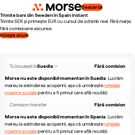
Descarcă
Trimite bani din Sweden în Spain instant
Trimite SEK și primește EUR cu cursul de schimb real. Fără marje,
fără comisioane ascunse.
Începe acum
Tu locuiești în
Suedia
Fără comision
Morse nu este disponibil momentan în
Suedia
.
Lucrăm
mereu la extinderea acoperirii, așa că urmărește
rețelele
noastre sociale
pentru a fi primul care află noutăți.
Comision transfer
Fără comision
Morse nu este disponibil momentan în
Spania
.
Lucrăm
mereu la extinderea acoperirii, așa că urmărește
rețelele
noastre sociale
pentru a fi primul care află noutăți.