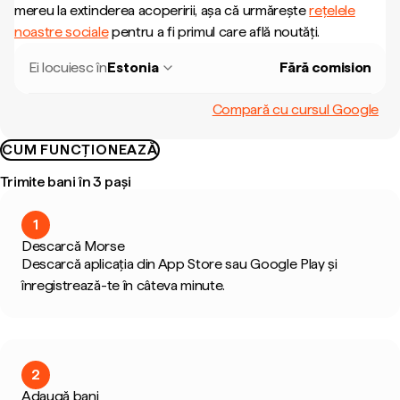
mereu la extinderea acoperirii, așa că urmărește
rețelele
noastre sociale
pentru a fi primul care află noutăți.
Ei locuiesc în
Estonia
Fără comision
Compară cu cursul Google
CUM FUNCȚIONEAZĂ
Trimite bani în 3 pași
1
Descarcă Morse
Descarcă aplicația din App Store sau Google Play și
înregistrează-te în câteva minute.
2
Adaugă bani