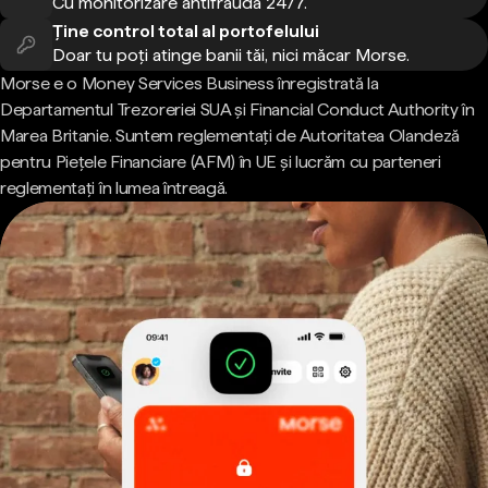
Cu monitorizare antifraudă 24/7.
Ține control total al portofelului
Doar tu poți atinge banii tăi, nici măcar Morse.
Morse e o Money Services Business înregistrată la
Departamentul Trezoreriei SUA și Financial Conduct Authority în
Marea Britanie. Suntem reglementați de Autoritatea Olandeză
pentru Piețele Financiare (AFM) în UE și lucrăm cu parteneri
reglementați în lumea întreagă.