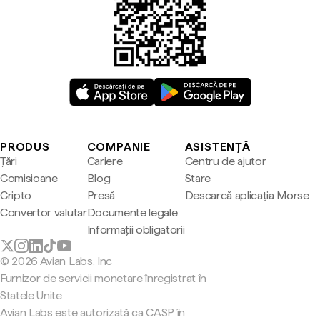
PRODUS
COMPANIE
ASISTENȚĂ
Țări
Cariere
Centru de ajutor
Comisioane
Blog
Stare
Cripto
Presă
Descarcă aplicația Morse
Convertor valutar
Documente legale
Informații obligatorii
© 2026 Avian Labs, Inc
Furnizor de servicii monetare înregistrat în
Statele Unite
Avian Labs este autorizată ca CASP în