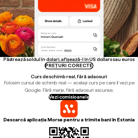
Păstrează soldul în dolari, afișează-l în US dollars sau euros
PREȚURI CORECTE
Curs de schimb real, fără adaosuri
Folosim cursul de schimb real — același curs pe care îl vezi pe
Google. Fără marje, fără adaosuri ascunse.
Vezi comisioanele
Descarcă aplicația Morse pentru a trimite bani în Estonia