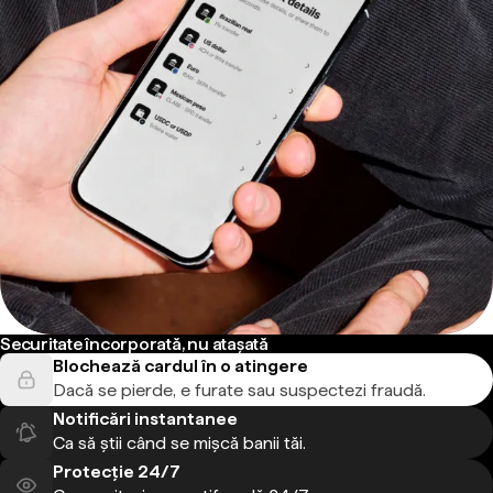
Securitate încorporată, nu atașată
Blochează cardul în o atingere
Dacă se pierde, e furate sau suspectezi fraudă.
Notificări instantanee
Ca să știi când se mișcă banii tăi.
Protecție 24/7