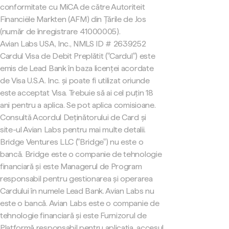
conformitate cu MiCA de către Autoriteit
Financiële Markten (AFM) din Țările de Jos
(număr de înregistrare 41000005).
Avian Labs USA, Inc., NMLS ID # 2639252
Cardul Visa de Debit Preplătit ("Cardul") este
emis de Lead Bank în baza licenței acordate
de Visa U.S.A. Inc. și poate fi utilizat oriunde
este acceptat Visa. Trebuie să ai cel puțin 18
ani pentru a aplica. Se pot aplica comisioane.
Consultă Acordul Deținătorului de Card și
site-ul Avian Labs pentru mai multe detalii.
Bridge Ventures LLC ("Bridge") nu este o
bancă. Bridge este o companie de tehnologie
financiară și este Managerul de Program
responsabil pentru gestionarea și operarea
Cardului în numele Lead Bank. Avian Labs nu
este o bancă. Avian Labs este o companie de
tehnologie financiară și este Furnizorul de
Platformă responsabil pentru aplicația, accesul