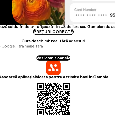
ază soldul în dolari, afișează-l în US dollars sau Gambian dalas
PREȚURI CORECTE
Curs de schimb real, fără adaosuri
 Google. Fără marje, fără
Vezi comisioanele
Descarcă aplicația Morse pentru a trimite bani în Gambia