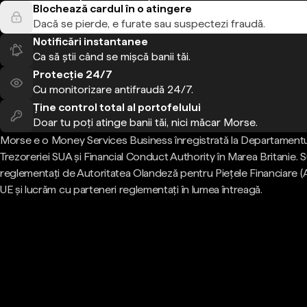
Blochează cardul în o atingere
Dacă se pierde, e furate sau suspectezi fraudă.
Notificări instantanee
Ca să știi când se mișcă banii tăi.
Protecție 24/7
Cu monitorizare antifraudă 24/7.
Ține control total al portofelului
Doar tu poți atinge banii tăi, nici măcar Morse.
Morse e o Money Services Business înregistrată la Departamentu
Trezoreriei SUA și Financial Conduct Authority în Marea Britanie.
reglementați de Autoritatea Olandeză pentru Piețele Financiare (
UE și lucrăm cu parteneri reglementați în lumea întreagă.