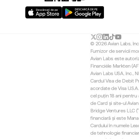
© 2026 Avian Labs, In
Furnizor de servicii mo
Avian Labs este autori
Financiële Markten (AF
Avian Labs USA, Inc.,
Cardul Visa de Debit Pr
acordate de Visa U.S.A. 
cel puțin 18 ani pentru
de Card și site-ul Avian
Bridge Ventures LLC (
financiară și este Man
Cardului în numele Lea
de tehnologie financiar