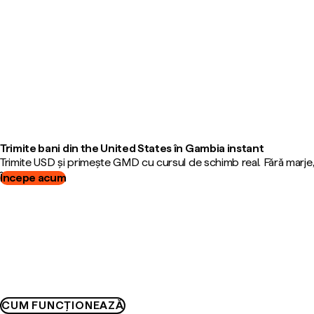
Trimite bani din the United States în Gambia instant
Trimite USD și primește GMD cu cursul de schimb real. Fără marje
Începe acum
CUM FUNCȚIONEAZĂ