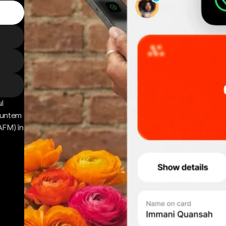
l
 Suntem
AFM) în