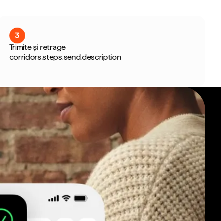
3
Trimite și retrage
corridors.steps.send.description