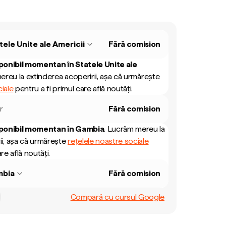
tele Unite ale Americii
Fără comision
ponibil momentan în
Statele Unite ale
reu la extinderea acoperirii, așa că urmărește
iale
pentru a fi primul care află noutăți.
r
Fără comision
ponibil momentan în
Gambia
.
Lucrăm mereu la
ii, așa că urmărește
rețelele noastre sociale
re află noutăți.
bia
Fără comision
Compară cu cursul Google