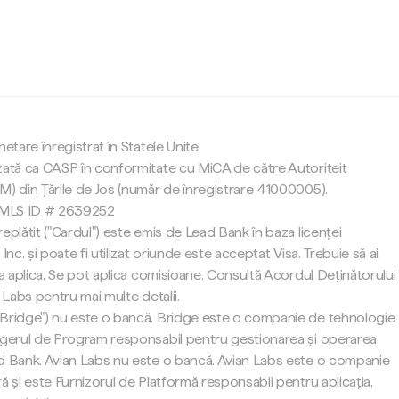
c
netare înregistrat în Statele Unite
zată ca CASP în conformitate cu MiCA de către Autoriteit
M) din Țările de Jos (număr de înregistrare 41000005).
 NMLS ID # 2639252
eplătit ("Cardul") este emis de Lead Bank în baza licenței
Inc. și poate fi utilizat oriunde este acceptat Visa. Trebuie să ai
 a aplica. Se pot aplica comisioane. Consultă Acordul Deținătorului
 Labs pentru mai multe detalii.
"Bridge") nu este o bancă. Bridge este o companie de tehnologie
agerul de Program responsabil pentru gestionarea și operarea
d Bank. Avian Labs nu este o bancă. Avian Labs este o companie
ă și este Furnizorul de Platformă responsabil pentru aplicația,