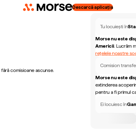
Descarcă aplicația
Tu locuiești în
Sta
Morse nu este dis
Americii
.
Lucrăm me
rețelele noastre soc
Comision transfe
, fără comisioane ascunse.
Morse nu este dis
extinderea acoperir
pentru a fi primul ca
Ei locuiesc în
Gam