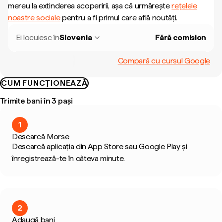
mereu la extinderea acoperirii, așa că urmărește
rețelele
noastre sociale
pentru a fi primul care află noutăți.
Ei locuiesc în
Slovenia
Fără comision
Compară cu cursul Google
CUM FUNCȚIONEAZĂ
Trimite bani în 3 pași
1
Descarcă Morse
Descarcă aplicația din App Store sau Google Play și
înregistrează-te în câteva minute.
2
Adaugă bani