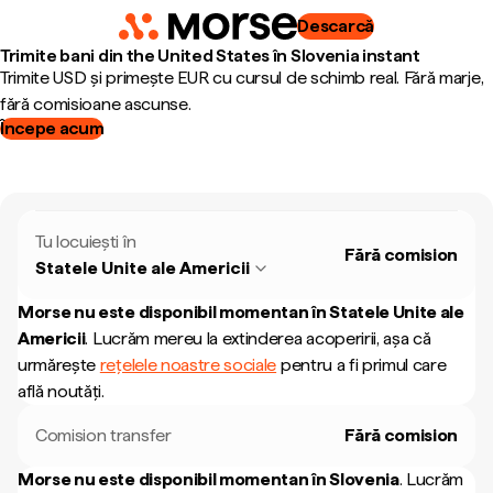
Descarcă
Trimite bani din the United States în Slovenia instant
Trimite USD și primește EUR cu cursul de schimb real. Fără marje,
fără comisioane ascunse.
Începe acum
Tu locuiești în
Fără comision
Statele Unite ale Americii
Morse nu este disponibil momentan în
Statele Unite ale
Americii
.
Lucrăm mereu la extinderea acoperirii, așa că
urmărește
rețelele noastre sociale
pentru a fi primul care
află noutăți.
Comision transfer
Fără comision
Morse nu este disponibil momentan în
Slovenia
.
Lucrăm