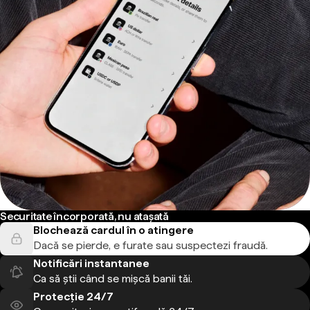
Securitate încorporată, nu atașată
Blochează cardul în o atingere
Dacă se pierde, e furate sau suspectezi fraudă.
Notificări instantanee
Ca să știi când se mișcă banii tăi.
Protecție 24/7