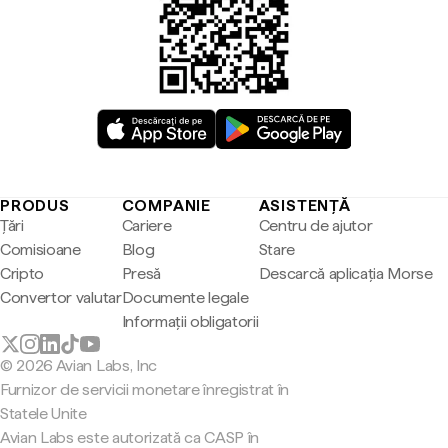
PRODUS
COMPANIE
ASISTENȚĂ
Țări
Cariere
Centru de ajutor
Comisioane
Blog
Stare
Cripto
Presă
Descarcă aplicația Morse
Convertor valutar
Documente legale
Informații obligatorii
© 2026 Avian Labs, Inc
Furnizor de servicii monetare înregistrat în
Statele Unite
Avian Labs este autorizată ca CASP în