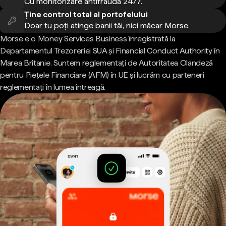
Cu monitorizare antifraudă 24/7.
Ține control total al portofelului
Doar tu poți atinge banii tăi, nici măcar Morse.
Morse e o Money Services Business înregistrată la
Departamentul Trezoreriei SUA și Financial Conduct Authority în
Marea Britanie. Suntem reglementați de Autoritatea Olandeză
pentru Piețele Financiare (AFM) în UE și lucrăm cu parteneri
reglementați în lumea întreagă.