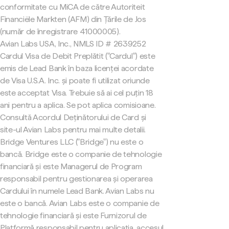
conformitate cu MiCA de către Autoriteit
Financiële Markten (AFM) din Țările de Jos
(număr de înregistrare 41000005).
Avian Labs USA, Inc., NMLS ID # 2639252
Cardul Visa de Debit Preplătit ("Cardul") este
emis de Lead Bank în baza licenței acordate
de Visa U.S.A. Inc. și poate fi utilizat oriunde
este acceptat Visa. Trebuie să ai cel puțin 18
ani pentru a aplica. Se pot aplica comisioane.
Consultă Acordul Deținătorului de Card și
site-ul Avian Labs pentru mai multe detalii.
Bridge Ventures LLC ("Bridge") nu este o
bancă. Bridge este o companie de tehnologie
financiară și este Managerul de Program
responsabil pentru gestionarea și operarea
Cardului în numele Lead Bank. Avian Labs nu
este o bancă. Avian Labs este o companie de
tehnologie financiară și este Furnizorul de
Platformă responsabil pentru aplicația, accesul