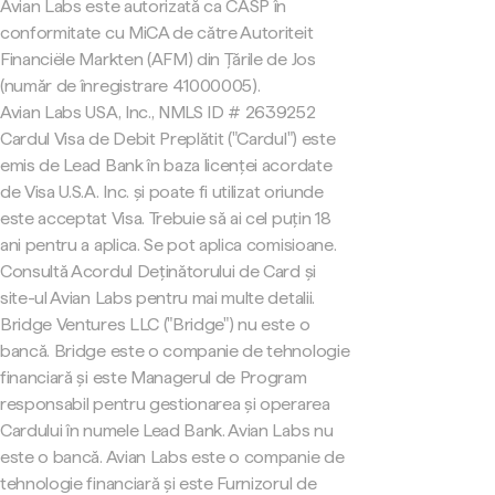
Avian Labs este autorizată ca CASP în
conformitate cu MiCA de către Autoriteit
Financiële Markten (AFM) din Țările de Jos
(număr de înregistrare 41000005).
Avian Labs USA, Inc., NMLS ID # 2639252
Cardul Visa de Debit Preplătit ("Cardul") este
emis de Lead Bank în baza licenței acordate
de Visa U.S.A. Inc. și poate fi utilizat oriunde
este acceptat Visa. Trebuie să ai cel puțin 18
ani pentru a aplica. Se pot aplica comisioane.
Consultă Acordul Deținătorului de Card și
site-ul Avian Labs pentru mai multe detalii.
Bridge Ventures LLC ("Bridge") nu este o
bancă. Bridge este o companie de tehnologie
financiară și este Managerul de Program
responsabil pentru gestionarea și operarea
Cardului în numele Lead Bank. Avian Labs nu
este o bancă. Avian Labs este o companie de
tehnologie financiară și este Furnizorul de