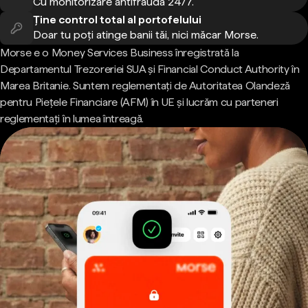
Cu monitorizare antifraudă 24/7.
Ține control total al portofelului
Doar tu poți atinge banii tăi, nici măcar Morse.
Morse e o Money Services Business înregistrată la
Departamentul Trezoreriei SUA și Financial Conduct Authority în
Marea Britanie. Suntem reglementați de Autoritatea Olandeză
pentru Piețele Financiare (AFM) în UE și lucrăm cu parteneri
reglementați în lumea întreagă.