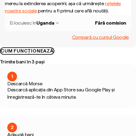
mereu la extinderea acoperirii, așa că urmărește
rețelele
noastre sociale
pentru a fi primul care află noutăți.
Ei locuiesc în
Uganda
Fără comision
Compară cu cursul Google
CUM FUNCȚIONEAZĂ
Trimite bani în 3 pași
1
Descarcă Morse
Descarcă aplicația din App Store sau Google Play și
înregistrează-te în câteva minute.
2
Adaugă bani