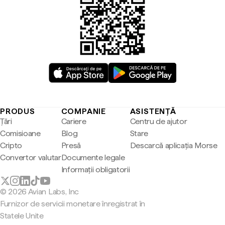
PRODUS
COMPANIE
ASISTENȚĂ
Țări
Cariere
Centru de ajutor
Comisioane
Blog
Stare
Cripto
Presă
Descarcă aplicația Morse
Convertor valutar
Documente legale
Informații obligatorii
© 2026 Avian Labs, Inc
Furnizor de servicii monetare înregistrat în
Statele Unite