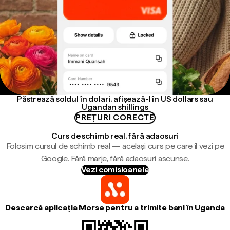
Păstrează soldul în dolari, afișează-l în US dollars sau
Ugandan shillings
PREȚURI CORECTE
Curs de schimb real, fără adaosuri
Folosim cursul de schimb real — același curs pe care îl vezi pe
Google. Fără marje, fără adaosuri ascunse.
Vezi comisioanele
Descarcă aplicația Morse pentru a trimite bani în Uganda