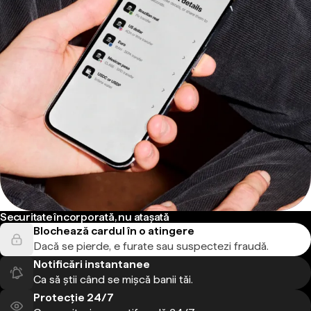
Securitate încorporată, nu atașată
Blochează cardul în o atingere
Dacă se pierde, e furate sau suspectezi fraudă.
Notificări instantanee
Ca să știi când se mișcă banii tăi.
Protecție 24/7