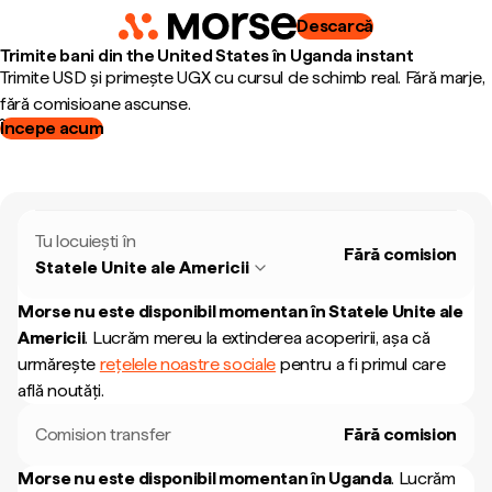
Descarcă
Trimite bani din the United States în Uganda instant
Trimite USD și primește UGX cu cursul de schimb real. Fără marje,
fără comisioane ascunse.
Începe acum
Tu locuiești în
Fără comision
Statele Unite ale Americii
Morse nu este disponibil momentan în
Statele Unite ale
Americii
.
Lucrăm mereu la extinderea acoperirii, așa că
urmărește
rețelele noastre sociale
pentru a fi primul care
află noutăți.
Comision transfer
Fără comision
Morse nu este disponibil momentan în
Uganda
.
Lucrăm