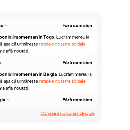
go
Fără comision
ponibil momentan în
Togo
.
Lucrăm mereu la
ii, așa că urmărește
rețelele noastre sociale
re află noutăți.
r
Fără comision
ponibil momentan în
Belgia
.
Lucrăm mereu la
ii, așa că urmărește
rețelele noastre sociale
re află noutăți.
gia
Fără comision
Compară cu cursul Google