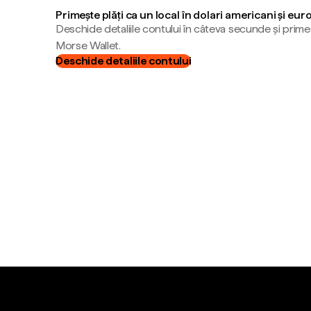
Primește plăți ca un local în dolari americani și eur
Deschide detaliile contului în câteva secunde și primeș
Morse Wallet.
Deschide detaliile contului