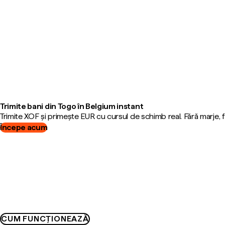
Trimite bani din Togo în Belgium instant
Trimite XOF și primește EUR cu cursul de schimb real. Fără marje,
Începe acum
CUM FUNCȚIONEAZĂ