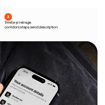
3
Trimite și retrage
corridors.steps.send.description