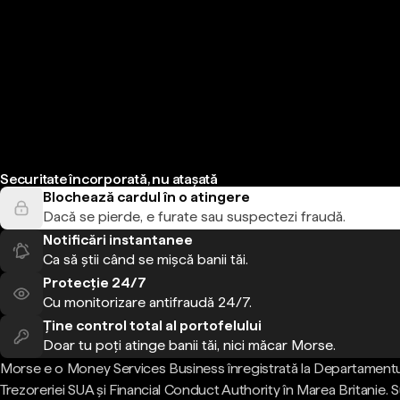
Securitate încorporată, nu atașată
Blochează cardul în o atingere
Dacă se pierde, e furate sau suspectezi fraudă.
Notificări instantanee
Ca să știi când se mișcă banii tăi.
Protecție 24/7
Cu monitorizare antifraudă 24/7.
Ține control total al portofelului
Doar tu poți atinge banii tăi, nici măcar Morse.
Morse e o Money Services Business înregistrată la Departamentu
Trezoreriei SUA și Financial Conduct Authority în Marea Britanie.