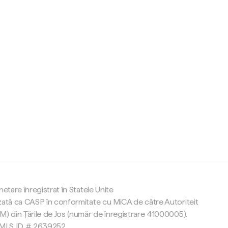
c
netare înregistrat în Statele Unite
zată ca CASP în conformitate cu MiCA de către Autoriteit
M) din Țările de Jos (număr de înregistrare 41000005).
 NMLS ID # 2639252