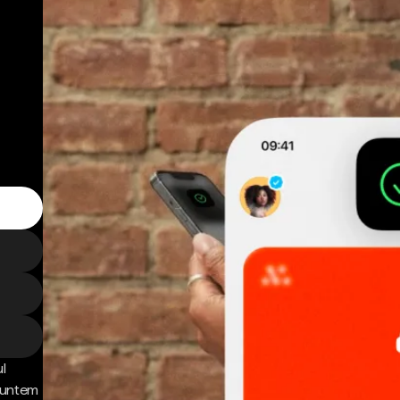
l
 Suntem