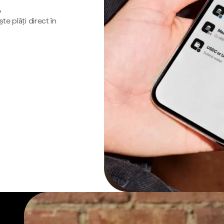
o
te plăți direct în