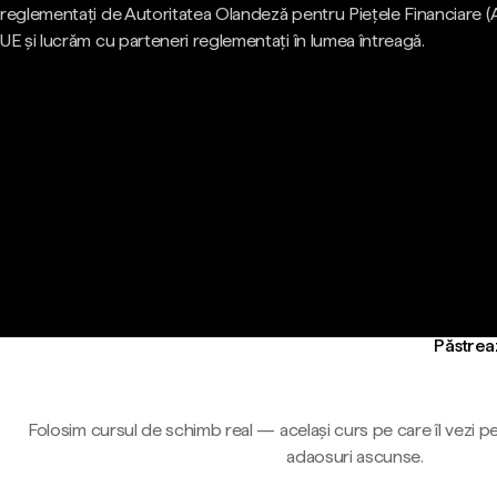
reglementați de Autoritatea Olandeză pentru Piețele Financiare (
UE și lucrăm cu parteneri reglementați în lumea întreagă.
Păstreaz
Folosim cursul de schimb real — același curs pe care îl vezi pe
adaosuri ascunse.