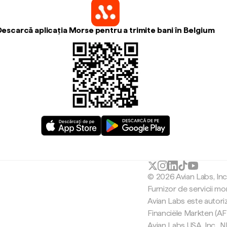
Descarcă aplicația Morse pentru a trimite bani în Belgium
© 2026 Avian Labs, In
Furnizor de servicii mo
Avian Labs este autori
Financiële Markten (AF
Avian Labs USA, Inc.,