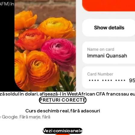
AFM) în
ă soldul în dolari, afișează-l în West African CFA francs sau e
PREȚURI CORECTE
Curs de schimb real, fără adaosuri
 Google. Fără marje, fără
Vezi comisioanele