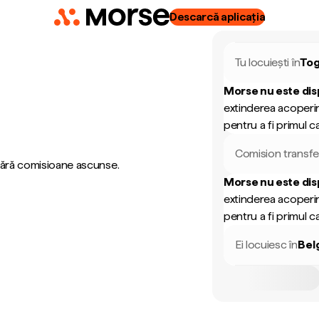
Descarcă aplicația
Tu locuiești în
To
Morse nu este dis
extinderea acoperir
pentru a fi primul ca
Comision transfe
 fără comisioane ascunse.
Morse nu este dis
extinderea acoperir
pentru a fi primul ca
Ei locuiesc în
Bel