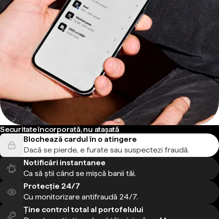
Securitate încorporată, nu atașată
Blochează cardul în o atingere
Dacă se pierde, e furate sau suspectezi fraudă.
Notificări instantanee
Ca să știi când se mișcă banii tăi.
Protecție 24/7
Cu monitorizare antifraudă 24/7.
Ține control total al portofelului