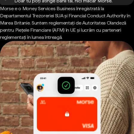
Doar tu poți atinge banii tăi, nici măcar Morse.
Morse e o Money Services Business înregistrată la
Departamentul Trezoreriei SUA și Financial Conduct Authority în
Marea Britanie. Suntem reglementați de Autoritatea Olandeză
pentru Piețele Financiare (AFM) în UE și lucrăm cu parteneri
reglementați în lumea întreagă.