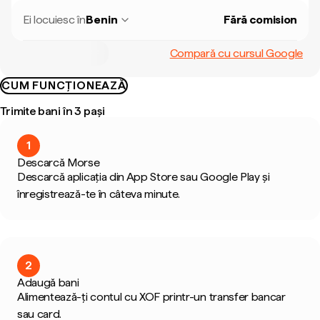
Ei locuiesc în
Benin
Fără comision
Compară cu cursul Google
CUM FUNCȚIONEAZĂ
Trimite bani în 3 pași
1
Descarcă Morse
Descarcă aplicația din App Store sau Google Play și
înregistrează-te în câteva minute.
2
Adaugă bani
Alimentează-ți contul cu XOF printr-un transfer bancar
sau card.