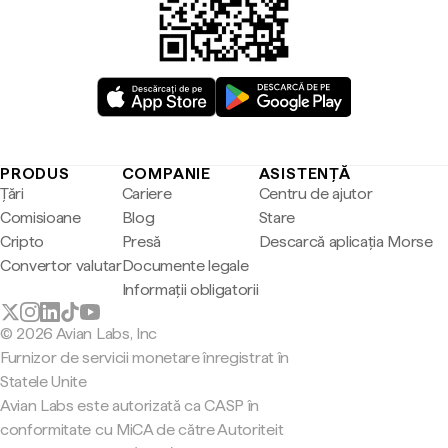
PRODUS
COMPANIE
ASISTENȚĂ
Țări
Cariere
Centru de ajutor
Comisioane
Blog
Stare
Cripto
Presă
Descarcă aplicația Morse
Convertor valutar
Documente legale
Informații obligatorii
© 2026 Avian Labs, Inc
Furnizor de servicii monetare înregistrat în
Statele Unite
Avian Labs este autorizată ca CASP în
conformitate cu MiCA de către Autoriteit