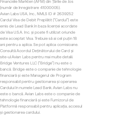
Financiële Markten (AFM) din Țările de Jos
(număr de înregistrare 41000005).
Avian Labs USA, Inc., NMLS ID # 2639252
Cardul Visa de Debit Preplătit ("Cardul") este
emis de Lead Bank în baza licenței acordate
de Visa U.S.A. Inc. și poate fi utilizat oriunde
este acceptat Visa. Trebuie să ai cel puțin 18
ani pentru a aplica. Se pot aplica comisioane.
Consultă Acordul Deținătorului de Card și
site-ul Avian Labs pentru mai multe detalii.
Bridge Ventures LLC ("Bridge") nu este o
bancă. Bridge este o companie de tehnologie
financiară și este Managerul de Program
responsabil pentru gestionarea și operarea
Cardului în numele Lead Bank. Avian Labs nu
este o bancă. Avian Labs este o companie de
tehnologie financiară și este Furnizorul de
Platformă responsabil pentru aplicația, accesul
și gestionarea cardului.