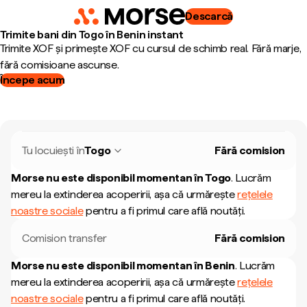
Descarcă
Trimite bani din Togo în Benin instant
Trimite XOF și primește XOF cu cursul de schimb real. Fără marje,
fără comisioane ascunse.
Începe acum
Tu locuiești în
Togo
Fără comision
Morse nu este disponibil momentan în
Togo
.
Lucrăm
mereu la extinderea acoperirii, așa că urmărește
rețelele
noastre sociale
pentru a fi primul care află noutăți.
Comision transfer
Fără comision
Morse nu este disponibil momentan în
Benin
.
Lucrăm
mereu la extinderea acoperirii, așa că urmărește
rețelele
noastre sociale
pentru a fi primul care află noutăți.