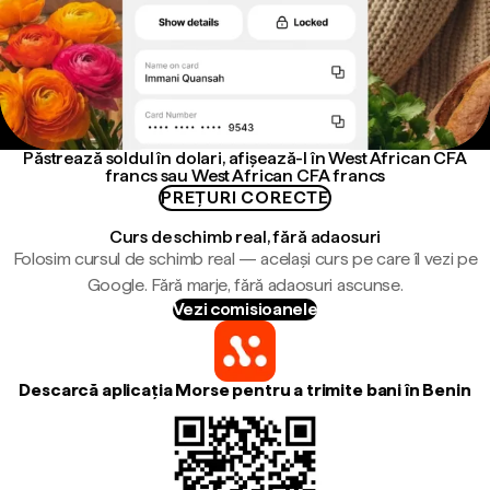
Păstrează soldul în dolari, afișează-l în West African CFA
francs sau West African CFA francs
PREȚURI CORECTE
Curs de schimb real, fără adaosuri
Folosim cursul de schimb real — același curs pe care îl vezi pe
Google. Fără marje, fără adaosuri ascunse.
Vezi comisioanele
Descarcă aplicația Morse pentru a trimite bani în Benin