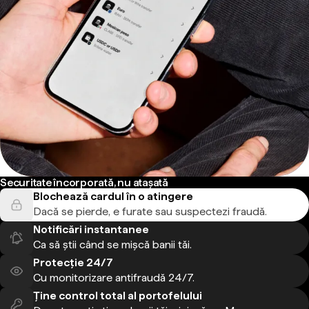
Securitate încorporată, nu atașată
Blochează cardul în o atingere
Dacă se pierde, e furate sau suspectezi fraudă.
Notificări instantanee
Ca să știi când se mișcă banii tăi.
Protecție 24/7
Cu monitorizare antifraudă 24/7.
Ține control total al portofelului