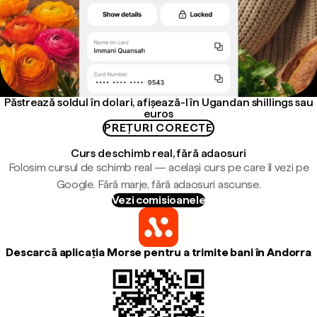
Păstrează soldul în dolari, afișează-l în Ugandan shillings sau
euros
PREȚURI CORECTE
Curs de schimb real, fără adaosuri
Folosim cursul de schimb real — același curs pe care îl vezi pe
Google. Fără marje, fără adaosuri ascunse.
Vezi comisioanele
Descarcă aplicația Morse pentru a trimite bani în Andorra