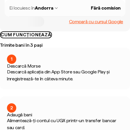
Ei locuiesc în
Andorra
Fără comision
Compară cu cursul Google
CUM FUNCȚIONEAZĂ
Trimite bani în 3 pași
1
Descarcă Morse
Descarcă aplicația din App Store sau Google Play și
înregistrează-te în câteva minute.
2
Adaugă bani
Alimentează-ți contul cu UGX printr-un transfer bancar
sau card.