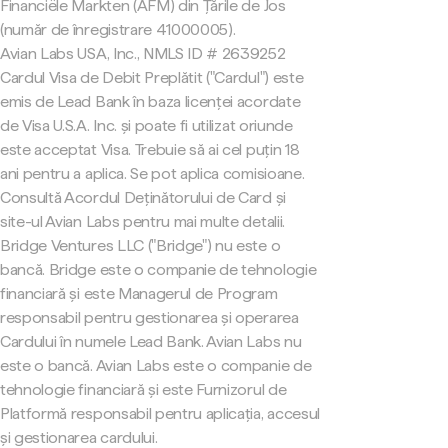
Financiële Markten (AFM) din Țările de Jos
(număr de înregistrare 41000005).
Avian Labs USA, Inc., NMLS ID # 2639252
Cardul Visa de Debit Preplătit ("Cardul") este
emis de Lead Bank în baza licenței acordate
de Visa U.S.A. Inc. și poate fi utilizat oriunde
este acceptat Visa. Trebuie să ai cel puțin 18
ani pentru a aplica. Se pot aplica comisioane.
Consultă Acordul Deținătorului de Card și
site-ul Avian Labs pentru mai multe detalii.
Bridge Ventures LLC ("Bridge") nu este o
bancă. Bridge este o companie de tehnologie
financiară și este Managerul de Program
responsabil pentru gestionarea și operarea
Cardului în numele Lead Bank. Avian Labs nu
este o bancă. Avian Labs este o companie de
tehnologie financiară și este Furnizorul de
Platformă responsabil pentru aplicația, accesul
și gestionarea cardului.