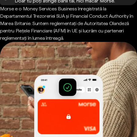
Doar tu poți atinge banii tăi, nici măcar Morse.
Morse e o Money Services Business înregistrată la
Departamentul Trezoreriei SUA și Financial Conduct Authority în
Marea Britanie. Suntem reglementați de Autoritatea Olandeză
pentru Piețele Financiare (AFM) în UE și lucrăm cu parteneri
reglementați în lumea întreagă.