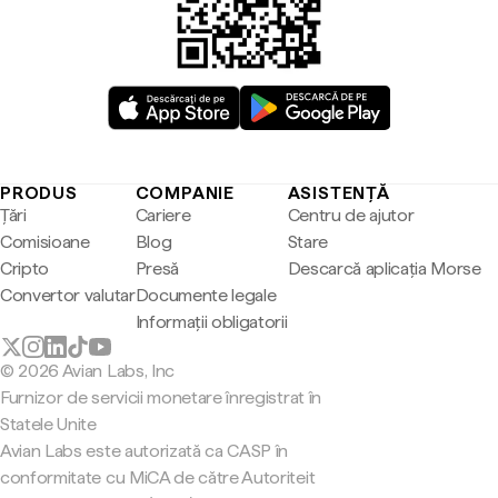
PRODUS
COMPANIE
ASISTENȚĂ
Țări
Cariere
Centru de ajutor
Comisioane
Blog
Stare
Cripto
Presă
Descarcă aplicația Morse
Convertor valutar
Documente legale
Informații obligatorii
© 2026 Avian Labs, Inc
Furnizor de servicii monetare înregistrat în
Statele Unite
Avian Labs este autorizată ca CASP în
conformitate cu MiCA de către Autoriteit