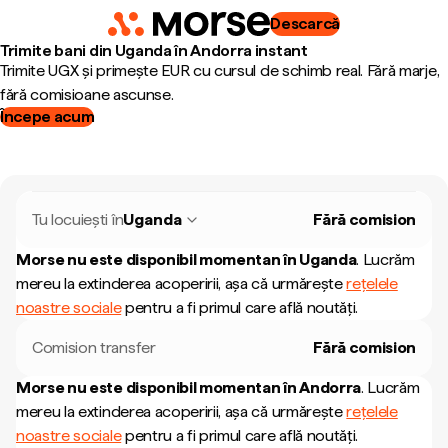
Descarcă
Trimite bani din Uganda în Andorra instant
Trimite UGX și primește EUR cu cursul de schimb real. Fără marje,
fără comisioane ascunse.
Începe acum
Tu locuiești în
Uganda
Fără comision
Morse nu este disponibil momentan în
Uganda
.
Lucrăm
mereu la extinderea acoperirii, așa că urmărește
rețelele
noastre sociale
pentru a fi primul care află noutăți.
Comision transfer
Fără comision
Morse nu este disponibil momentan în
Andorra
.
Lucrăm
mereu la extinderea acoperirii, așa că urmărește
rețelele
noastre sociale
pentru a fi primul care află noutăți.